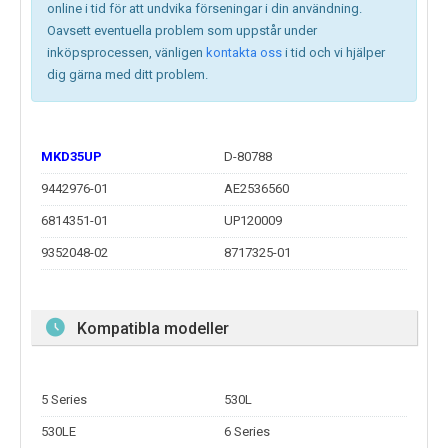
online i tid för att undvika förseningar i din användning.
Oavsett eventuella problem som uppstår under
inköpsprocessen, vänligen
kontakta oss
i tid och vi hjälper
dig gärna med ditt problem.
MKD35UP
D-80788
9442976-01
AE2536560
6814351-01
UP120009
9352048-02
8717325-01
Kompatibla modeller
5 Series
530L
530LE
6 Series