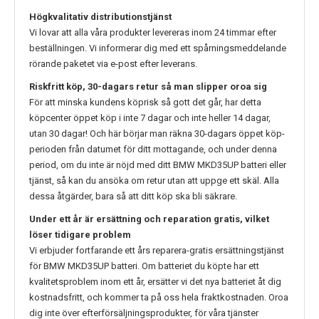
Högkvalitativ distributionstjänst
Vi lovar att alla våra produkter levereras inom 24 timmar efter
beställningen. Vi informerar dig med ett spårningsmeddelande
rörande paketet via e-post efter leverans.
Riskfritt köp, 30-dagars retur så man slipper oroa sig
För att minska kundens köprisk så gott det går, har detta
köpcenter öppet köp i inte 7 dagar och inte heller 14 dagar,
utan 30 dagar! Och här börjar man räkna 30-dagars öppet köp-
perioden från datumet för ditt mottagande, och under denna
period, om du inte är nöjd med ditt
BMW MKD35UP
batteri eller
tjänst, så kan du ansöka om retur utan att uppge ett skäl. Alla
dessa åtgärder, bara så att ditt köp ska bli säkrare.
Under ett år är ersättning och reparation gratis, vilket
löser tidigare problem
Vi erbjuder fortfarande ett års reparera-gratis ersättningstjänst
för
BMW MKD35UP
batteri. Om batteriet du köpte har ett
kvalitetsproblem inom ett år, ersätter vi det nya batteriet åt dig
kostnadsfritt, och kommer ta på oss hela fraktkostnaden. Oroa
dig inte över efterförsäljningsprodukter, för våra tjänster