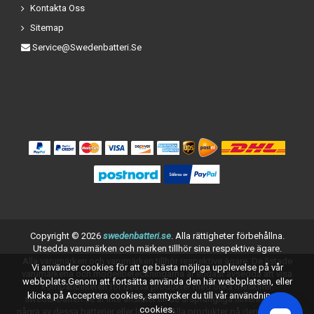
Kontakta Oss
Sitemap
Service@swedenbatteri.se
Copyright ©
2026
swedenbatteri.se
. Alla rättigheter förbehållna.
Utsedda varumärken och märken tillhör sina respektive ägare.
Alla varumärken och varumärken tillhör respektive ägare. De listade
Vi använder cookies för att ge bästa möjliga upplevelse på vår
varumärkena och modellbeteckningarna är endast avsedda att visa
webbplats.Genom att fortsätta använda den här webbplatsen, eller
kompatibiliteten för dessa produkter med olika maskiner.
klicka på Acceptera cookies, samtycker du till vår användning av
swedenbatteri.se är inte anslutet till de ursprungliga tillverkarna av
cookies.
några av dessa batterier eller laddare. Alla produkter på denna sida är