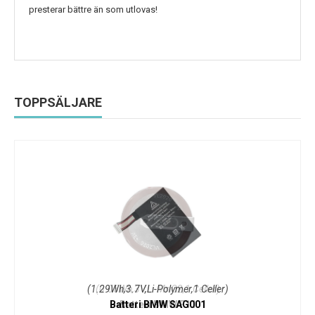
presterar bättre än som utlovas!
TOPPSÄLJARE
(1.29Wh,3.7V,Li-Polymer,1 Celler)
Batteri BMW SAG001