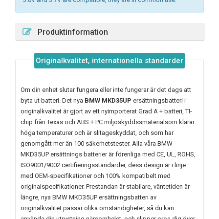
Produktinformation
Originalkvalitet, internationella standarder
Om din enhet slutar fungera eller inte fungerar är det dags att
byta ut batteri. Det nya
BMW MKD35UP
ersättningsbatteri i
originalkvalitet är gjort av ett nyimporterat Grad A + batteri, TI-
chip från Texas och ABS + PC miljöskyddssmaterialsom klarar
höga temperaturer och är slitageskyddat, och som har
genomgått mer än 100 säkerhetstester. Alla våra BMW
MKD35UP ersättnings batterier är förenliga med CE, UL, ROHS,
ISO9001/9002 certifieringsstandarder, dess design är i linje
med OEM-specifikationer och 100% kompatibelt med
originalspecifikationer. Prestandan är stabilare, väntetiden är
längre, nya
BMW MKD35UP
ersättningsbatteri av
originalkvalitet passar olika omständigheter, så du kan
använda din utrustning närsomhelst, och slipper oroa dig över