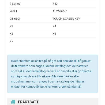
7 Series
740
760LI
AE2536561
GT 630I
TOUCH SCREEN KEY
X3
X4
X5
X6
X7
swedenbatteri.se är inte på något sätt anslutet till någon av
de tillverkare som anges i denna katalog och de batterier
som säljs i denna katalog har inte sponsrats eller godkänts
av någon av dessa tillverkare. Alla varumärken eller
modellnummer som anges i denna katalog identifieras
endast för kompatibilitet eller korsreferensändamål.
FRAKTSÄTT