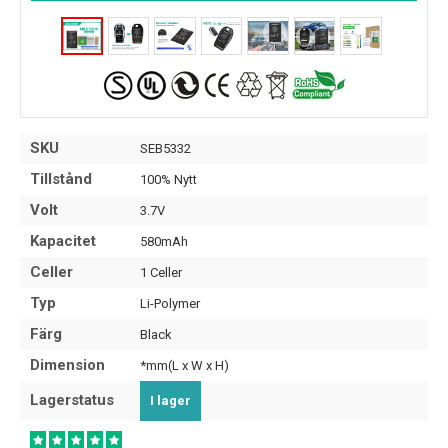
SKU
SEB5332
Tillstånd
100% Nytt
Volt
3.7V
Kapacitet
580mAh
Celler
1 Celler
Typ
Li-Polymer
Färg
Black
Dimension
*mm(L x W x H)
Lagerstatus
I lager