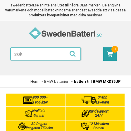
swedenbatteri.se är inte anslutet till några OEM-märken. De angivna
varumärkena och modellbeteckningarna är endast avsedda att visa dessa
produkters kompatibilitet med olika maskiner.
0
Hem
BMW batterier
batteri till BMW MKD35UP
900 000+
Snabb
Produkter
Leverans
Kvalitets
Kundsupport
24/7
Garanti
30 Dagars
12 Månaders
Pengarna Tillbaka
Garanti