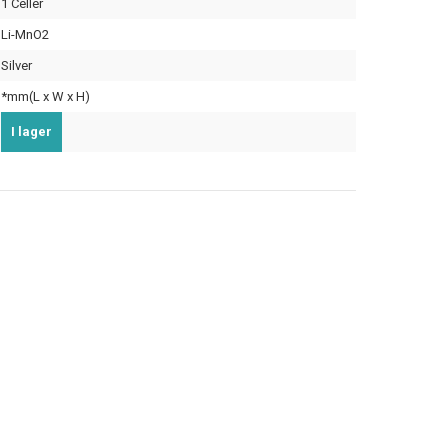
1 Celler
Li-MnO2
Silver
*mm(L x W x H)
I lager