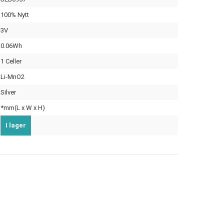
100% Nytt
3V
0.06Wh
1 Celler
Li-MnO2
Silver
*mm(L x W x H)
I lager