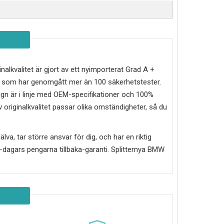
inalkvalitet är gjort av ett nyimporterat Grad A +
ch som har genomgått mer än 100 säkerhetstester.
ign är i linje med OEM-specifikationer och 100%
 originalkvalitet passar olika omständigheter, så du
älva, tar större ansvar för dig, och har en riktig
30-dagars pengarna tillbaka-garanti. Splitternya
BMW