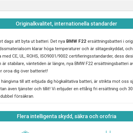
Originalkvalitet, internationella standarder
et dags att byta ut batteri. Det nya
BMW F22
ersättningsbatteri i orig
ddssmaterialsom klarar höga temperaturer och är slitageskyddat, o
ga med CE, UL, ROHS, ISO9001/9002 certifieringsstandarder, dess des
 är stabilare, väntetiden är längre, nya
BMW F22
ersättningsbatteri av
 oroa dig över batteriet!
hängivna till att erbjuda dig högkalitativa batteri, är strikta mot oss sj
utan även tjänster och tillit! Vi erbjuder en ettårig fri ersättning och 
, dubbel försäkran.
Flera intelligenta skydd, säkra och orofria