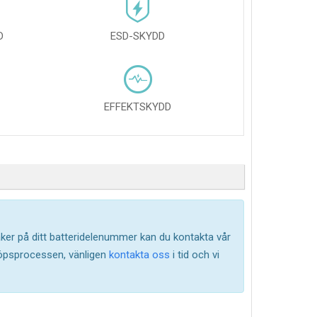
D
ESD-SKYDD
EFFEKTSKYDD
säker på ditt batteridelenummer kan du kontakta vår
köpsprocessen, vänligen
kontakta oss
i tid och vi