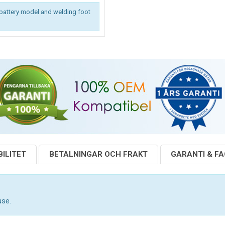
battery model and welding foot
ILITET
BETALNINGAR OCH FRAKT
GARANTI & F
use.