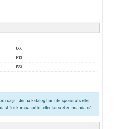
E66
F13
F23
om säljs i denna katalog har inte sponsrats eller
ast för kompatibilitet eller korsreferensändamål.