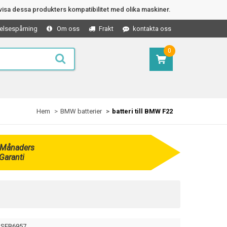
isa dessa produkters kompatibilitet med olika maskiner.
elsespårning
Om oss
Frakt
kontakta oss
0
Hem
BMW batterier
batteri till BMW F22
 Månaders
Garanti
SEB6957