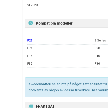
VL2020
Kompatibla modeller
F22
3 Series
E71
E90
F15
F16
F35
F36
swedenbatteri.se är inte på något sätt anslutet til
godkänts av någon av dessa tillverkare. Alla varu
FRAKTSÄTT