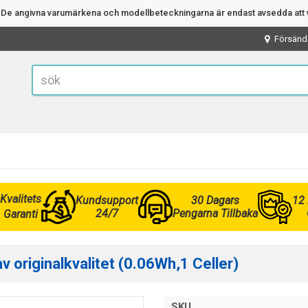
n. De angivna varumärkena och modellbeteckningarna är endast avsedda att v
Försänd
Kvalitets
Kundsupport
30 Dagars
12
24/7
Pengarna Tillbaka
Garanti
 originalkvalitet (0.06Wh,1 Celler)
SKU