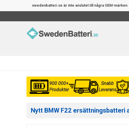
swedenbatteri.se är inte anslutet till några OEM-märke
900 000+
Snabb
Produkter
Leverans
Nytt BMW F22 ersättningsbatteri av