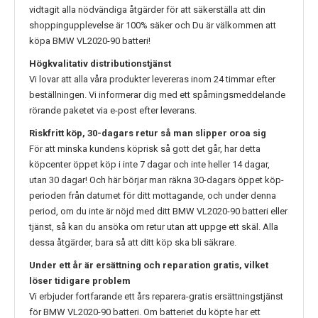
vidtagit alla nödvändiga åtgärder för att säkerställa att din
shoppingupplevelse är 100% säker och Du är välkommen att
köpa
BMW VL2020-90
batteri!
Högkvalitativ distributionstjänst
Vi lovar att alla våra produkter levereras inom 24 timmar efter
beställningen. Vi informerar dig med ett spårningsmeddelande
rörande paketet via e-post efter leverans.
Riskfritt köp, 30-dagars retur så man slipper oroa sig
För att minska kundens köprisk så gott det går, har detta
köpcenter öppet köp i inte 7 dagar och inte heller 14 dagar,
utan 30 dagar! Och här börjar man räkna 30-dagars öppet köp-
perioden från datumet för ditt mottagande, och under denna
period, om du inte är nöjd med ditt
BMW VL2020-90
batteri eller
tjänst, så kan du ansöka om retur utan att uppge ett skäl. Alla
dessa åtgärder, bara så att ditt köp ska bli säkrare.
Under ett år är ersättning och reparation gratis, vilket
löser tidigare problem
Vi erbjuder fortfarande ett års reparera-gratis ersättningstjänst
för
BMW VL2020-90
batteri. Om batteriet du köpte har ett