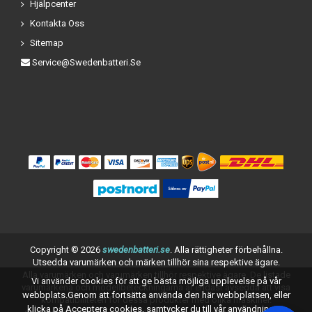
Hjälpcenter
Kontakta Oss
Sitemap
Service@swedenbatteri.se
Copyright ©
2026
swedenbatteri.se
. Alla rättigheter förbehållna.
Utsedda varumärken och märken tillhör sina respektive ägare.
Alla varumärken och varumärken tillhör respektive ägare. De listade
Vi använder cookies för att ge bästa möjliga upplevelse på vår
varumärkena och modellbeteckningarna är endast avsedda att visa
webbplats.Genom att fortsätta använda den här webbplatsen, eller
kompatibiliteten för dessa produkter med olika maskiner.
klicka på Acceptera cookies, samtycker du till vår användning av