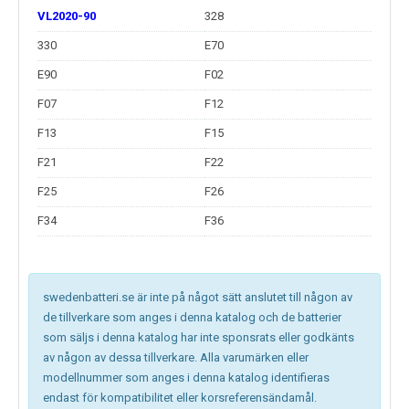
VL2020-90
328
330
E70
E90
F02
F07
F12
F13
F15
F21
F22
F25
F26
F34
F36
swedenbatteri.se är inte på något sätt anslutet till någon av
de tillverkare som anges i denna katalog och de batterier
som säljs i denna katalog har inte sponsrats eller godkänts
av någon av dessa tillverkare. Alla varumärken eller
modellnummer som anges i denna katalog identifieras
endast för kompatibilitet eller korsreferensändamål.