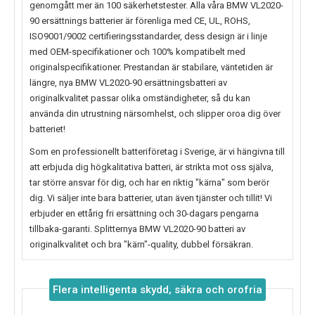
genomgått mer än 100 säkerhetstester. Alla våra BMW VL2020-
90 ersättnings batterier är förenliga med CE, UL, ROHS,
ISO9001/9002 certifieringsstandarder, dess design är i linje
med OEM-specifikationer och 100% kompatibelt med
originalspecifikationer. Prestandan är stabilare, väntetiden är
längre, nya
BMW VL2020-90
ersättningsbatteri av
originalkvalitet passar olika omständigheter, så du kan
använda din utrustning närsomhelst, och slipper oroa dig över
batteriet!
Som en professionellt batteriföretag i Sverige, är vi hängivna till
att erbjuda dig högkalitativa batteri, är strikta mot oss själva,
tar större ansvar för dig, och har en riktig "kärna" som berör
dig. Vi säljer inte bara batterier, utan även tjänster och tillit! Vi
erbjuder en ettårig fri ersättning och 30-dagars pengarna
tillbaka-garanti. Splitternya
BMW VL2020-90
batteri av
originalkvalitet och bra "kärn"-quality, dubbel försäkran.
Flera intelligenta skydd, säkra och orofria