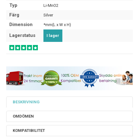
Typ
Li-MnO2
Färg
Silver
Dimension
*mm(L x W x H)
Lagerstatus
I lager
BESKRIVNING
OMDÖMEN
KOMPATIBILITET