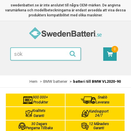
swedenbatteri.se är inte anslutet till några OEM-märken. De angivna
varumärkena och modellbeteckningarna är endast avsedda att visa dessa
produkters kompatibilitet med olika maskiner.
0
Hem
BMW batterier
batteri till BMW VL2020-90
900 000+
Snabb
Produkter
Leverans
Kvalitets
Kundsupport
24/7
Garanti
30 Dagars
12 Månaders
Pengarna Tillbaka
Garanti