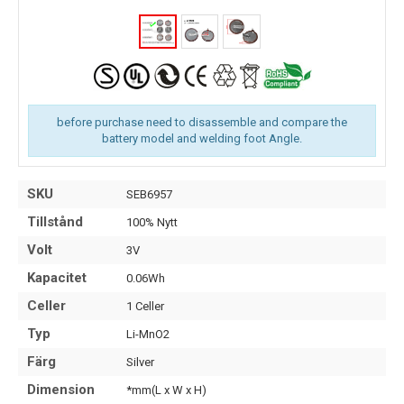
before purchase need to disassemble and compare the
battery model and welding foot Angle.
SKU
SEB6957
Tillstånd
100% Nytt
Volt
3V
Kapacitet
0.06Wh
Celler
1 Celler
Typ
Li-MnO2
Färg
Silver
Dimension
*mm(L x W x H)