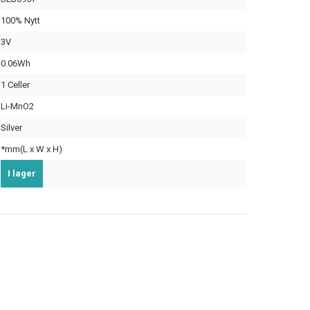
100% Nytt
3V
0.06Wh
1 Celler
Li-MnO2
Silver
*mm(L x W x H)
I lager