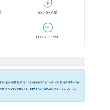
D
ESD-SKYDD
EFFEKTSKYDD
säker på ditt batteridelenummer kan du kontakta vår
köpsprocessen, vänligen
kontakta oss
i tid och vi