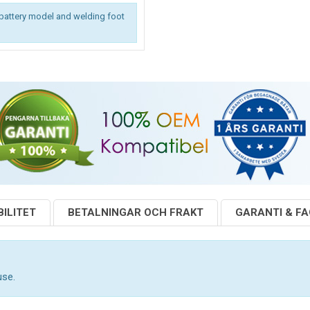
battery model and welding foot
ILITET
BETALNINGAR OCH FRAKT
GARANTI & F
use.