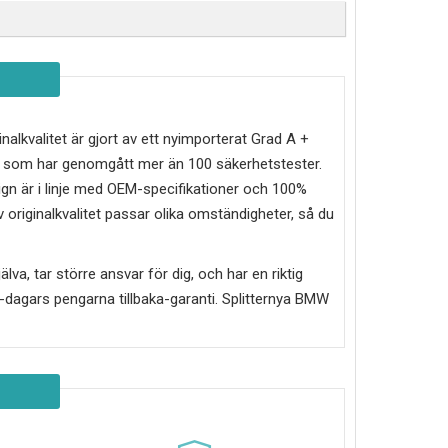
inalkvalitet är gjort av ett nyimporterat Grad A +
ch som har genomgått mer än 100 säkerhetstester.
ign är i linje med OEM-specifikationer och 100%
 originalkvalitet passar olika omständigheter, så du
älva, tar större ansvar för dig, och har en riktig
30-dagars pengarna tillbaka-garanti. Splitternya
BMW