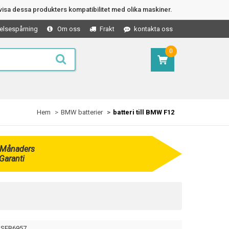
isa dessa produkters kompatibilitet med olika maskiner.
elsespårning
Om oss
Frakt
kontakta oss
0
Hem
BMW batterier
batteri till BMW F12
 Månaders
Garanti
SEB6957