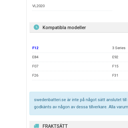
VL2020
Kompatibla modeller
F12
3 Series
E84
E92
F07
F15
F26
F31
swedenbatteri.se är inte på något sätt anslutet til
godkänts av någon av dessa tillverkare. Alla varu
FRAKTSÄTT