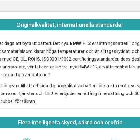
Originalkvalitet, internationella standarder
et dags att byta ut batteri. Det nya
BMW F12
ersättningsbatteri i orig
ddssmaterialsom klarar höga temperaturer och är slitageskyddat, o
ga med CE, UL, ROHS, ISO9001/9002 certifieringsstandarder, dess des
 är stabilare, väntetiden är längre, nya
BMW F12
ersättningsbatteri av
 oroa dig över batteriet!
hängivna till att erbjuda dig högkalitativa batteri, är strikta mot oss sj
utan även tjänster och tillit! Vi erbjuder en ettårig fri ersättning och 
, dubbel försäkran.
Flera intelligenta skydd, säkra och orofria