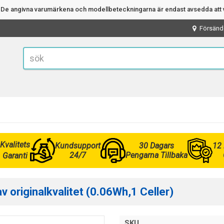
n. De angivna varumärkena och modellbeteckningarna är endast avsedda att v
Försänd
Kvalitets
Kundsupport
30 Dagars
12
24/7
Pengarna Tillbaka
Garanti
 originalkvalitet (0.06Wh,1 Celler)
SKU