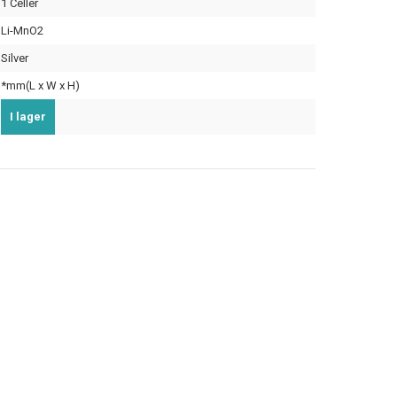
1 Celler
Li-MnO2
Silver
*mm(L x W x H)
I lager