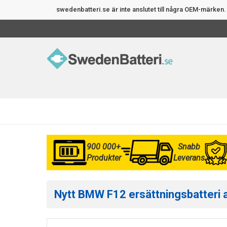
swedenbatteri.se är inte anslutet till några OEM-märke
900 000+
Snabb
Produkter
Leverans
Nytt BMW F12 ersättningsbatteri av