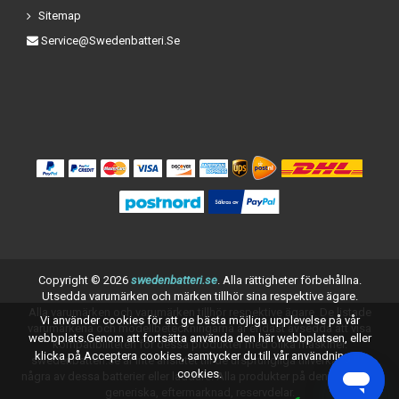
Sitemap
Service@swedenbatteri.se
Copyright ©
2026
swedenbatteri.se
. Alla rättigheter förbehållna.
Utsedda varumärken och märken tillhör sina respektive ägare.
Alla varumärken och varumärken tillhör respektive ägare. De listade
Vi använder cookies för att ge bästa möjliga upplevelse på vår
varumärkena och modellbeteckningarna är endast avsedda att visa
webbplats.Genom att fortsätta använda den här webbplatsen, eller
kompatibiliteten för dessa produkter med olika maskiner.
klicka på Acceptera cookies, samtycker du till vår användning av
swedenbatteri.se är inte anslutet till de ursprungliga tillverkarna av
cookies.
några av dessa batterier eller laddare. Alla produkter på denna sida är
generiska, eftermarknad, reservdelar.