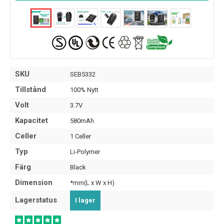
SKU
SEB5332
Tillstånd
100% Nytt
Volt
3.7V
Kapacitet
580mAh
Celler
1 Celler
Typ
Li-Polymer
Färg
Black
Dimension
*mm(L x W x H)
Lagerstatus
I lager