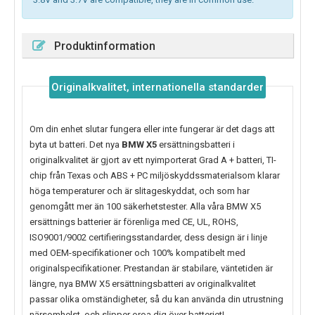
Produktinformation
Originalkvalitet, internationella standarder
Om din enhet slutar fungera eller inte fungerar är det dags att
byta ut batteri. Det nya
BMW X5
ersättningsbatteri i
originalkvalitet är gjort av ett nyimporterat Grad A + batteri, TI-
chip från Texas och ABS + PC miljöskyddssmaterialsom klarar
höga temperaturer och är slitageskyddat, och som har
genomgått mer än 100 säkerhetstester. Alla våra BMW X5
ersättnings batterier är förenliga med CE, UL, ROHS,
ISO9001/9002 certifieringsstandarder, dess design är i linje
med OEM-specifikationer och 100% kompatibelt med
originalspecifikationer. Prestandan är stabilare, väntetiden är
längre, nya
BMW X5
ersättningsbatteri av originalkvalitet
passar olika omständigheter, så du kan använda din utrustning
närsomhelst, och slipper oroa dig över batteriet!