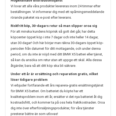
Högkvalitativ distributionstjänst
Vi lovar att alla våra produkter levereras inom 24 timmar efter
beställningen. Vi informerar dig med ett spårningsmeddelande
rörande paketet via e-post efter leverans.
Riskfritt köp, 30-dagars retur så man slipper oroa sig
För att minska kundens köprisk så gott det går, har detta
köpcenter öppet köp i inte 7 dagar och inte heller 14 dagar,
utan 30 dagar! Och här börjar man räkna 30-dagars öppet köp-
perioden från datumet för ditt mottagande, och under denna
period, om du inte är nöjd med ditt
BMW X5
batteri eller tjänst,
så kan du ansöka om retur utan att uppge ett skäl. Alla dessa
åtgärder, bara så att ditt köp ska bli säkrare.
Under ett år är ersättning och reparation gratis, vilket
löser tidigare problem
Vi erbjuder fortfarande ett års reparera-gratis ersättningstjänst
för
BMW X5
batteri. Om batteriet du köpte har ett
kvalitetsproblem inom ett år, ersätter vi det nya batteriet åt dig
kostnadsfritt, och kommer ta på oss hela fraktkostnaden. Oroa
dig inte över efterförsäljningsprodukter, för våra tjänster
presterar bättre än som utlovas!