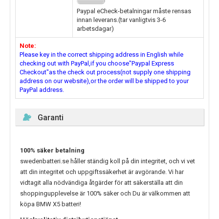
Paypal eCheck-betalningar måste rensas
innan leverans.(tar vanligtvis 3-6
arbetsdagar)
Note:
Please key in the correct shipping address in English while
checking out with PayPal,if you choose"Paypal Express
Checkout"as the check out process(not supply one shipping
address on our website),or the order will be shipped to your
PayPal address.
Garanti
100% säker betalning
swedenbatteri.se håller ständig koll på din integritet, och vi vet
att din integritet och uppgiftssäkerhet är avgörande. Vi har
vidtagit alla nödvändiga åtgärder för att säkerställa att din
shoppingupplevelse är 100% säker och Du är välkommen att
köpa
BMW X5
batteri!