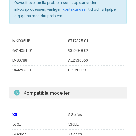
Oavsett eventuella problem som uppstår under
inköpsprocessen, vänligen
kontakta oss
i tid och vi hjälper
dig gärna med ditt problem.
MKD35UP
8717325-01
6814351-01
9352048-02
D-80788
AE2536560
9442976-01
UP120009
Kompatibla modeller
X5
5 Series
530L
530LE
6 Series
7 Series