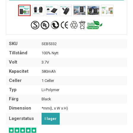
SKU
SEB5332
Tillstånd
100% Nytt
Volt
3.7V
Kapacitet
580mAh
Celler
1 Celler
Typ
Li-Polymer
Färg
Black
Dimension
*mm(L x W x H)
Lagerstatus
I lager