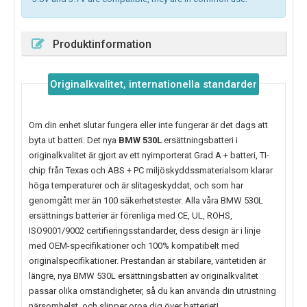
Produktinformation
Originalkvalitet, internationella standarder
Om din enhet slutar fungera eller inte fungerar är det dags att
byta ut batteri. Det nya
BMW 530L
ersättningsbatteri i
originalkvalitet är gjort av ett nyimporterat Grad A + batteri, TI-
chip från Texas och ABS + PC miljöskyddssmaterialsom klarar
höga temperaturer och är slitageskyddat, och som har
genomgått mer än 100 säkerhetstester. Alla våra BMW 530L
ersättnings batterier är förenliga med CE, UL, ROHS,
ISO9001/9002 certifieringsstandarder, dess design är i linje
med OEM-specifikationer och 100% kompatibelt med
originalspecifikationer. Prestandan är stabilare, väntetiden är
längre, nya
BMW 530L
ersättningsbatteri av originalkvalitet
passar olika omständigheter, så du kan använda din utrustning
närsomhelst, och slipper oroa dig över batteriet!