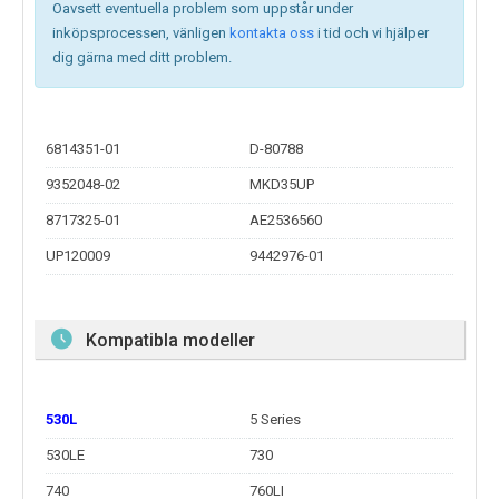
Oavsett eventuella problem som uppstår under
inköpsprocessen, vänligen
kontakta oss
i tid och vi hjälper
dig gärna med ditt problem.
6814351-01
D-80788
9352048-02
MKD35UP
8717325-01
AE2536560
UP120009
9442976-01
Kompatibla modeller
530L
5 Series
530LE
730
740
760LI