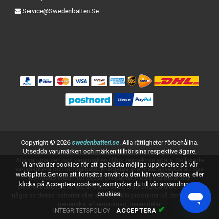
Service@swedenbatteri.se
Copyright ©
2026
swedenbatteri.se
. Alla rättigheter förbehållna.
Utsedda varumärken och märken tillhör sina respektive ägare.
Alla varumärken och varumärken tillhör respektive ägare. De listade
Vi använder cookies för att ge bästa möjliga upplevelse på vår
varumärkena och modellbeteckningarna är endast avsedda att visa
webbplats.Genom att fortsätta använda den här webbplatsen, eller
kompatibiliteten för dessa produkter med olika maskiner.
klicka på Acceptera cookies, samtycker du till vår användning av
swedenbatteri.se är inte anslutet till de ursprungliga tillverkarna av
cookies.
några av dessa batterier eller laddare. Alla produkter på denna sida är
generiska, eftermarknad, reservdelar.
✔
INTEGRITETSPOLICY
ACCEPTERA