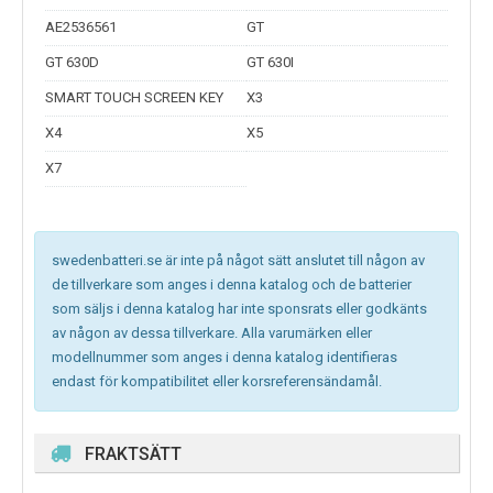
AE2536561
GT
GT 630D
GT 630I
SMART TOUCH SCREEN KEY
X3
X4
X5
X7
swedenbatteri.se är inte på något sätt anslutet till någon av
de tillverkare som anges i denna katalog och de batterier
som säljs i denna katalog har inte sponsrats eller godkänts
av någon av dessa tillverkare. Alla varumärken eller
modellnummer som anges i denna katalog identifieras
endast för kompatibilitet eller korsreferensändamål.
FRAKTSÄTT