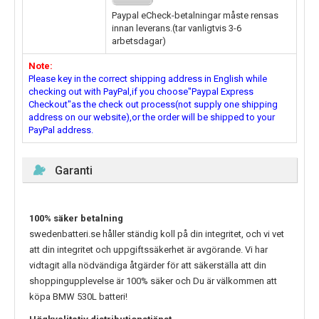
Paypal eCheck-betalningar måste rensas
innan leverans.(tar vanligtvis 3-6
arbetsdagar)
Note:
Please key in the correct shipping address in English while
checking out with PayPal,if you choose"Paypal Express
Checkout"as the check out process(not supply one shipping
address on our website),or the order will be shipped to your
PayPal address.
Garanti
100% säker betalning
swedenbatteri.se håller ständig koll på din integritet, och vi vet
att din integritet och uppgiftssäkerhet är avgörande. Vi har
vidtagit alla nödvändiga åtgärder för att säkerställa att din
shoppingupplevelse är 100% säker och Du är välkommen att
köpa
BMW 530L
batteri!