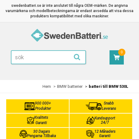
swedenbatteri.se är inte anslutet till några OEM-märken. De angivna
varumärkena och modellbeteckningarna är endast avsedda att visa dessa
produkters kompatibilitet med olika maskiner.
0
Hem
BMW batterier
batteri till BMW 530L
900 000+
Snabb
Produkter
Leverans
Kvalitets
Kundsupport
24/7
Garanti
30 Dagars
12 Månaders
Pengarna Tillbaka
Garanti