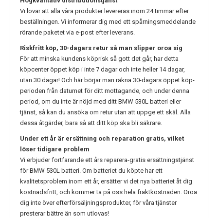
Högkvalitativ distributionstjänst
Vi lovar att alla våra produkter levereras inom 24 timmar efter
beställningen. Vi informerar dig med ett spårningsmeddelande
rörande paketet via e-post efter leverans.
Riskfritt köp, 30-dagars retur så man slipper oroa sig
För att minska kundens köprisk så gott det går, har detta
köpcenter öppet köp i inte 7 dagar och inte heller 14 dagar,
utan 30 dagar! Och här börjar man räkna 30-dagars öppet köp-
perioden från datumet för ditt mottagande, och under denna
period, om du inte är nöjd med ditt
BMW 530L
batteri eller
tjänst, så kan du ansöka om retur utan att uppge ett skäl. Alla
dessa åtgärder, bara så att ditt köp ska bli säkrare.
Under ett år är ersättning och reparation gratis, vilket
löser tidigare problem
Vi erbjuder fortfarande ett års reparera-gratis ersättningstjänst
för
BMW 530L
batteri. Om batteriet du köpte har ett
kvalitetsproblem inom ett år, ersätter vi det nya batteriet åt dig
kostnadsfritt, och kommer ta på oss hela fraktkostnaden. Oroa
dig inte över efterförsäljningsprodukter, för våra tjänster
presterar bättre än som utlovas!