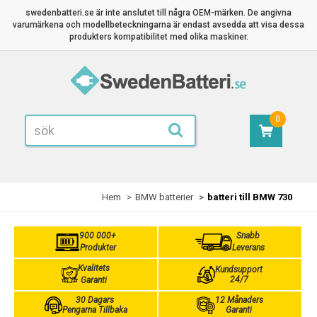
swedenbatteri.se är inte anslutet till några OEM-märken. De angivna
varumärkena och modellbeteckningarna är endast avsedda att visa dessa
produkters kompatibilitet med olika maskiner.
0
Hem
BMW batterier
batteri till BMW 730
900 000+
Snabb
Produkter
Leverans
Kvalitets
Kundsupport
24/7
Garanti
30 Dagars
12 Månaders
Pengarna Tillbaka
Garanti