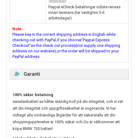
Paypal eCheck-betalningar måste rensas
innan leverans.(tar vanligtvis 3-6
arbetsdagar)
Note:
Please key in the correct shipping address in English while
checking out with PayPal,if you choose"Paypal Express
Checkout"as the check out process(not supply one shipping
address on our website),or the order will be shipped to your
PayPal address.
Garanti
100% säker betalning
swedenbatteri.se håller ständig koll på din integritet, och vi vet
att din integritet och uppgiftssäkerhet är avgörande. Vi har
vidtagit alla nödvändiga åtgärder för att säkerställa att din
shoppingupplevelse är 100% säker och Du är välkommen att
köpa
BMW 730
batteri!