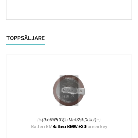
TOPPSÄLJARE
(0.06Wh,3V,Li-MnO2,1 Celler)
Batteri BMW F30