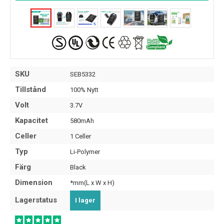
SKU
SEB5332
Tillstånd
100% Nytt
Volt
3.7V
Kapacitet
580mAh
Celler
1 Celler
Typ
Li-Polymer
Färg
Black
Dimension
*mm(L x W x H)
Lagerstatus
I lager