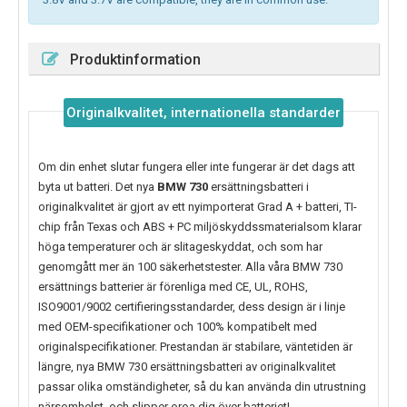
Produktinformation
Originalkvalitet, internationella standarder
Om din enhet slutar fungera eller inte fungerar är det dags att
byta ut batteri. Det nya
BMW 730
ersättningsbatteri i
originalkvalitet är gjort av ett nyimporterat Grad A + batteri, TI-
chip från Texas och ABS + PC miljöskyddssmaterialsom klarar
höga temperaturer och är slitageskyddat, och som har
genomgått mer än 100 säkerhetstester. Alla våra BMW 730
ersättnings batterier är förenliga med CE, UL, ROHS,
ISO9001/9002 certifieringsstandarder, dess design är i linje
med OEM-specifikationer och 100% kompatibelt med
originalspecifikationer. Prestandan är stabilare, väntetiden är
längre, nya
BMW 730
ersättningsbatteri av originalkvalitet
passar olika omständigheter, så du kan använda din utrustning
närsomhelst, och slipper oroa dig över batteriet!