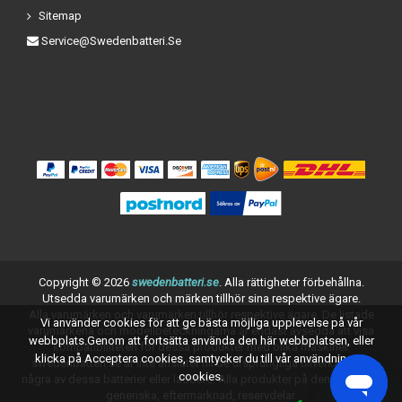
Sitemap
Service@swedenbatteri.se
Copyright ©
2026
swedenbatteri.se
. Alla rättigheter förbehållna.
Utsedda varumärken och märken tillhör sina respektive ägare.
Alla varumärken och varumärken tillhör respektive ägare. De listade
Vi använder cookies för att ge bästa möjliga upplevelse på vår
varumärkena och modellbeteckningarna är endast avsedda att visa
webbplats.Genom att fortsätta använda den här webbplatsen, eller
kompatibiliteten för dessa produkter med olika maskiner.
klicka på Acceptera cookies, samtycker du till vår användning av
swedenbatteri.se är inte anslutet till de ursprungliga tillverkarna av
cookies.
några av dessa batterier eller laddare. Alla produkter på denna sida är
generiska, eftermarknad, reservdelar.