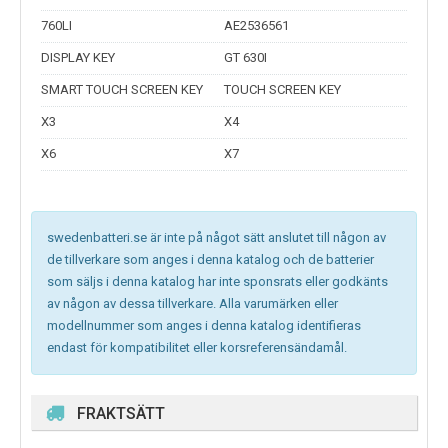
760LI
AE2536561
DISPLAY KEY
GT 630I
SMART TOUCH SCREEN KEY
TOUCH SCREEN KEY
X3
X4
X6
X7
swedenbatteri.se är inte på något sätt anslutet till någon av
de tillverkare som anges i denna katalog och de batterier
som säljs i denna katalog har inte sponsrats eller godkänts
av någon av dessa tillverkare. Alla varumärken eller
modellnummer som anges i denna katalog identifieras
endast för kompatibilitet eller korsreferensändamål.
FRAKTSÄTT