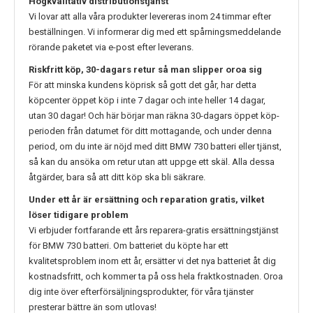
Högkvalitativ distributionstjänst
Vi lovar att alla våra produkter levereras inom 24 timmar efter
beställningen. Vi informerar dig med ett spårningsmeddelande
rörande paketet via e-post efter leverans.
Riskfritt köp, 30-dagars retur så man slipper oroa sig
För att minska kundens köprisk så gott det går, har detta
köpcenter öppet köp i inte 7 dagar och inte heller 14 dagar,
utan 30 dagar! Och här börjar man räkna 30-dagars öppet köp-
perioden från datumet för ditt mottagande, och under denna
period, om du inte är nöjd med ditt
BMW 730
batteri eller tjänst,
så kan du ansöka om retur utan att uppge ett skäl. Alla dessa
åtgärder, bara så att ditt köp ska bli säkrare.
Under ett år är ersättning och reparation gratis, vilket
löser tidigare problem
Vi erbjuder fortfarande ett års reparera-gratis ersättningstjänst
för
BMW 730
batteri. Om batteriet du köpte har ett
kvalitetsproblem inom ett år, ersätter vi det nya batteriet åt dig
kostnadsfritt, och kommer ta på oss hela fraktkostnaden. Oroa
dig inte över efterförsäljningsprodukter, för våra tjänster
presterar bättre än som utlovas!