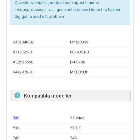
Oavsett eventuella problem som uppstår under
inköpsprocessen, vänligen
kontakta oss
i tid och vi hjälper
dig gärna med ditt problem.
9352048-02
UP120009
8717325-01
6814351-01
AE2536560
D-80788
9442976-01
MKD35UP
Kompatibla modeller
730
5 Series
530L
530LE
740
745