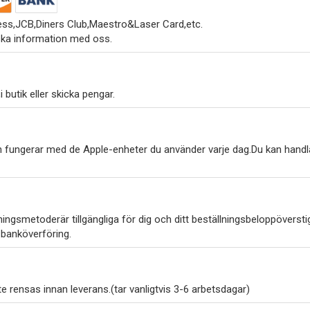
ss,JCB,Diners Club,Maestro&Laser Card,etc.
ska information med oss.
 butik eller skicka pengar.
h fungerar med de Apple-enheter du använder varje dag.Du kan handl
ngsmetoderär tillgängliga för dig och ditt beställningsbeloppöverstig
 banköverföring.
 rensas innan leverans.(tar vanligtvis 3-6 arbetsdagar)