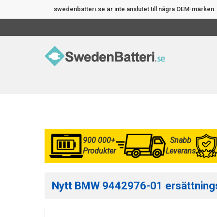
swedenbatteri.se är inte anslutet till några OEM-märke
900 000+
Snabb
Produkter
Leverans
Nytt BMW 9442976-01 ersättningsba