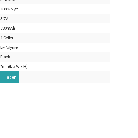
100% Nytt
3.7V
580mAh
1 Celler
Li-Polymer
Black
*mm(L x W x H)
I lager