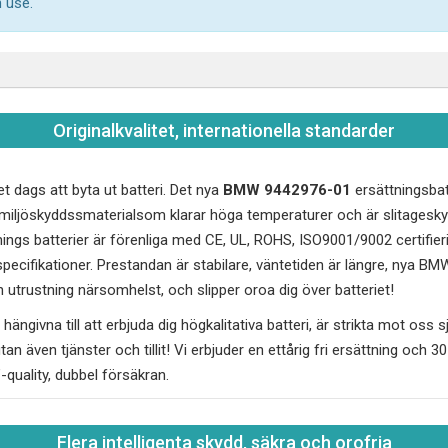
 use.
Originalkvalitet, internationella standarder
et dags att byta ut batteri. Det nya
BMW 9442976-01
ersättningsbatt
C miljöskyddssmaterialsom klarar höga temperaturer och är slitages
ngs batterier är förenliga med CE, UL, ROHS, ISO9001/9002 certifier
ecifikationer. Prestandan är stabilare, väntetiden är längre, nya
BMW
 utrustning närsomhelst, och slipper oroa dig över batteriet!
hängivna till att erbjuda dig högkalitativa batteri, är strikta mot oss sj
utan även tjänster och tillit! Vi erbjuder en ettårig fri ersättning och 
"-quality, dubbel försäkran.
Flera intelligenta skydd, säkra och orofria