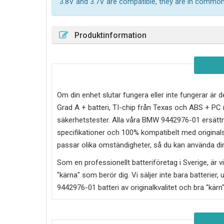
3.8V and 3.7V are compatible, they are in common
Produktinformation
Om din enhet slutar fungera eller inte fungerar är d
Grad A + batteri, TI-chip från Texas och ABS + P
säkerhetstester. Alla våra BMW 9442976-01 ersättni
specifikationer och 100% kompatibelt med originalsp
passar olika omständigheter, så du kan använda din
Som en professionellt batteriföretag i Sverige, är vi 
"kärna" som berör dig. Vi säljer inte bara batterier, 
9442976-01
batteri av originalkvalitet och bra "kärn