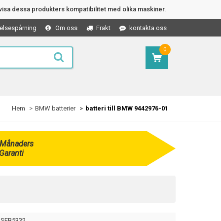
isa dessa produkters kompatibilitet med olika maskiner.
elsespårning
Om oss
Frakt
kontakta oss
0
Hem
BMW batterier
batteri till BMW 9442976-01
 Månaders
Garanti
SEB5332