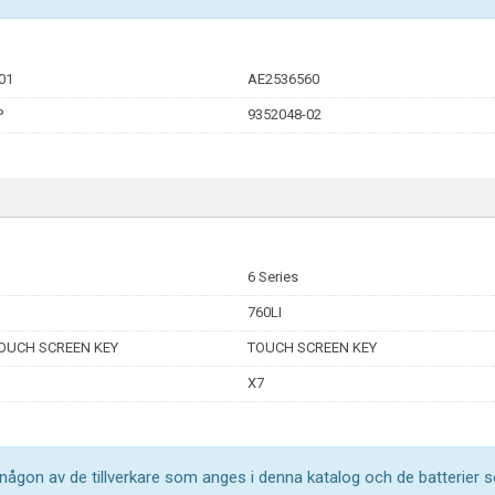
01
AE2536560
P
9352048-02
6 Series
760LI
OUCH SCREEN KEY
TOUCH SCREEN KEY
X7
l någon av de tillverkare som anges i denna katalog och de batterier s