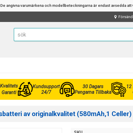
n. De angivna varumärkena och modellbeteckningarna är endast avsedda att v
Försänd
Kvalitets
Kundsupport
30 Dagars
12
24/7
Pengarna Tillbaka
Garanti
tteri av originalkvalitet (580mAh,1 Celler)
SKU