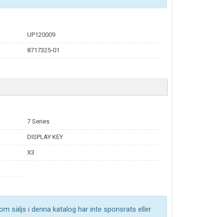
UP120009
8717325-01
7 Series
DISPLAY KEY
X3
om säljs i denna katalog har inte sponsrats eller