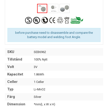
before purchase need to disassemble and compare the
battery model and welding foot Angle.
SKU
SEB6962
Tillstånd
100% Nytt
Volt
3V
Kapacitet
1.86Wh
Celler
1 Celler
Typ
Li-MnO2
Färg
Silver
Dimension
*mm(L x W x H)