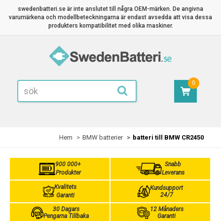
swedenbatteri.se är inte anslutet till några OEM-märken. De angivna
varumärkena och modellbeteckningarna är endast avsedda att visa dessa
produkters kompatibilitet med olika maskiner.
0
Hem
BMW batterier
batteri till BMW CR2450
900 000+
Snabb
Produkter
Leverans
Kvalitets
Kundsupport
24/7
Garanti
30 Dagars
12 Månaders
Pengarna Tillbaka
Garanti