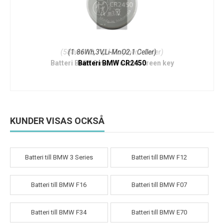
(580mAh,3.7V,Li-Polymer,1 Celler)
(1.86Wh,3V,Li-MnO2,1 Celler)
Batteri BMW Smart Touch Screen key
Batteri BMW CR2450
KUNDER VISAS OCKSÅ
Batteri till BMW 3 Series
Batteri till BMW F12
Batteri till BMW F16
Batteri till BMW F07
Batteri till BMW F34
Batteri till BMW E70