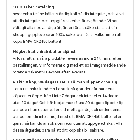
100% säker betalning
swedenbatteri.se håller ständig koll på din integritet, och vi vet
att din integritet och uppgiftssäkerhet är avgörande. Vi har
vidtagit alla nödvändiga åtgärder för att säkerställa att din
shoppingupplevelse är 100% säker och Du är välkommen att
köpa
BMW CR2450
batteri!
Högkvalitativ distributionstjänst
Vi lovar att alla våra produkter levereras inom 24 timmar efter
beställningen. Vi informerar dig med ett spårningsmeddelande
rörande paketet via e-post efter leverans.
Riskfritt köp, 30-dagars retur så man slipper oroa sig
För att minska kundens köprisk så gott det går, har detta
köpcenter öppet köp i inte 7 dagar och inte heller 14 dagar,
utan 30 dagar! Och här börjar man räkna 30-dagars öppet köp-
perioden från datumet för ditt mottagande, och under denna
period, om du inte är nöjd med ditt
BMW CR2450
batteri eller
tjänst, så kan du ansöka om retur utan att uppge ett skäl. Alla
dessa åtgärder, bara så att ditt köp ska bli säkrare.