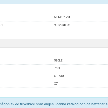
6814351-01
01
9352048-02
530LE
760LI
GT 630I
X7
l någon av de tillverkare som anges i denna katalog och de batterier s