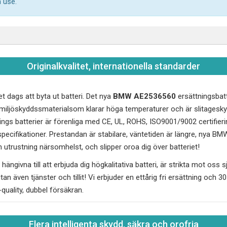
 use.
Originalkvalitet, internationella standarder
et dags att byta ut batteri. Det nya
BMW AE2536560
ersättningsbatte
C miljöskyddssmaterialsom klarar höga temperaturer och är slitages
gs batterier är förenliga med CE, UL, ROHS, ISO9001/9002 certifieri
ecifikationer. Prestandan är stabilare, väntetiden är längre, nya
BMW
 utrustning närsomhelst, och slipper oroa dig över batteriet!
hängivna till att erbjuda dig högkalitativa batteri, är strikta mot oss sj
utan även tjänster och tillit! Vi erbjuder en ettårig fri ersättning och 
"-quality, dubbel försäkran.
Flera intelligenta skydd, säkra och orofria