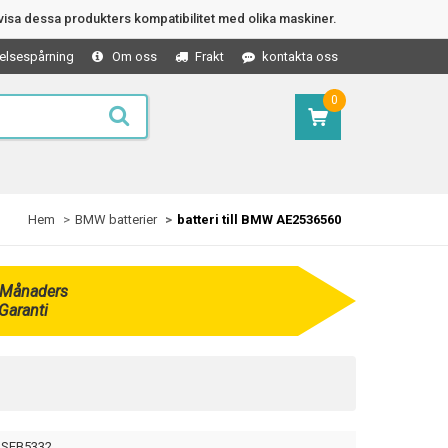
isa dessa produkters kompatibilitet med olika maskiner.
elsespårning
Om oss
Frakt
kontakta oss
0
Hem
BMW batterier
batteri till BMW AE2536560
 Månaders
Garanti
SEB5332