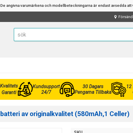
n. De angivna varumärkena och modellbeteckningarna är endast avsedda att v
Försänd
Kvalitets
Kundsupport
30 Dagars
12
24/7
Pengarna Tillbaka
Garanti
tteri av originalkvalitet (580mAh,1 Celler)
SKU