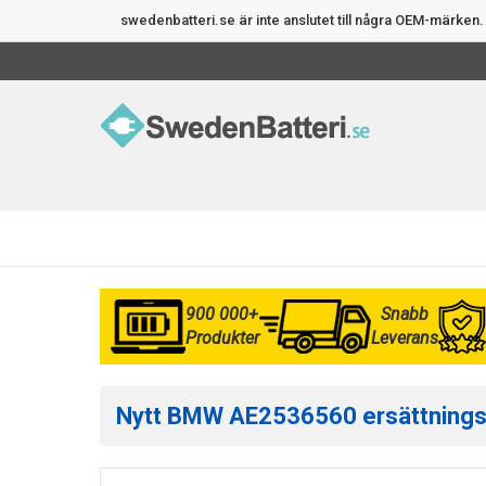
swedenbatteri.se är inte anslutet till några OEM-märke
900 000+
Snabb
Produkter
Leverans
Nytt BMW AE2536560 ersättningsba