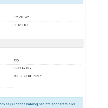
8717325-01
UP120009
730
DISPLAY KEY
TOUCH SCREEN KEY
om säljs i denna katalog har inte sponsrats eller