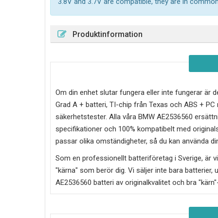
3.8V and 3.7V are compatible, they are in common
Produktinformation
Om din enhet slutar fungera eller inte fungerar är d
Grad A + batteri, TI-chip från Texas och ABS + P
säkerhetstester. Alla våra BMW AE2536560 ersättnin
specifikationer och 100% kompatibelt med originalsp
passar olika omständigheter, så du kan använda din
Som en professionellt batteriföretag i Sverige, är vi 
"kärna" som berör dig. Vi säljer inte bara batterier, 
AE2536560
batteri av originalkvalitet och bra "kärn