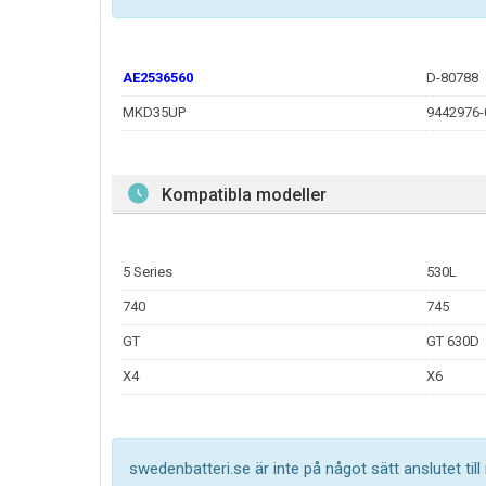
AE2536560
D-80788
MKD35UP
9442976-
Kompatibla modeller
5 Series
530L
740
745
GT
GT 630D
X4
X6
swedenbatteri.se är inte på något sätt anslutet til