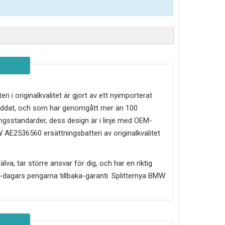
ri i originalkvalitet är gjort av ett nyimporterat
kyddat, och som har genomgått mer än 100
ngsstandarder, dess design är i linje med OEM-
 AE2536560
ersättningsbatteri av originalkvalitet
älva, tar större ansvar för dig, och har en riktig
30-dagars pengarna tillbaka-garanti. Splitternya
BMW