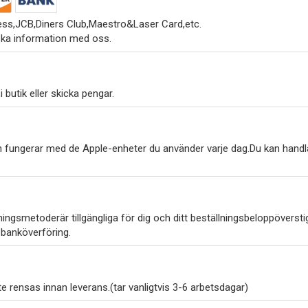
ss,JCB,Diners Club,Maestro&Laser Card,etc.
ska information med oss.
 butik eller skicka pengar.
h fungerar med de Apple-enheter du använder varje dag.Du kan handl
ngsmetoderär tillgängliga för dig och ditt beställningsbeloppöverstig
 banköverföring.
 rensas innan leverans.(tar vanligtvis 3-6 arbetsdagar)