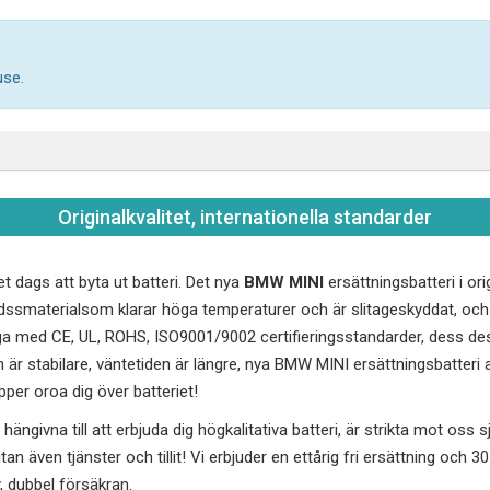
use.
Originalkvalitet, internationella standarder
et dags att byta ut batteri. Det nya
BMW MINI
ersättningsbatteri i ori
ddssmaterialsom klarar höga temperaturer och är slitageskyddat, o
iga med CE, UL, ROHS, ISO9001/9002 certifieringsstandarder, dess de
 är stabilare, väntetiden är längre, nya
BMW MINI
ersättningsbatteri a
per oroa dig över batteriet!
hängivna till att erbjuda dig högkalitativa batteri, är strikta mot oss sj
utan även tjänster och tillit! Vi erbjuder en ettårig fri ersättning och 
y, dubbel försäkran.