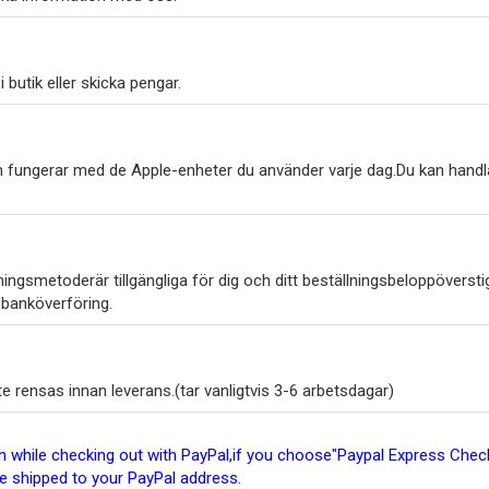
 butik eller skicka pengar.
h fungerar med de Apple-enheter du använder varje dag.Du kan handl
ngsmetoderär tillgängliga för dig och ditt beställningsbeloppöverstig
 banköverföring.
 rensas innan leverans.(tar vanligtvis 3-6 arbetsdagar)
ish while checking out with PayPal,if you choose"Paypal Express Ch
be shipped to your PayPal address.