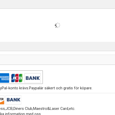
yPal-konto krävs.Paypalär säkert och gratis för köpare.
ss,JCB,Diners Club,Maestro&Laser Card,etc.
ska information med oss.