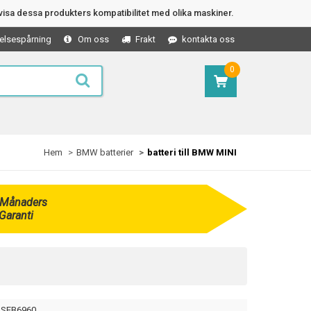
isa dessa produkters kompatibilitet med olika maskiner.
elsespårning
Om oss
Frakt
kontakta oss
0
Hem
BMW batterier
batteri till BMW MINI
 Månaders
Garanti
SEB6960