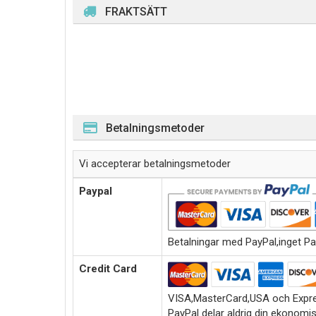
FRAKTSÄTT
Betalningsmetoder
Vi accepterar betalningsmetoder
Paypal
Betalningar med PayPal,inget Pa
Credit Card
VISA,MasterCard,USA och Expre
PayPal delar aldrig din ekonomi