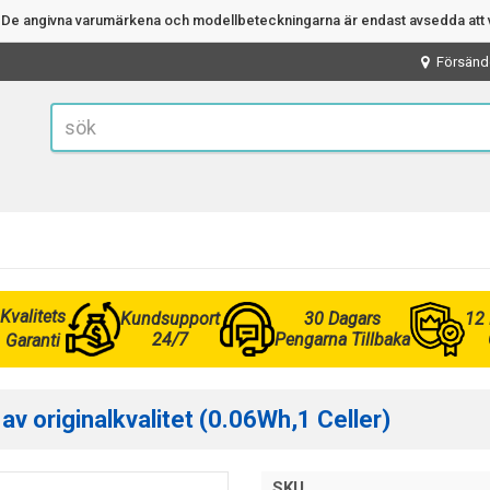
n. De angivna varumärkena och modellbeteckningarna är endast avsedda att v
Försänd
Kvalitets
Kundsupport
30 Dagars
12
24/7
Pengarna Tillbaka
Garanti
v originalkvalitet (0.06Wh,1 Celler)
SKU