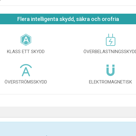
Flera intelligenta skydd, säkra och orofria
KLASS ETT SKYDD
ÖVERBELASTNINGSSKYD
ÖVERSTRÖMSSKYDD
ELEKTROMAGNETISK