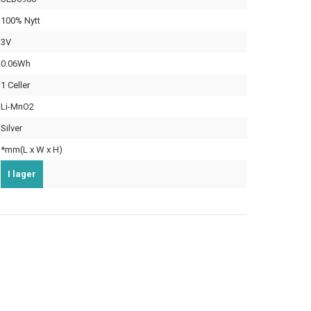
100% Nytt
3V
0.06Wh
1 Celler
Li-MnO2
Silver
*mm(L x W x H)
I lager