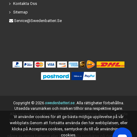
Kontakta Oss
Sitemap
Service@swedenbatteri.se
Copyright ©
2026
swedenbatteri.se
. Alla rättigheter förbehållna.
Utsedda varumärken och märken tillhör sina respektive ägare.
Alla varumärken och varumärken tillhör respektive ägare. De listade
Vi använder cookies för att ge bästa möjliga upplevelse på vår
varumärkena och modellbeteckningarna är endast avsedda att visa
webbplats.Genom att fortsätta använda den här webbplatsen, eller
kompatibiliteten för dessa produkter med olika maskiner.
klicka på Acceptera cookies, samtycker du till vår användning av
swedenbatteri.se är inte anslutet till de ursprungliga tillverkarna av
cookies.
några av dessa batterier eller laddare. Alla produkter på denna sida är