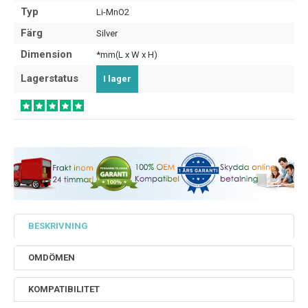
Typ
Li-MnO2
Färg
Silver
Dimension
*mm(L x W x H)
Lagerstatus
I lager
BESKRIVNING
OMDÖMEN
KOMPATIBILITET