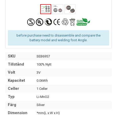
before purchase need to disassemble and compare the
battery model and welding foot Angle.
SKU
SEB6957
Tillstånd
100% Nytt
Volt
3V
Kapacitet
0.06Wh
Celler
1 Celler
Typ
Li-MnO2
Färg
Silver
Dimension
*mm(L x W x H)