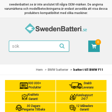
swedenbatteri.se är inte anslutet till några OEM-märken. De angivna
varumärkena och modellbeteckningarna är endast avsedda att visa dessa
produkters kompatibilitet med olika maskiner.
0
Hem
BMW batterier
batteri till BMW F11
900 000+
Snabb
Produkter
Leverans
Kvalitets
Kundsupport
24/7
Garanti
30 Dagars
12 Månaders
Pengarna Tillbaka
Garanti