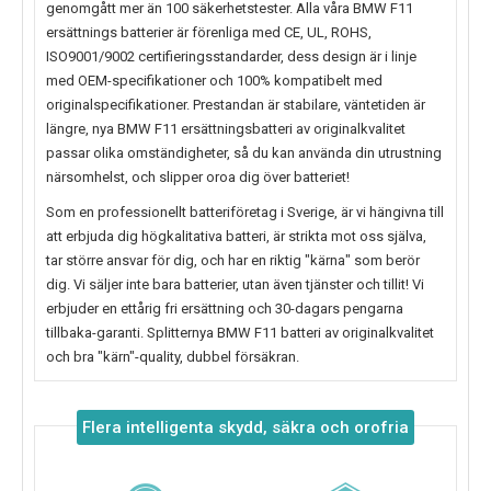
genomgått mer än 100 säkerhetstester. Alla våra BMW F11
ersättnings batterier är förenliga med CE, UL, ROHS,
ISO9001/9002 certifieringsstandarder, dess design är i linje
med OEM-specifikationer och 100% kompatibelt med
originalspecifikationer. Prestandan är stabilare, väntetiden är
längre, nya
BMW F11
ersättningsbatteri av originalkvalitet
passar olika omständigheter, så du kan använda din utrustning
närsomhelst, och slipper oroa dig över batteriet!
Som en professionellt batteriföretag i Sverige, är vi hängivna till
att erbjuda dig högkalitativa batteri, är strikta mot oss själva,
tar större ansvar för dig, och har en riktig "kärna" som berör
dig. Vi säljer inte bara batterier, utan även tjänster och tillit! Vi
erbjuder en ettårig fri ersättning och 30-dagars pengarna
tillbaka-garanti. Splitternya
BMW F11
batteri av originalkvalitet
och bra "kärn"-quality, dubbel försäkran.
Flera intelligenta skydd, säkra och orofria