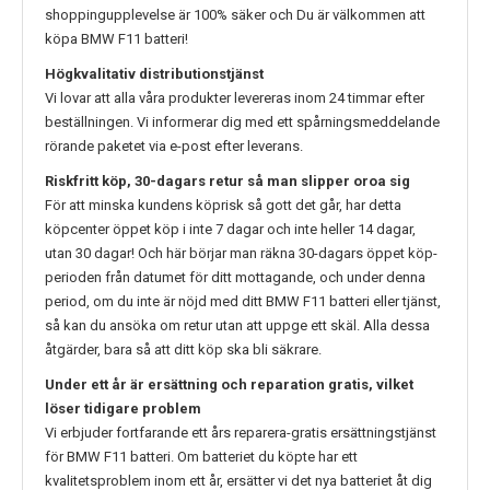
shoppingupplevelse är 100% säker och Du är välkommen att
köpa
BMW F11
batteri!
Högkvalitativ distributionstjänst
Vi lovar att alla våra produkter levereras inom 24 timmar efter
beställningen. Vi informerar dig med ett spårningsmeddelande
rörande paketet via e-post efter leverans.
Riskfritt köp, 30-dagars retur så man slipper oroa sig
För att minska kundens köprisk så gott det går, har detta
köpcenter öppet köp i inte 7 dagar och inte heller 14 dagar,
utan 30 dagar! Och här börjar man räkna 30-dagars öppet köp-
perioden från datumet för ditt mottagande, och under denna
period, om du inte är nöjd med ditt
BMW F11
batteri eller tjänst,
så kan du ansöka om retur utan att uppge ett skäl. Alla dessa
åtgärder, bara så att ditt köp ska bli säkrare.
Under ett år är ersättning och reparation gratis, vilket
löser tidigare problem
Vi erbjuder fortfarande ett års reparera-gratis ersättningstjänst
för
BMW F11
batteri. Om batteriet du köpte har ett
kvalitetsproblem inom ett år, ersätter vi det nya batteriet åt dig