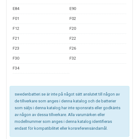
E84
E90
F01
F02
F12
F20
F21
F22
F23
F26
F30
F32
F34
swedenbatteri.se är inte på något sätt anslutet till någon av
de tillverkare som anges i denna katalog och de batterier
som säljs i denna katalog har inte sponsrats eller godkänts
av någon av dessa tillverkare. Alla varumärken eller
modellnummer som anges i denna katalog identifieras
endast för kompatibilitet eller korsreferensändamål.