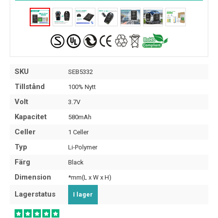
SKU
SEB5332
Tillstånd
100% Nytt
Volt
3.7V
Kapacitet
580mAh
Celler
1 Celler
Typ
Li-Polymer
Färg
Black
Dimension
*mm(L x W x H)
Lagerstatus
I lager