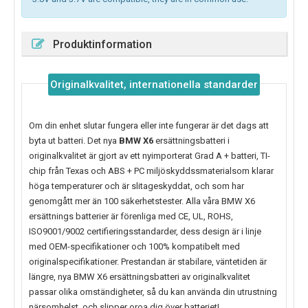
Produktinformation
Originalkvalitet, internationella standarder
Om din enhet slutar fungera eller inte fungerar är det dags att
byta ut batteri. Det nya
BMW X6
ersättningsbatteri i
originalkvalitet är gjort av ett nyimporterat Grad A + batteri, TI-
chip från Texas och ABS + PC miljöskyddssmaterialsom klarar
höga temperaturer och är slitageskyddat, och som har
genomgått mer än 100 säkerhetstester. Alla våra BMW X6
ersättnings batterier är förenliga med CE, UL, ROHS,
ISO9001/9002 certifieringsstandarder, dess design är i linje
med OEM-specifikationer och 100% kompatibelt med
originalspecifikationer. Prestandan är stabilare, väntetiden är
längre, nya
BMW X6
ersättningsbatteri av originalkvalitet
passar olika omständigheter, så du kan använda din utrustning
närsomhelst, och slipper oroa dig över batteriet!