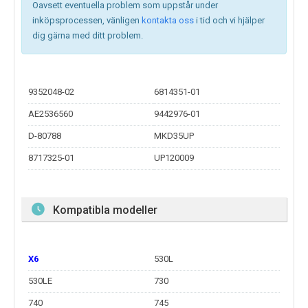
Oavsett eventuella problem som uppstår under
inköpsprocessen, vänligen
kontakta oss
i tid och vi hjälper
dig gärna med ditt problem.
9352048-02
6814351-01
AE2536560
9442976-01
D-80788
MKD35UP
8717325-01
UP120009
Kompatibla modeller
X6
530L
530LE
730
740
745