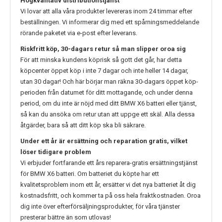
Högkvalitativ distributionstjänst
Vi lovar att alla våra produkter levereras inom 24 timmar efter
beställningen. Vi informerar dig med ett spårningsmeddelande
rörande paketet via e-post efter leverans.
Riskfritt köp, 30-dagars retur så man slipper oroa sig
För att minska kundens köprisk så gott det går, har detta
köpcenter öppet köp i inte 7 dagar och inte heller 14 dagar,
utan 30 dagar! Och här börjar man räkna 30-dagars öppet köp-
perioden från datumet för ditt mottagande, och under denna
period, om du inte är nöjd med ditt
BMW X6
batteri eller tjänst,
så kan du ansöka om retur utan att uppge ett skäl. Alla dessa
åtgärder, bara så att ditt köp ska bli säkrare.
Under ett år är ersättning och reparation gratis, vilket
löser tidigare problem
Vi erbjuder fortfarande ett års reparera-gratis ersättningstjänst
för
BMW X6
batteri. Om batteriet du köpte har ett
kvalitetsproblem inom ett år, ersätter vi det nya batteriet åt dig
kostnadsfritt, och kommer ta på oss hela fraktkostnaden. Oroa
dig inte över efterförsäljningsprodukter, för våra tjänster
presterar bättre än som utlovas!