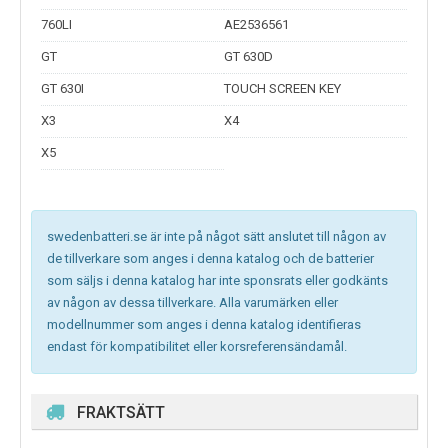
760LI
AE2536561
GT
GT 630D
GT 630I
TOUCH SCREEN KEY
X3
X4
X5
swedenbatteri.se är inte på något sätt anslutet till någon av
de tillverkare som anges i denna katalog och de batterier
som säljs i denna katalog har inte sponsrats eller godkänts
av någon av dessa tillverkare. Alla varumärken eller
modellnummer som anges i denna katalog identifieras
endast för kompatibilitet eller korsreferensändamål.
FRAKTSÄTT