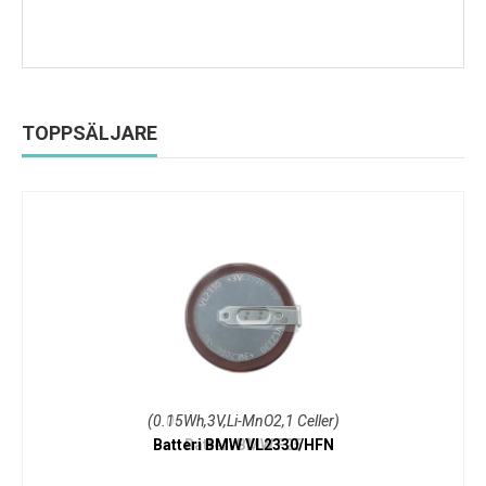
TOPPSÄLJARE
(0.15Wh,3V,Li-MnO2,1 Celler)
Batteri BMW VL2330/HFN