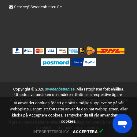
Service@swedenbatteri.se
Copyright ©
2026
swedenbatteri.se
. Alla rättigheter förbehållna.
Utsedda varumärken och märken tillhör sina respektive ägare.
Alla varumärken och varumärken tillhör respektive ägare. De listade
Vi använder cookies för att ge bästa möjliga upplevelse på vår
varumärkena och modellbeteckningarna är endast avsedda att visa
webbplats.Genom att fortsätta använda den här webbplatsen, eller
kompatibiliteten för dessa produkter med olika maskiner.
klicka på Acceptera cookies, samtycker du till vår användning av
swedenbatteri.se är inte anslutet till de ursprungliga tillverkarna av
cookies.
några av dessa batterier eller laddare. Alla produkter på denna sida är
generiska, eftermarknad, reservdelar.
✔
INTEGRITETSPOLICY
ACCEPTERA