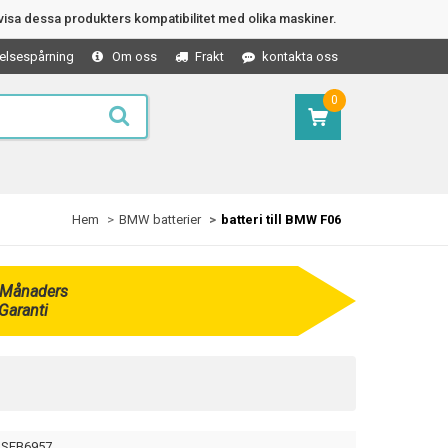
isa dessa produkters kompatibilitet med olika maskiner.
elsespårning
Om oss
Frakt
kontakta oss
0
Hem
BMW batterier
batteri till BMW F06
 Månaders
Garanti
SEB6957