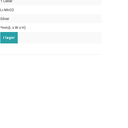
1 Celler
Li-MnO2
Silver
*mm(L x W x H)
I lager