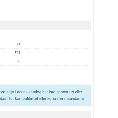
E71
F11
F23
om säljs i denna katalog har inte sponsrats eller
ast för kompatibilitet eller korsreferensändamål.