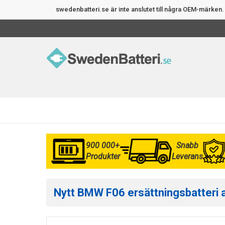
swedenbatteri.se är inte anslutet till några OEM-märke
900 000+
Snabb
Produkter
Leverans
Nytt BMW F06 ersättningsbatteri av