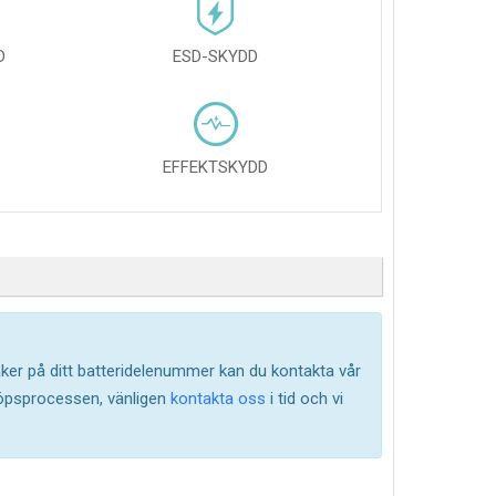
D
ESD-SKYDD
EFFEKTSKYDD
säker på ditt batteridelenummer kan du kontakta vår
köpsprocessen, vänligen
kontakta oss
i tid och vi