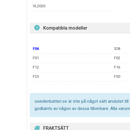
VL2020
Kompatibla modeller
F06
328
F01
F02
F12
F16
F25
F30
swedenbatteri.se är inte på något sätt anslutet til
godkänts av någon av dessa tillverkare. Alla varu
FRAKTSÄTT