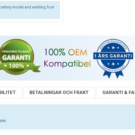
battery model and welding foot
ILITET
BETALNINGAR OCH FRAKT
GARANTI & F
use.