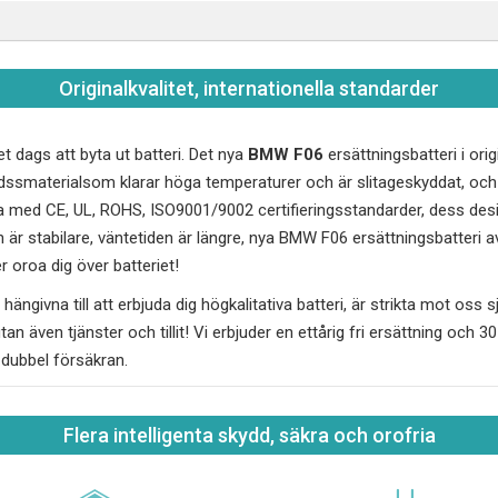
Originalkvalitet, internationella standarder
et dags att byta ut batteri. Det nya
BMW F06
ersättningsbatteri i orig
ddssmaterialsom klarar höga temperaturer och är slitageskyddat, o
ga med CE, UL, ROHS, ISO9001/9002 certifieringsstandarder, dess des
 är stabilare, väntetiden är längre, nya
BMW F06
ersättningsbatteri av
 oroa dig över batteriet!
hängivna till att erbjuda dig högkalitativa batteri, är strikta mot oss sj
utan även tjänster och tillit! Vi erbjuder en ettårig fri ersättning och 
, dubbel försäkran.
Flera intelligenta skydd, säkra och orofria