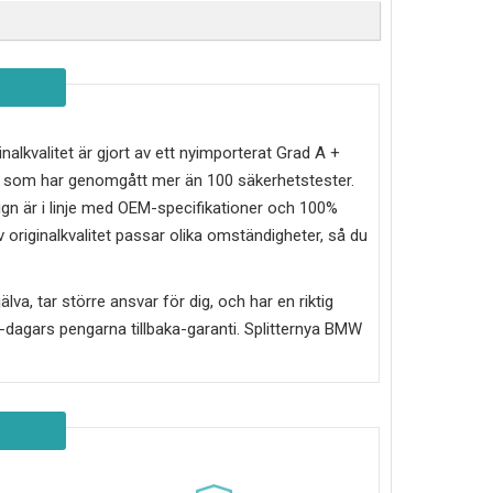
inalkvalitet är gjort av ett nyimporterat Grad A +
ch som har genomgått mer än 100 säkerhetstester.
ign är i linje med OEM-specifikationer och 100%
 originalkvalitet passar olika omständigheter, så du
älva, tar större ansvar för dig, och har en riktig
30-dagars pengarna tillbaka-garanti. Splitternya
BMW