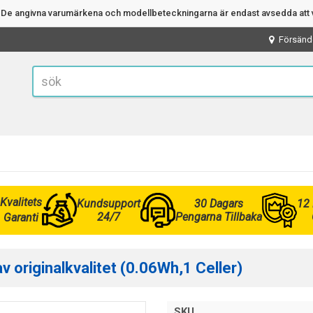
n. De angivna varumärkena och modellbeteckningarna är endast avsedda att v
Försänd
Kvalitets
Kundsupport
30 Dagars
12
24/7
Pengarna Tillbaka
Garanti
 originalkvalitet (0.06Wh,1 Celler)
SKU