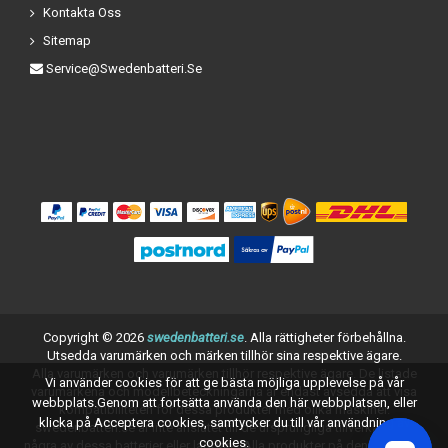
Kontakta Oss
Sitemap
Service@swedenbatteri.se
Copyright ©
2026
swedenbatteri.se
. Alla rättigheter förbehållna.
Utsedda varumärken och märken tillhör sina respektive ägare.
Alla varumärken och varumärken tillhör respektive ägare. De listade
Vi använder cookies för att ge bästa möjliga upplevelse på vår
varumärkena och modellbeteckningarna är endast avsedda att visa
webbplats.Genom att fortsätta använda den här webbplatsen, eller
kompatibiliteten för dessa produkter med olika maskiner.
klicka på Acceptera cookies, samtycker du till vår användning av
swedenbatteri.se är inte anslutet till de ursprungliga tillverkarna av
cookies.
några av dessa batterier eller laddare. Alla produkter på denna sida är