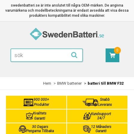
swedenbatteri.se är inte anslutet till några OEM-märken. De angivna
varumärkena och modellbeteckningarna är endast avsedda att visa dessa
produkters kompatibilitet med olika maskiner.
0
Hem
BMW batterier
batteri till BMW F32
900 000+
Snabb
Produkter
Leverans
Kvalitets
Kundsupport
24/7
Garanti
30 Dagars
12 Månaders
Pengarna Tillbaka
Garanti