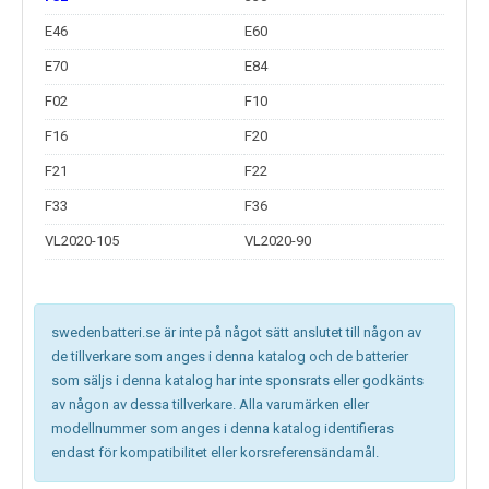
E46
E60
E70
E84
F02
F10
F16
F20
F21
F22
F33
F36
VL2020-105
VL2020-90
swedenbatteri.se är inte på något sätt anslutet till någon av
de tillverkare som anges i denna katalog och de batterier
som säljs i denna katalog har inte sponsrats eller godkänts
av någon av dessa tillverkare. Alla varumärken eller
modellnummer som anges i denna katalog identifieras
endast för kompatibilitet eller korsreferensändamål.