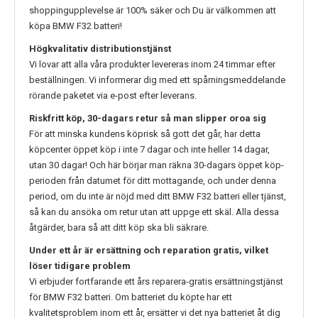
shoppingupplevelse är 100% säker och Du är välkommen att
köpa
BMW F32
batteri!
Högkvalitativ distributionstjänst
Vi lovar att alla våra produkter levereras inom 24 timmar efter
beställningen. Vi informerar dig med ett spårningsmeddelande
rörande paketet via e-post efter leverans.
Riskfritt köp, 30-dagars retur så man slipper oroa sig
För att minska kundens köprisk så gott det går, har detta
köpcenter öppet köp i inte 7 dagar och inte heller 14 dagar,
utan 30 dagar! Och här börjar man räkna 30-dagars öppet köp-
perioden från datumet för ditt mottagande, och under denna
period, om du inte är nöjd med ditt
BMW F32
batteri eller tjänst,
så kan du ansöka om retur utan att uppge ett skäl. Alla dessa
åtgärder, bara så att ditt köp ska bli säkrare.
Under ett år är ersättning och reparation gratis, vilket
löser tidigare problem
Vi erbjuder fortfarande ett års reparera-gratis ersättningstjänst
för
BMW F32
batteri. Om batteriet du köpte har ett
kvalitetsproblem inom ett år, ersätter vi det nya batteriet åt dig