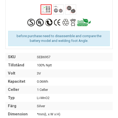
before purchase need to disassemble and compare the
battery model and welding foot Angle.
SKU
SEB6957
Tillstånd
100% Nytt
Volt
3V
Kapacitet
0.06Wh
Celler
1 Celler
Typ
Li-MnO2
Färg
Silver
Dimension
*mm(L x W x H)