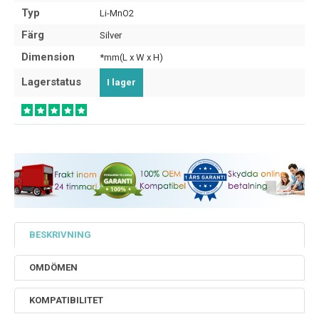
Typ
Li-MnO2
Färg
Silver
Dimension
*mm(L x W x H)
Lagerstatus
I lager
BESKRIVNING
OMDÖMEN
KOMPATIBILITET