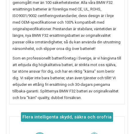
genomgått mer än 100 säkerhetstester. Alla våra BMW F32
ersättnings batterier är förenliga med CE, UL, ROHS,
ISO9001/9002 certifieringsstandarder, dess design är i linje
med OEM-specifikationer och 100% kompatibelt med
originalspecifikationer. Prestandan är stabilare, väntetiden är
längre, nya
BMW F32
ersättningsbatteri av originalkvalitet
passar olika omständigheter, så du kan använda din utrustning
närsomhelst, och slipper oroa dig över batteriet!
Som en professionellt batteriföretag i Sverige, är vi hängivna till
att erbjuda dig högkalitativa batteri, är strikta mot oss själva,
tar större ansvar för dig, och har en riktig "kärna" som berör
dig. Vi säljer inte bara batterier, utan även tjänster och tillit! Vi
erbjuder en ettårig fri ersättning och 30-dagars pengarna
tillbaka-garanti. Splitternya
BMW F32
batteri av originalkvalitet
och bra "kärn"-quality, dubbel försäkran.
Flera intelligenta skydd, säkra och orofria