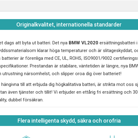
Originalkvalitet, internationella standarder
et dags att byta ut batteri. Det nya
BMW VL2020
ersättningsbatteri i
skyddssmaterialsom klarar höga temperaturer och är slitageskyddat,
batterier är förenliga med CE, UL, ROHS, ISO9001/9002 certifierings
ecifikationer. Prestandan är stabilare, väntetiden är längre, nya
BMW
 utrustning närsomhelst, och slipper oroa dig över batteriet!
hängivna till att erbjuda dig högkalitativa batteri, är strikta mot oss sj
utan även tjänster och tillit! Vi erbjuder en ettårig fri ersättning och 
ality, dubbel försäkran.
Flera intelligenta skydd, säkra och orofria