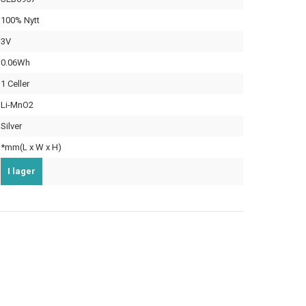
100% Nytt
3V
0.06Wh
1 Celler
Li-MnO2
Silver
*mm(L x W x H)
I lager