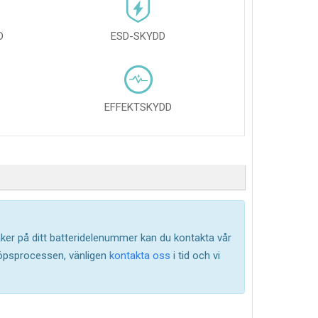
D
ESD-SKYDD
EFFEKTSKYDD
säker på ditt batteridelenummer kan du kontakta vår
köpsprocessen, vänligen
kontakta oss
i tid och vi