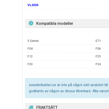
VL2020
Kompatibla modeller
3 Series
E71
F04
F06
F12
F25
F33
F34
swedenbatteri.se är inte på något sätt anslutet til
godkänts av någon av dessa tillverkare. Alla varu
FRAKTSÄTT