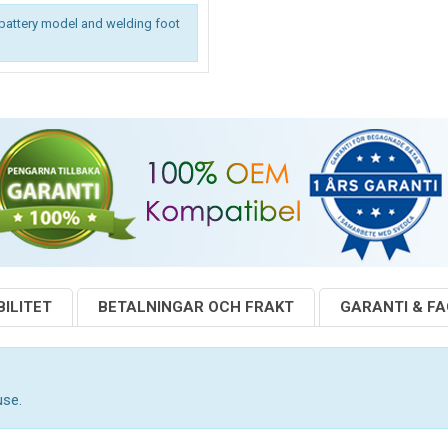
battery model and welding foot
ILITET
BETALNINGAR OCH FRAKT
GARANTI & F
use.