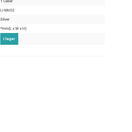
1 Celler
Li-MnO2
Silver
*mm(L x W x H)
I lager