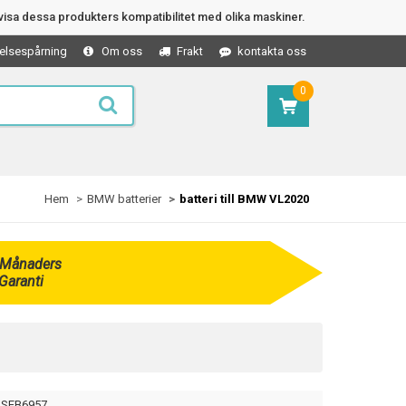
isa dessa produkters kompatibilitet med olika maskiner.
elsespårning
Om oss
Frakt
kontakta oss
0
Hem
BMW batterier
batteri till BMW VL2020
 Månaders
Garanti
SEB6957