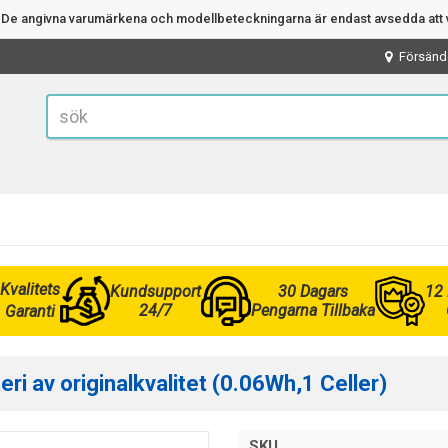
n. De angivna varumärkena och modellbeteckningarna är endast avsedda att v
Försänd
Kvalitets
Kundsupport
30 Dagars
12
24/7
Pengarna Tillbaka
Garanti
i av originalkvalitet (0.06Wh,1 Celler)
SKU