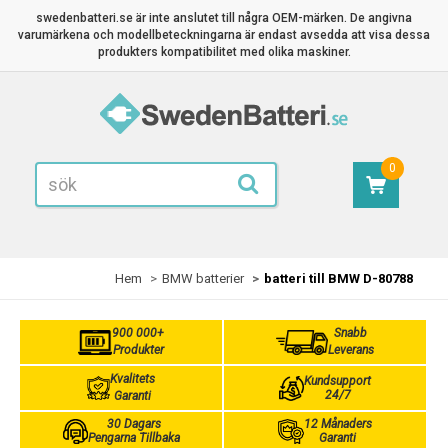
swedenbatteri.se är inte anslutet till några OEM-märken. De angivna
varumärkena och modellbeteckningarna är endast avsedda att visa dessa
produkters kompatibilitet med olika maskiner.
0
Hem
BMW batterier
batteri till BMW D-80788
900 000+
Snabb
Produkter
Leverans
Kvalitets
Kundsupport
24/7
Garanti
30 Dagars
12 Månaders
Pengarna Tillbaka
Garanti