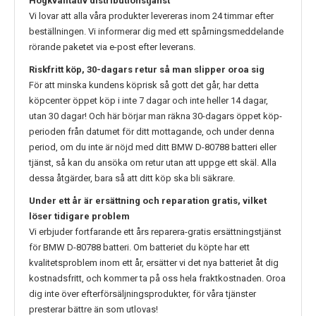
Högkvalitativ distributionstjänst
Vi lovar att alla våra produkter levereras inom 24 timmar efter
beställningen. Vi informerar dig med ett spårningsmeddelande
rörande paketet via e-post efter leverans.
Riskfritt köp, 30-dagars retur så man slipper oroa sig
För att minska kundens köprisk så gott det går, har detta
köpcenter öppet köp i inte 7 dagar och inte heller 14 dagar,
utan 30 dagar! Och här börjar man räkna 30-dagars öppet köp-
perioden från datumet för ditt mottagande, och under denna
period, om du inte är nöjd med ditt
BMW D-80788
batteri eller
tjänst, så kan du ansöka om retur utan att uppge ett skäl. Alla
dessa åtgärder, bara så att ditt köp ska bli säkrare.
Under ett år är ersättning och reparation gratis, vilket
löser tidigare problem
Vi erbjuder fortfarande ett års reparera-gratis ersättningstjänst
för
BMW D-80788
batteri. Om batteriet du köpte har ett
kvalitetsproblem inom ett år, ersätter vi det nya batteriet åt dig
kostnadsfritt, och kommer ta på oss hela fraktkostnaden. Oroa
dig inte över efterförsäljningsprodukter, för våra tjänster
presterar bättre än som utlovas!