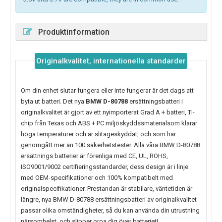
Produktinformation
Originalkvalitet, internationella standarder
Om din enhet slutar fungera eller inte fungerar är det dags att
byta ut batteri. Det nya
BMW D-80788
ersättningsbatteri i
originalkvalitet är gjort av ett nyimporterat Grad A + batteri, TI-
chip från Texas och ABS + PC miljöskyddssmaterialsom klarar
höga temperaturer och är slitageskyddat, och som har
genomgått mer än 100 säkerhetstester. Alla våra BMW D-80788
ersättnings batterier är förenliga med CE, UL, ROHS,
ISO9001/9002 certifieringsstandarder, dess design är i linje
med OEM-specifikationer och 100% kompatibelt med
originalspecifikationer. Prestandan är stabilare, väntetiden är
längre, nya
BMW D-80788
ersättningsbatteri av originalkvalitet
passar olika omständigheter, så du kan använda din utrustning
närsomhelst, och slipper oroa dig över batteriet!