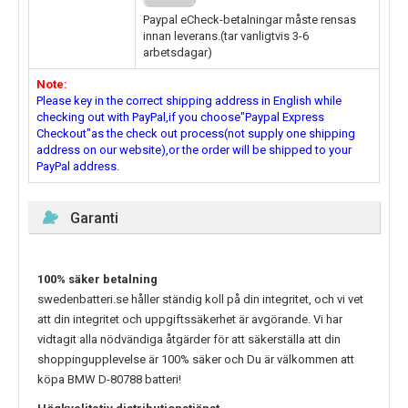
Paypal eCheck-betalningar måste rensas
innan leverans.(tar vanligtvis 3-6
arbetsdagar)
Note:
Please key in the correct shipping address in English while
checking out with PayPal,if you choose"Paypal Express
Checkout"as the check out process(not supply one shipping
address on our website),or the order will be shipped to your
PayPal address.
Garanti
100% säker betalning
swedenbatteri.se håller ständig koll på din integritet, och vi vet
att din integritet och uppgiftssäkerhet är avgörande. Vi har
vidtagit alla nödvändiga åtgärder för att säkerställa att din
shoppingupplevelse är 100% säker och Du är välkommen att
köpa
BMW D-80788
batteri!