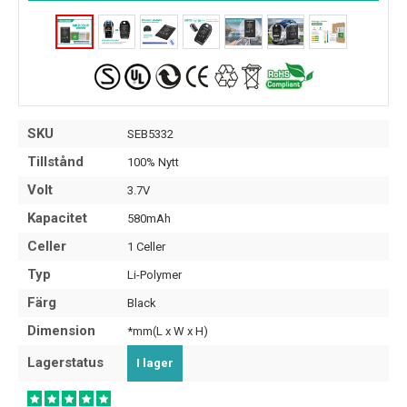
SKU
SEB5332
Tillstånd
100% Nytt
Volt
3.7V
Kapacitet
580mAh
Celler
1 Celler
Typ
Li-Polymer
Färg
Black
Dimension
*mm(L x W x H)
Lagerstatus
I lager