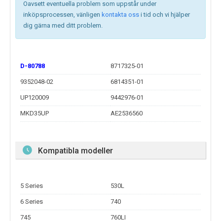
Oavsett eventuella problem som uppstår under
inköpsprocessen, vänligen
kontakta oss
i tid och vi hjälper
dig gärna med ditt problem.
D-80788
8717325-01
9352048-02
6814351-01
UP120009
9442976-01
MKD35UP
AE2536560
Kompatibla modeller
5 Series
530L
6 Series
740
745
760LI