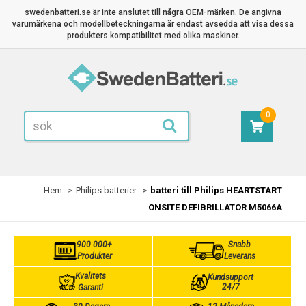
swedenbatteri.se är inte anslutet till några OEM-märken. De angivna
varumärkena och modellbeteckningarna är endast avsedda att visa dessa
produkters kompatibilitet med olika maskiner.
0
Hem
Philips batterier
batteri till Philips HEARTSTART
ONSITE DEFIBRILLATOR M5066A
900 000+
Snabb
Produkter
Leverans
Kvalitets
Kundsupport
24/7
Garanti