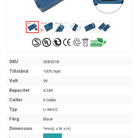
SKU
SEB5318
Tillstånd
100% Nytt
Volt
9V
Kapacitet
4.2Ah
Celler
6 Celler
Typ
Li-MnO2
Färg
Black
Dimension
*mm(L x W x H)