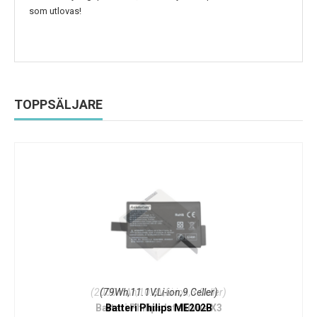
som utlovas!
TOPPSÄLJARE
(79Wh,11.1V,Li-ion,9 Celler)
Batteri Philips ME202B