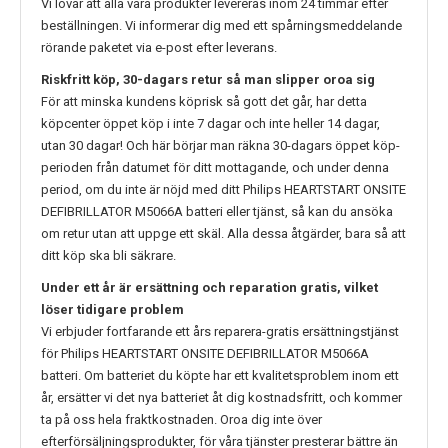
Vi lovar att alla våra produkter levereras inom 24 timmar efter
beställningen. Vi informerar dig med ett spårningsmeddelande
rörande paketet via e-post efter leverans.
Riskfritt köp, 30-dagars retur så man slipper oroa sig
För att minska kundens köprisk så gott det går, har detta
köpcenter öppet köp i inte 7 dagar och inte heller 14 dagar,
utan 30 dagar! Och här börjar man räkna 30-dagars öppet köp-
perioden från datumet för ditt mottagande, och under denna
period, om du inte är nöjd med ditt
Philips HEARTSTART ONSITE
DEFIBRILLATOR M5066A
batteri eller tjänst, så kan du ansöka
om retur utan att uppge ett skäl. Alla dessa åtgärder, bara så att
ditt köp ska bli säkrare.
Under ett år är ersättning och reparation gratis, vilket
löser tidigare problem
Vi erbjuder fortfarande ett års reparera-gratis ersättningstjänst
för
Philips HEARTSTART ONSITE DEFIBRILLATOR M5066A
batteri. Om batteriet du köpte har ett kvalitetsproblem inom ett
år, ersätter vi det nya batteriet åt dig kostnadsfritt, och kommer
ta på oss hela fraktkostnaden. Oroa dig inte över
efterförsäljningsprodukter, för våra tjänster presterar bättre än