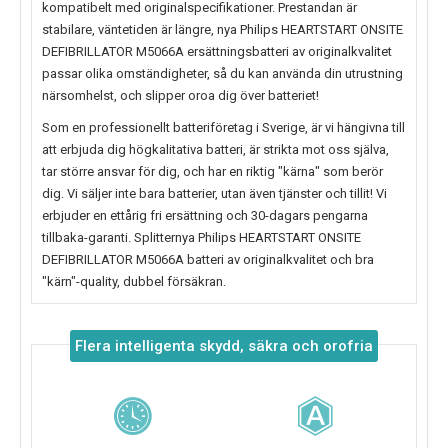
kompatibelt med originalspecifikationer. Prestandan är
stabilare, väntetiden är längre, nya
Philips HEARTSTART ONSITE
DEFIBRILLATOR M5066A
ersättningsbatteri av originalkvalitet
passar olika omständigheter, så du kan använda din utrustning
närsomhelst, och slipper oroa dig över batteriet!
Som en professionellt batteriföretag i Sverige, är vi hängivna till
att erbjuda dig högkalitativa batteri, är strikta mot oss själva,
tar större ansvar för dig, och har en riktig "kärna" som berör
dig. Vi säljer inte bara batterier, utan även tjänster och tillit! Vi
erbjuder en ettårig fri ersättning och 30-dagars pengarna
tillbaka-garanti. Splitternya
Philips HEARTSTART ONSITE
DEFIBRILLATOR M5066A
batteri av originalkvalitet och bra
"kärn"-quality, dubbel försäkran.
Flera intelligenta skydd, säkra och orofria