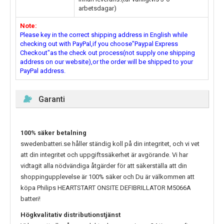
arbetsdagar)
Note:
Please key in the correct shipping address in English while
checking out with PayPal,if you choose"Paypal Express
Checkout"as the check out process(not supply one shipping
address on our website),or the order will be shipped to your
PayPal address.
Garanti
100% säker betalning
swedenbatteri.se håller ständig koll på din integritet, och vi vet
att din integritet och uppgiftssäkerhet är avgörande. Vi har
vidtagit alla nödvändiga åtgärder för att säkerställa att din
shoppingupplevelse är 100% säker och Du är välkommen att
köpa
Philips HEARTSTART ONSITE DEFIBRILLATOR M5066A
batteri!
Högkvalitativ distributionstjänst