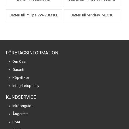
Batteri till Philips VW-VBM10E
Batteri till Mindray IMEC10
FÖRETAGSINFORMATION
Om Oss
Garanti
Köpvillkor
Integritetspolicy
KUNDSERVICE
Inköpsguide
Ångerrätt
RMA