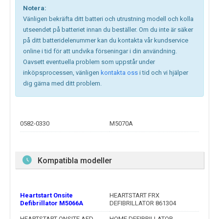
Notera:
Vänligen bekräfta ditt batteri och utrustning modell och kolla
utseendet på batteriet innan du beställer. Om du inte är säker
på ditt batteridelenummer kan du kontakta vår kundservice
online i tid för att undvika förseningar i din användning.
Oavsett eventuella problem som uppstår under
inköpsprocessen, vänligen
kontakta oss
i tid och vi hjälper
dig gärna med ditt problem.
0582-0330
M5070A
Kompatibla modeller
Heartstart Onsite
HEARTSTART FRX
Defibrillator M5066A
DEFIBRILLATOR 861304
HEARTSTART ONSITE AED
HOME DEFIBRILLATOR