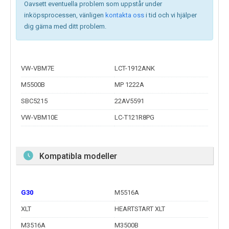
Oavsett eventuella problem som uppstår under
inköpsprocessen, vänligen
kontakta oss
i tid och vi hjälper
dig gärna med ditt problem.
VW-VBM7E
LCT-1912ANK
M5500B
MP 1222A
SBC5215
22AV5591
VW-VBM10E
LC-T121R8PG
Kompatibla modeller
G30
M5516A
XLT
HEARTSTART XLT
M3516A
M3500B