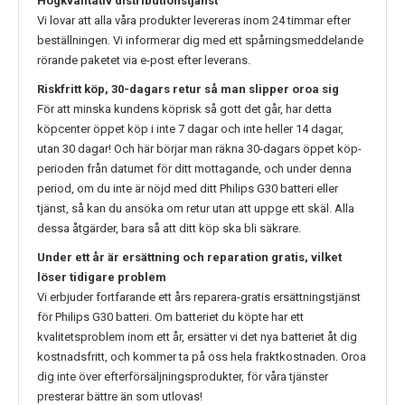
Högkvalitativ distributionstjänst
Vi lovar att alla våra produkter levereras inom 24 timmar efter
beställningen. Vi informerar dig med ett spårningsmeddelande
rörande paketet via e-post efter leverans.
Riskfritt köp, 30-dagars retur så man slipper oroa sig
För att minska kundens köprisk så gott det går, har detta
köpcenter öppet köp i inte 7 dagar och inte heller 14 dagar,
utan 30 dagar! Och här börjar man räkna 30-dagars öppet köp-
perioden från datumet för ditt mottagande, och under denna
period, om du inte är nöjd med ditt
Philips G30
batteri eller
tjänst, så kan du ansöka om retur utan att uppge ett skäl. Alla
dessa åtgärder, bara så att ditt köp ska bli säkrare.
Under ett år är ersättning och reparation gratis, vilket
löser tidigare problem
Vi erbjuder fortfarande ett års reparera-gratis ersättningstjänst
för
Philips G30
batteri. Om batteriet du köpte har ett
kvalitetsproblem inom ett år, ersätter vi det nya batteriet åt dig
kostnadsfritt, och kommer ta på oss hela fraktkostnaden. Oroa
dig inte över efterförsäljningsprodukter, för våra tjänster
presterar bättre än som utlovas!