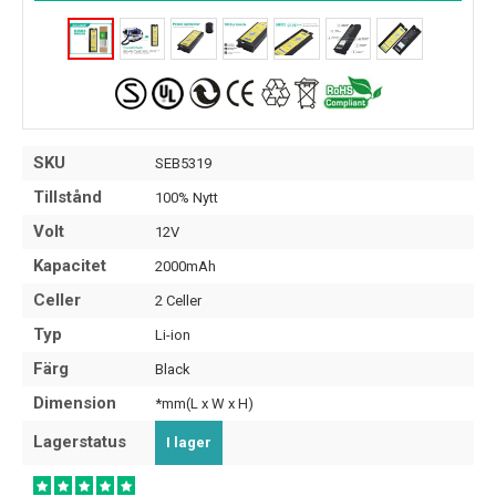
SKU
SEB5319
Tillstånd
100% Nytt
Volt
12V
Kapacitet
2000mAh
Celler
2 Celler
Typ
Li-ion
Färg
Black
Dimension
*mm(L x W x H)
Lagerstatus
I lager