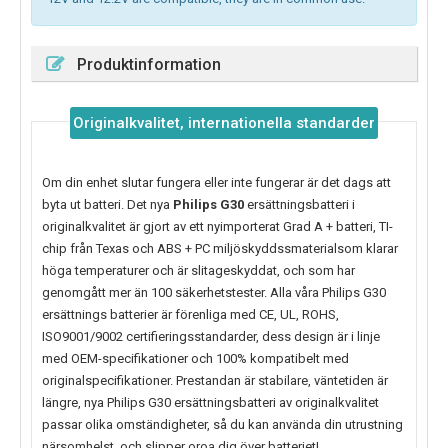
Produktinformation
Originalkvalitet, internationella standarder
Om din enhet slutar fungera eller inte fungerar är det dags att
byta ut batteri. Det nya
Philips G30
ersättningsbatteri i
originalkvalitet är gjort av ett nyimporterat Grad A + batteri, TI-
chip från Texas och ABS + PC miljöskyddssmaterialsom klarar
höga temperaturer och är slitageskyddat, och som har
genomgått mer än 100 säkerhetstester. Alla våra Philips G30
ersättnings batterier är förenliga med CE, UL, ROHS,
ISO9001/9002 certifieringsstandarder, dess design är i linje
med OEM-specifikationer och 100% kompatibelt med
originalspecifikationer. Prestandan är stabilare, väntetiden är
längre, nya
Philips G30
ersättningsbatteri av originalkvalitet
passar olika omständigheter, så du kan använda din utrustning
närsomhelst, och slipper oroa dig över batteriet!