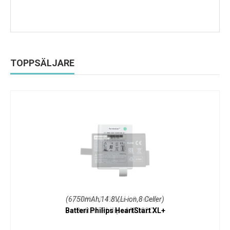
TOPPSÄLJARE
(6750mAh,14.8V,Li-ion,8 Celler)
Batteri Philips HeartStart XL+