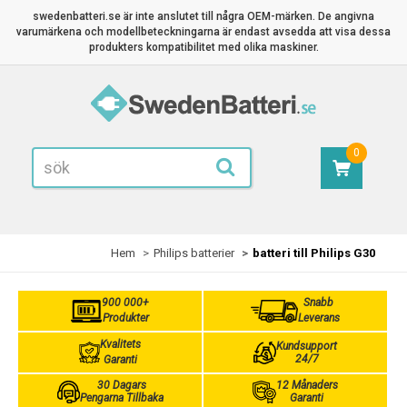
swedenbatteri.se är inte anslutet till några OEM-märken. De angivna
varumärkena och modellbeteckningarna är endast avsedda att visa dessa
produkters kompatibilitet med olika maskiner.
0
Hem
Philips batterier
batteri till Philips G30
900 000+
Snabb
Produkter
Leverans
Kvalitets
Kundsupport
24/7
Garanti
30 Dagars
12 Månaders
Pengarna Tillbaka
Garanti