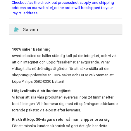
Checkout"as the check out process(not supply one shipping
address on our website),or the order will be shipped to your
PayPal address.
Garanti
100% säker betalning
swedenbatteri.se håller ständig koll på din integritet, och vi vet
att din integritet och uppgiftssäkerhet är avgörande. Vi har
vidtagit alla nödvändiga åtgärder för att säkerställa att din
shoppingupplevelse är 100% säker och Du är välkommen att
köpa
Philips 0582-0330
batteri!
Högkvalitativ distributionstjänst
Vi lovar att alla våra produkter levereras inom 24 timmar efter
beställningen. Vi informerar dig med ett spårningsmeddelande
rörande paketet via e-post efter leverans.
Riskfritt köp, 30-dagars retur så man slipper oroa sig
För att minska kundens köprisk så gott det går, har detta