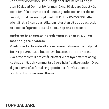
köpcenter öppet köp i inte 7 dagar och inte heller 14 dagar,
utan 30 dagar! Och här börjar man räkna 30-dagars öppet köp-
perioden från datumet för ditt mottagande, och under denna
period, om du inte är nöjd med ditt
Philips 0582-0330
batteri
eller tjänst, så kan du ansöka om retur utan att uppge ett skäl.
Alla dessa åtgärder, bara så att ditt köp ska bli säkrare.
Under ett år är ersättning och reparation gratis, vilket
löser tidigare problem
Vi erbjuder fortfarande ett års reparera-gratis ersättningstjänst
för
Philips 0582-0330
batteri. Om batteriet du köpte har ett
kvalitetsproblem inom ett år, ersätter vi det nya batteriet åt dig
kostnadsfritt, och kommer ta på oss hela fraktkostnaden. Oroa
dig inte över efterförsäljningsprodukter, för våra tjänster
presterar bättre än som utlovas!
TOPPSÄLJARE