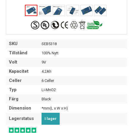
SKU
SEB5318
Tillstånd
100% Nytt
Volt
9V
Kapacitet
4.2Ah
Celler
6 Celler
Typ
Li-MnO2
Färg
Black
Dimension
*mm(L x W x H)
Lagerstatus
I lager