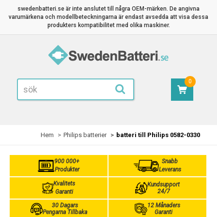
swedenbatteri.se är inte anslutet till några OEM-märken. De angivna
varumärkena och modellbeteckningarna är endast avsedda att visa dessa
produkters kompatibilitet med olika maskiner.
0
Hem
Philips batterier
batteri till Philips 0582-0330
900 000+
Snabb
Produkter
Leverans
Kvalitets
Kundsupport
24/7
Garanti
30 Dagars
12 Månaders
Pengarna Tillbaka
Garanti