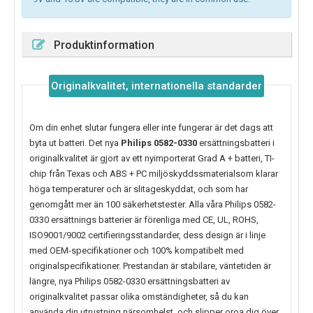
Produktinformation
Originalkvalitet, internationella standarder
Om din enhet slutar fungera eller inte fungerar är det dags att
byta ut batteri. Det nya
Philips 0582-0330
ersättningsbatteri i
originalkvalitet är gjort av ett nyimporterat Grad A + batteri, TI-
chip från Texas och ABS + PC miljöskyddssmaterialsom klarar
höga temperaturer och är slitageskyddat, och som har
genomgått mer än 100 säkerhetstester. Alla våra Philips 0582-
0330 ersättnings batterier är förenliga med CE, UL, ROHS,
ISO9001/9002 certifieringsstandarder, dess design är i linje
med OEM-specifikationer och 100% kompatibelt med
originalspecifikationer. Prestandan är stabilare, väntetiden är
längre, nya
Philips 0582-0330
ersättningsbatteri av
originalkvalitet passar olika omständigheter, så du kan
använda din utrustning närsomhelst, och slipper oroa dig över