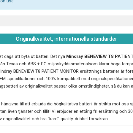
mon use.
Originalkvalitet, internationella standarder
et dags att byta ut batteri. Det nya
Mindray BENEVIEW T8 PATIEN
ip från Texas och ABS + PC miljöskyddssmaterialsom klarar höga temp
 Mindray BENEVIEW T8 PATIENT MONITOR ersättnings batterier är för
 OEM-specifikationer och 100% kompatibelt med originalspecifikationer.
gsbatteri av originalkvalitet passar olika omständigheter, så du kan
hängivna till att erbjuda dig högkalitativa batteri, är strikta mot oss sj
utan även tjänster och tillit! Vi erbjuder en ettårig fri ersättning och 
v originalkvalitet och bra "kärn"-quality, dubbel försäkran.