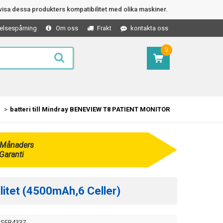
isa dessa produkters kompatibilitet med olika maskiner.
elsespårning
Om oss
Frakt
kontakta oss
0
batteri till Mindray BENEVIEW T8 PATIENT MONITOR
 Månaders
Garanti
litet (4500mAh,6 Celler)
SEB4337