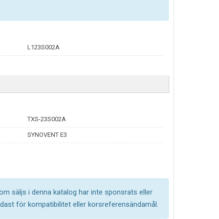
L123S002A
TXS-23S002A
SYNOVENT E3
om säljs i denna katalog har inte sponsrats eller
ast för kompatibilitet eller korsreferensändamål.