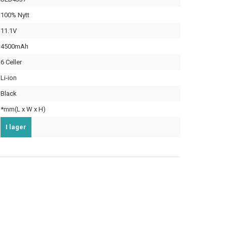
100% Nytt
11.1V
4500mAh
6 Celler
Li-ion
Black
*mm(L x W x H)
I lager