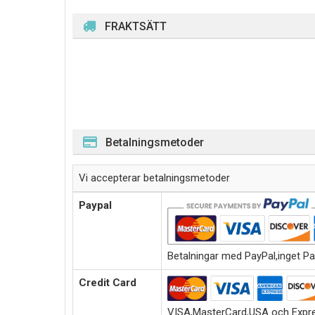
FRAKTSÄTT
Betalningsmetoder
Vi accepterar betalningsmetoder
Paypal
Betalningar med PayPal,inget Pa
Credit Card
VISA,MasterCard,USA och Expre