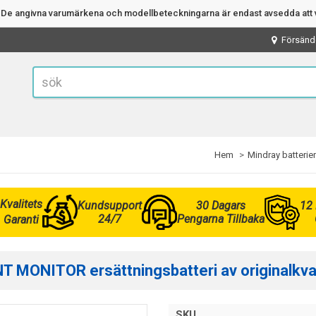
n. De angivna varumärkena och modellbeteckningarna är endast avsedda att v
Försänd
Hem
Mindray batterier
Kvalitets
Kundsupport
30 Dagars
12
24/7
Pengarna Tillbaka
Garanti
 MONITOR ersättningsbatteri av originalkva
SKU