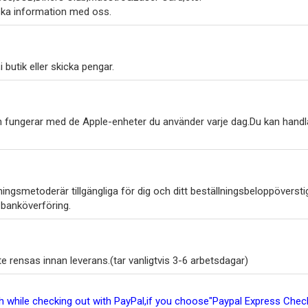
ska information med oss.
 butik eller skicka pengar.
h fungerar med de Apple-enheter du använder varje dag.Du kan handl
ngsmetoderär tillgängliga för dig och ditt beställningsbeloppöverstig
 banköverföring.
 rensas innan leverans.(tar vanligtvis 3-6 arbetsdagar)
ish while checking out with PayPal,if you choose"Paypal Express Ch