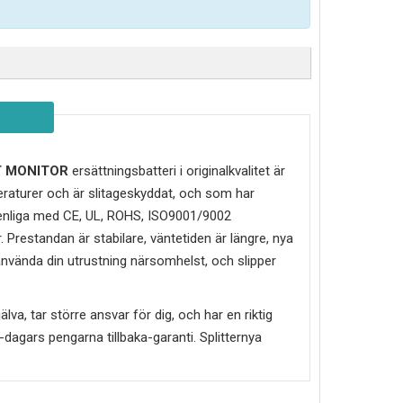
T MONITOR
ersättningsbatteri i originalkvalitet är
eraturer och är slitageskyddat, och som har
enliga med CE, UL, ROHS, ISO9001/9002
 Prestandan är stabilare, väntetiden är längre, nya
 använda din utrustning närsomhelst, och slipper
älva, tar större ansvar för dig, och har en riktig
30-dagars pengarna tillbaka-garanti. Splitternya