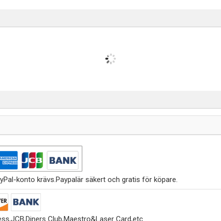
yPal-konto krävs.Paypalär säkert och gratis för köpare.
ss,JCB,Diners Club,Maestro&Laser Card,etc.