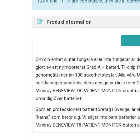
10.8V and 11.1V are compatible, they are in com
Produktinformation
Om din enhet slutar fungera eller inte fungerar är d
gjort av ett nyimporterat Grad A + batteri, TI-ch
genomgått mer än 100 säkerhetstester. Alla våra
certifieringsstandarder, dess design är i linje med
Mindray BENEVIEW T8 PATIENT MONITOR
ersättnin
oroa dig över batteriet!
Som en professionellt batteriföretag i Sverige, är vi 
"kärna" som berör dig. Vi säljer inte bara batterier, 
Mindray BENEVIEW T8 PATIENT MONITOR
batteri a