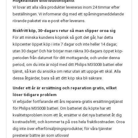
Högkvalitativ distributionstjänst
Vi lovar att alla våra produkter levereras inom 24 timmar efter
beställningen. Vi informerar dig med ett spårningsmeddelande
rörande paketet via e-post efter leverans.
Riskfritt köp, 30-dagars retur så man slipper oroa sig
För att minska kundens köprisk så gott det går, har detta
köpcenter öppet köp i inte 7 dagar och inte heller 14 dagar,
utan 30 dagar! Och här börjar man räkna 30-dagars öppet köp-
perioden från datumet för ditt mottagande, och under denna
period, om du inte är nöjd med ditt
Philips M3500B
batteri eller
tjänst, så kan du ansöka om retur utan att uppge ett skäl. Alla
dessa åtgärder, bara så att ditt köp ska bli säkrare.
Under ett år är ersättning och reparation gratis, vilket
löser tidigare problem
Vi erbjuder fortfarande ett års reparera-gratis ersättningstjänst
för
Philips M3500B
batteri. Om batteriet du köpte har ett
kvalitetsproblem inom ett år, ersätter vi det nya batteriet åt dig
kostnadsfritt, och kommer ta på oss hela fraktkostnaden. Oroa
dig inte över efterförsäljningsprodukter, för våra tjänster
presterar bättre än som utlovas!