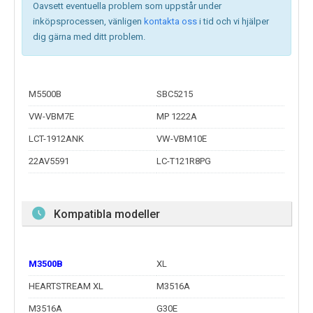
Oavsett eventuella problem som uppstår under
inköpsprocessen, vänligen
kontakta oss
i tid och vi hjälper
dig gärna med ditt problem.
M5500B
SBC5215
VW-VBM7E
MP 1222A
LCT-1912ANK
VW-VBM10E
22AV5591
LC-T121R8PG
Kompatibla modeller
M3500B
XL
HEARTSTREAM XL
M3516A
M3516A
G30E