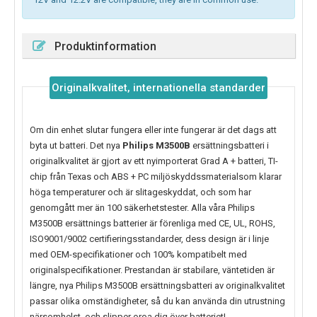
Produktinformation
Originalkvalitet, internationella standarder
Om din enhet slutar fungera eller inte fungerar är det dags att
byta ut batteri. Det nya
Philips M3500B
ersättningsbatteri i
originalkvalitet är gjort av ett nyimporterat Grad A + batteri, TI-
chip från Texas och ABS + PC miljöskyddssmaterialsom klarar
höga temperaturer och är slitageskyddat, och som har
genomgått mer än 100 säkerhetstester. Alla våra Philips
M3500B ersättnings batterier är förenliga med CE, UL, ROHS,
ISO9001/9002 certifieringsstandarder, dess design är i linje
med OEM-specifikationer och 100% kompatibelt med
originalspecifikationer. Prestandan är stabilare, väntetiden är
längre, nya
Philips M3500B
ersättningsbatteri av originalkvalitet
passar olika omständigheter, så du kan använda din utrustning
närsomhelst, och slipper oroa dig över batteriet!