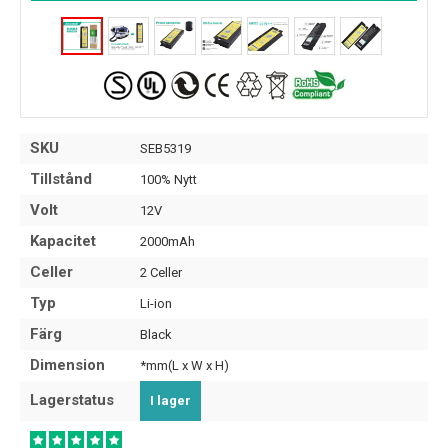
SKU
SEB5319
Tillstånd
100% Nytt
Volt
12V
Kapacitet
2000mAh
Celler
2 Celler
Typ
Li-ion
Färg
Black
Dimension
*mm(L x W x H)
Lagerstatus
I lager