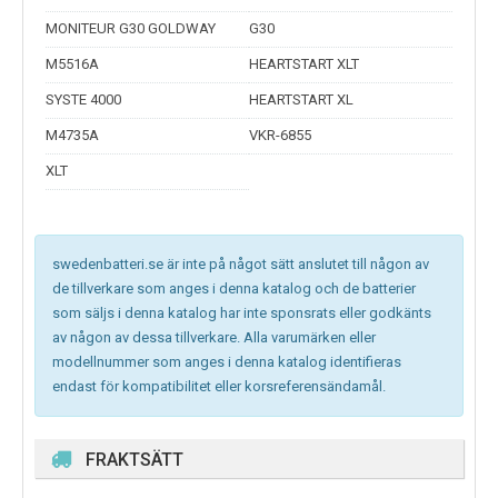
MONITEUR G30 GOLDWAY
G30
M5516A
HEARTSTART XLT
SYSTE 4000
HEARTSTART XL
M4735A
VKR-6855
XLT
swedenbatteri.se är inte på något sätt anslutet till någon av
de tillverkare som anges i denna katalog och de batterier
som säljs i denna katalog har inte sponsrats eller godkänts
av någon av dessa tillverkare. Alla varumärken eller
modellnummer som anges i denna katalog identifieras
endast för kompatibilitet eller korsreferensändamål.
FRAKTSÄTT