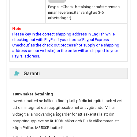
Paypal eCheck-betalningar måste rensas
innan leverans.(tar vanligtvis 3-6
arbetsdagar)
Note:
Please key in the correct shipping address in English while
checking out with PayPal,if you choose"Paypal Express
Checkout"as the check out process(not supply one shipping
address on our website),or the order will be shipped to your
PayPal address.
Garanti
100% säker betalning
swedenbatteri.se håller ständig koll på din integritet, och vi vet
att din integritet och uppgiftssäkerhet är avgörande. Vi har
vidtagit alla nödvändiga åtgärder för att säkerställa att din
shoppingupplevelse är 100% säker och Du är välkommen att
köpa
Philips M3500B
batteri!