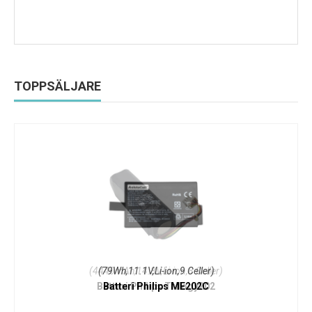
TOPPSÄLJARE
(79Wh,11.1V,Li-ion,9 Celler)
Batteri Philips ME202C