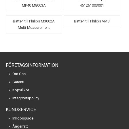
MP40 M8003A
451261003001
Batteri till Philips M3002A
Batteri till Philips VM8
Multi-Measurement
FÖRETAGSINFORMATION
Om Oss
Garanti
Köpvillkor
Integritetspolicy
KUNDSERVICE
Inköpsguide
Ångerrätt