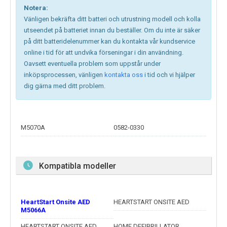
Notera:
Vänligen bekräfta ditt batteri och utrustning modell och kolla
utseendet på batteriet innan du beställer. Om du inte är säker
på ditt batteridelenummer kan du kontakta vår kundservice
online i tid för att undvika förseningar i din användning.
Oavsett eventuella problem som uppstår under
inköpsprocessen, vänligen
kontakta oss
i tid och vi hjälper
dig gärna med ditt problem.
M5070A
0582-0330
Kompatibla modeller
HeartStart Onsite AED
HEARTSTART ONSITE AED
M5066A
HEARTSTART ONSITE AED
HOME DEFIBRILLATOR