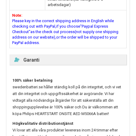
arbetsdagar)
Note:
Please key in the correct shipping address in English while
checking out with PayPal,if you choose"Paypal Express
Checkout"as the check out process(not supply one shipping
address on our website),or the order will be shipped to your
PayPal address.
Garanti
100% säker betalning
swedenbatteri.se håller ständig koll på din integritet, och vi vet
att din integritet och uppgiftssäkerhet är avgörande. Vi har
vidtagit alla nödvändiga åtgärder för att säkerställa att din
shoppingupplevelse är 100% säker och Du är välkommen att
köpa
Philips HEARTSTART ONSITE AED M5066A
batteri!
Högkvalitativ distributionstjänst
Vi lovar att alla våra produkter levereras inom 24 timmar efter