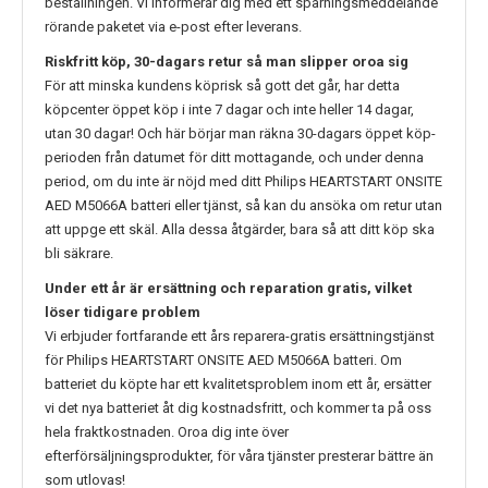
beställningen. Vi informerar dig med ett spårningsmeddelande
rörande paketet via e-post efter leverans.
Riskfritt köp, 30-dagars retur så man slipper oroa sig
För att minska kundens köprisk så gott det går, har detta
köpcenter öppet köp i inte 7 dagar och inte heller 14 dagar,
utan 30 dagar! Och här börjar man räkna 30-dagars öppet köp-
perioden från datumet för ditt mottagande, och under denna
period, om du inte är nöjd med ditt
Philips HEARTSTART ONSITE
AED M5066A
batteri eller tjänst, så kan du ansöka om retur utan
att uppge ett skäl. Alla dessa åtgärder, bara så att ditt köp ska
bli säkrare.
Under ett år är ersättning och reparation gratis, vilket
löser tidigare problem
Vi erbjuder fortfarande ett års reparera-gratis ersättningstjänst
för
Philips HEARTSTART ONSITE AED M5066A
batteri. Om
batteriet du köpte har ett kvalitetsproblem inom ett år, ersätter
vi det nya batteriet åt dig kostnadsfritt, och kommer ta på oss
hela fraktkostnaden. Oroa dig inte över
efterförsäljningsprodukter, för våra tjänster presterar bättre än
som utlovas!