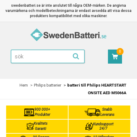
swedenbatteri.se är inte anslutet till några OEM-märken. De angivna
varumärkena och modellbeteckningarna är endast avsedda att visa dessa
produkters kompatibilitet med olika maskiner.
0
Hem
Philips batterier
batteri till Philips HEARTSTART
ONSITE AED M5066A
900 000+
Snabb
Produkter
Leverans
Kvalitets
Kundsupport
24/7
Garanti