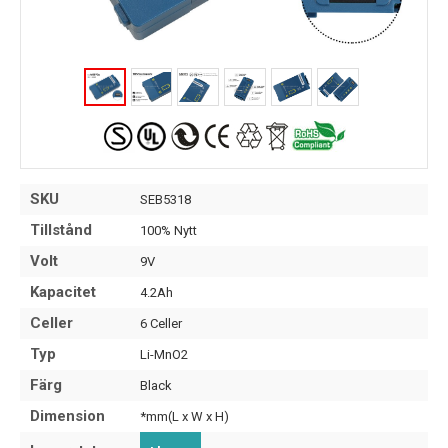
SKU
SEB5318
Tillstånd
100% Nytt
Volt
9V
Kapacitet
4.2Ah
Celler
6 Celler
Typ
Li-MnO2
Färg
Black
Dimension
*mm(L x W x H)