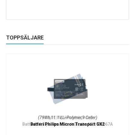
TOPPSÄLJARE
(79Wh,11.1V,Li-Polymer,9 Celler)
Batteri Philips Micron Transport GX2