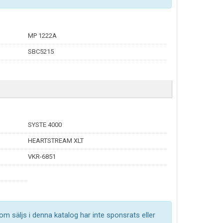
MP 1222A
SBC5215
SYSTE 4000
HEARTSTREAM XLT
VKR-6851
om säljs i denna katalog har inte sponsrats eller