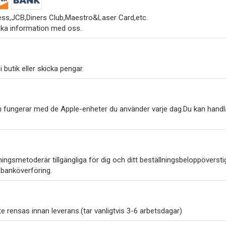
ss,JCB,Diners Club,Maestro&Laser Card,etc.
ska information med oss.
 butik eller skicka pengar.
h fungerar med de Apple-enheter du använder varje dag.Du kan handl
ngsmetoderär tillgängliga för dig och ditt beställningsbeloppöverstig
 banköverföring.
 rensas innan leverans.(tar vanligtvis 3-6 arbetsdagar)