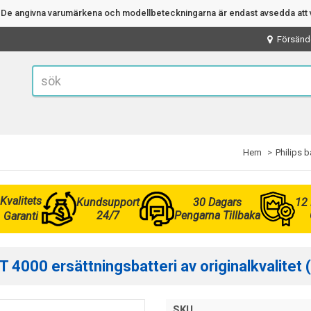
n. De angivna varumärkena och modellbeteckningarna är endast avsedda att v
Försänd
Hem
Philips b
Kvalitets
Kundsupport
30 Dagars
12
24/7
Pengarna Tillbaka
Garanti
4000 ersättningsbatteri av originalkvalitet
SKU