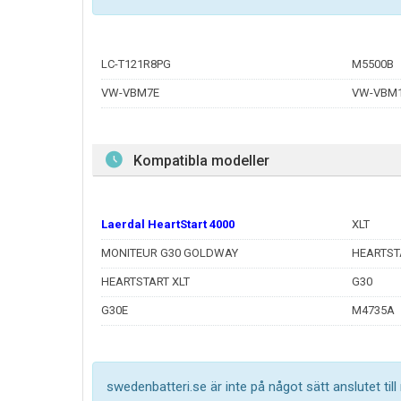
LC-T121R8PG
M5500B
VW-VBM7E
VW-VBM
Kompatibla modeller
Laerdal HeartStart 4000
XLT
MONITEUR G30 GOLDWAY
HEARTST
HEARTSTART XLT
G30
G30E
M4735A
swedenbatteri.se är inte på något sätt anslutet til