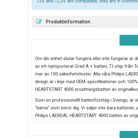
12V and 12.2V are compatible, they are in commo
Produktinformation
Om din enhet slutar fungera eller inte fungerar är d
av ett nyimporterat Grad A + batteri, TI-chip frå
mer än 100 säkerhetstester. Alla våra Philips LAE
design är i linje med OEM-specifikationer och 100% 
HEARTSTART 4000
ersättningsbatteri av originalkv
Som en professionellt batteriföretag i Sverige, är vi 
"kärna" som berör dig. Vi säljer inte bara batterier, 
Philips LAERDAL HEARTSTART 4000
batteri av orig