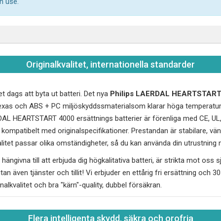
n use.
Originalkvalitet, internationella standarder
et dags att byta ut batteri. Det nya
Philips LAERDAL HEARTSTART
n Texas och ABS + PC miljöskyddssmaterialsom klarar höga temperatu
RDAL HEARTSTART 4000 ersättnings batterier är förenliga med CE, UL
kompatibelt med originalspecifikationer. Prestandan är stabilare, vän
alitet passar olika omständigheter, så du kan använda din utrustning 
hängivna till att erbjuda dig högkalitativa batteri, är strikta mot oss sj
utan även tjänster och tillit! Vi erbjuder en ettårig fri ersättning och 
inalkvalitet och bra "kärn"-quality, dubbel försäkran.
Flera intelligenta skydd, säkra och orofria