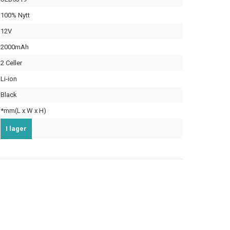
100% Nytt
12V
2000mAh
2 Celler
Li-ion
Black
*mm(L x W x H)
I lager