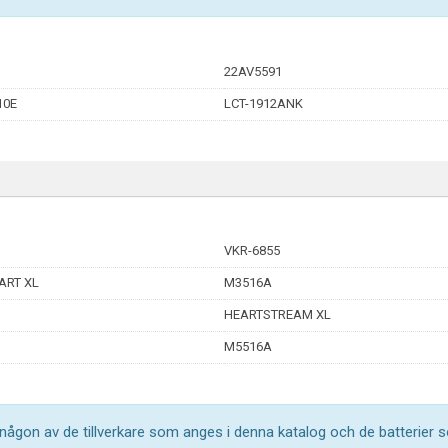
22AV5591
10E
LCT-1912ANK
VKR-6855
ART XL
M3516A
HEARTSTREAM XL
M5516A
l någon av de tillverkare som anges i denna katalog och de batterier s