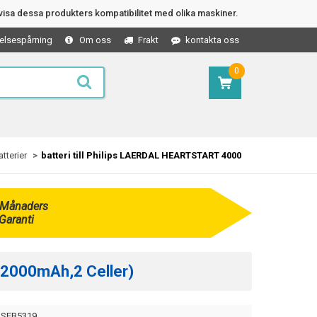
isa dessa produkters kompatibilitet med olika maskiner.
elsespårning
Om oss
Frakt
kontakta oss
0
atterier
batteri till Philips LAERDAL HEARTSTART 4000
 Månaders
Garanti
 (2000mAh,2 Celler)
SEB5319