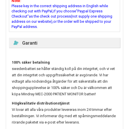
Note:
Please key in the correct shipping address in English while
checking out with PayPal,if you choose"Paypal Express
Checkout"as the check out process(not supply one shipping
address on our website),or the order will be shipped to your
PayPal address.
Garanti
100% säker betalning
swedenbatteri.se håller ständig koll på din integritet, och vi vet
att din integritet och uppgiftssäkerhet är avgörande. Vi har
vidtagit alla nödvändiga åtgärder för att säkerställa att din
shoppingupplevelse är 100% säker och Du är välkommen att
köpa
Mindray MEC-2000 PATIENT MONITOR
batteri!
Högkvalitativ distributionstjänst
Vi lovar att alla våra produkter levereras inom 24 timmar efter
beställningen. Vi informerar dig med ett spårningsmeddelande
rörande paketet via e-post efter leverans.