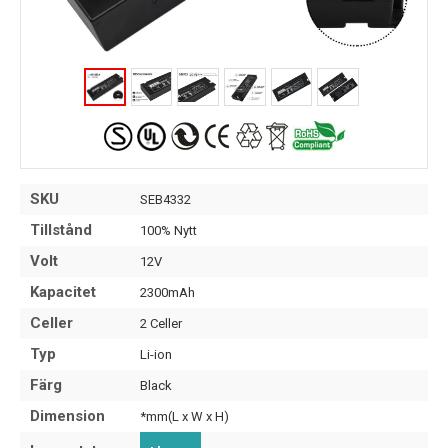
SKU
SEB4332
Tillstånd
100% Nytt
Volt
12V
Kapacitet
2300mAh
Celler
2 Celler
Typ
Li-ion
Färg
Black
Dimension
*mm(L x W x H)