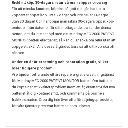
Riskfritt köp, 30-dagars retur så man slipper oroa sig
För att minska kundens köprisk så gott det går, har detta
köpcenter öppet köp i inte 7 dagar och inte heller 14 dagar,
utan 30 dagar! Och här börjar man räkna 30-dagars öppet köp-
perioden från datumet för ditt mottagande, och under denna
period, om du inte är nöjd med ditt
Mindray MEC-2000 PATIENT
MONITOR
batteri eller tjänst, så kan du ansöka om retur utan att
uppge ett skäl. Alla dessa åtgärder, bara så att ditt köp ska bli
säkrare.
Under ett år är ersättning och reparation gratis, vilket
löser tidigare problem
Vi erbjuder fortfarande ett års reparera-gratis ersättningstjänst
för
Mindray MEC-2000 PATIENT MONITOR
batteri. Om batteriet
du köpte har ett kvalitetsproblem inom ett år, ersätter vi det nya
batteriet åt dig kostnadsfritt, och kommer ta på oss hela
fraktkostnaden. Oroa dig inte över efterförsäljningsprodukter,
för våra tjänster presterar bättre än som utlovas!