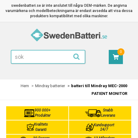
swedenbatteri.se är inte anslutet till några OEM-märken. De angivna
varumärkena och modellbeteckningarna är endast avsedda att visa dessa
produkters kompatibilitet med olika maskiner.
0
Hem
Mindray batterier
batteri till Mindray MEC-2000
PATIENT MONITOR
900 000+
Snabb
Produkter
Leverans
Kvalitets
Kundsupport
24/7
Garanti