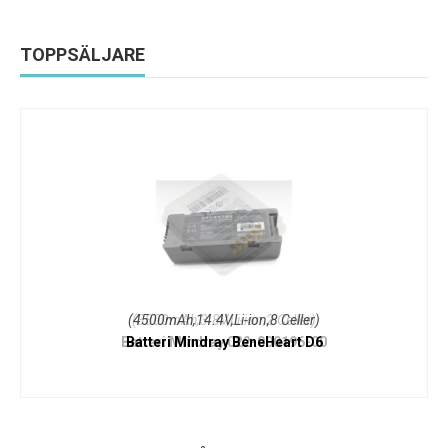
TOPPSÄLJARE
(4500mAh,14.4V,Li-ion,8 Celler)
Batteri Mindray BeneHeart D6