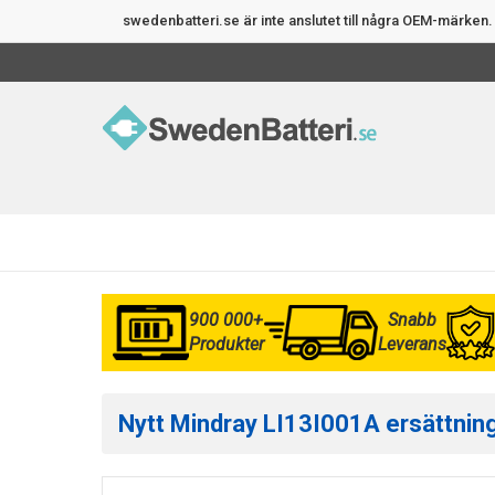
swedenbatteri.se är inte anslutet till några OEM-märke
900 000+
Snabb
Produkter
Leverans
Nytt Mindray LI13I001A ersättning