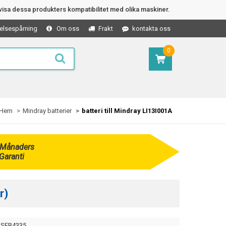
isa dessa produkters kompatibilitet med olika maskiner.
elsespårning
Om oss
Frakt
kontakta oss
0
Hem
Mindray batterier
batteri till Mindray LI13I001A
 Månaders
Garanti
r)
SEB4335