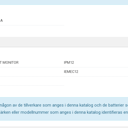
1A
ET MONITOR
IPM12
IEMEC12
l någon av de tillverkare som anges i denna katalog och de batterier s
märken eller modellnummer som anges i denna katalog identifieras end