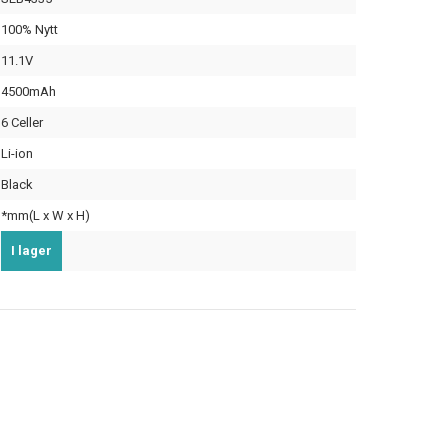
100% Nytt
11.1V
4500mAh
6 Celler
Li-ion
Black
*mm(L x W x H)
I lager