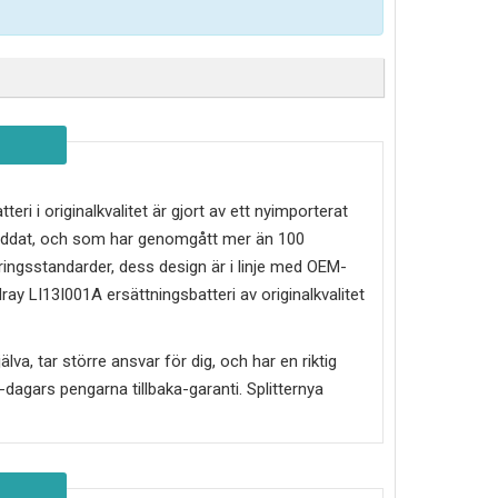
teri i originalkvalitet är gjort av ett nyimporterat
kyddat, och som har genomgått mer än 100
ringsstandarder, dess design är i linje med OEM-
ray LI13I001A
ersättningsbatteri av originalkvalitet
älva, tar större ansvar för dig, och har en riktig
30-dagars pengarna tillbaka-garanti. Splitternya