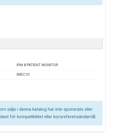
IPM 8 PATIENT MONITOR
IMEC10
om säljs i denna katalog har inte sponsrats eller
ast för kompatibilitet eller korsreferensändamål.