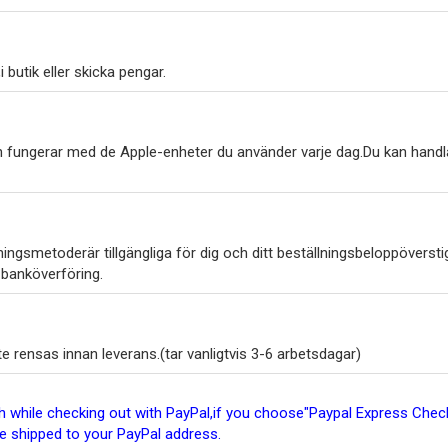
 butik eller skicka pengar.
h fungerar med de Apple-enheter du använder varje dag.Du kan handl
ngsmetoderär tillgängliga för dig och ditt beställningsbeloppöverstig
 banköverföring.
 rensas innan leverans.(tar vanligtvis 3-6 arbetsdagar)
ish while checking out with PayPal,if you choose"Paypal Express Ch
be shipped to your PayPal address.