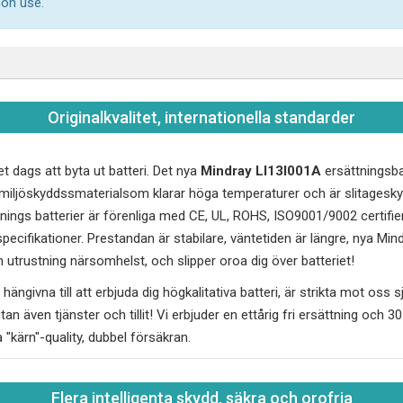
mon use.
Originalkvalitet, internationella standarder
et dags att byta ut batteri. Det nya
Mindray LI13I001A
ersättningsbat
C miljöskyddssmaterialsom klarar höga temperaturer och är slitages
tnings batterier är förenliga med CE, UL, ROHS, ISO9001/9002 certifie
ecifikationer. Prestandan är stabilare, väntetiden är längre, nya
Mind
 utrustning närsomhelst, och slipper oroa dig över batteriet!
hängivna till att erbjuda dig högkalitativa batteri, är strikta mot oss sj
utan även tjänster och tillit! Vi erbjuder en ettårig fri ersättning och 
a "kärn"-quality, dubbel försäkran.
Flera intelligenta skydd, säkra och orofria