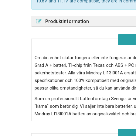
10.8V and 11.1V are compatible, they are in com
Produktinformation
Om din enhet slutar fungera eller inte fungerar är d
Grad A + batteri, TI-chip från Texas och ABS + P
säkerhetstester. Alla våra Mindray LI13I001A ersät
specifikationer och 100% kompatibelt med originalsp
passar olika omständigheter, så du kan använda din
Som en professionellt batteriföretag i Sverige, är vi 
"kärna" som berör dig. Vi säljer inte bara batterier, 
Mindray LI13I001A
batteri av originalkvalitet och br