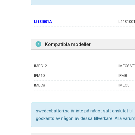
LI13I001A
L113100
Kompatibla modeller
IMEC12
IMEC8 V
IPM10
IPM8
IMEC8
IMEC5
swedenbatteri.se är inte på något sätt anslutet til
godkänts av någon av dessa tillverkare. Alla varu