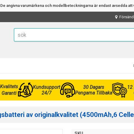
n. De angivna varumärkena och modellbeteckningarna är endast avsedda att v
Försänd
Kvalitets
Kundsupport
30 Dagars
12
24/7
Pengarna Tillbaka
Garanti
sbatteri av originalkvalitet (4500mAh,6 Celle
SKU