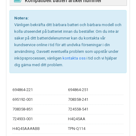
Kompatibelt batteri artikel nummer
Notera:
Vänligen bekräfta ditt bärbara batteri och bärbara modell och
kolla utseendet på batteriet innan du beställer. Om du inte är
säker på ditt batteridelenummer kan du kontakta vår
kundservice online i tid för att undvika förseningar i din
användning. Oavsett eventuella problem som uppstår under
inköpsprocessen, vänligen
kontakta oss
i tid och vi hjälper
dig gärna med ditt problem.
694864-221
694864-251
695192-001
708358-241
708358-851
724558-541
724933-001
H4Q45AA
H4Q45AA#ABB
TPN-Q114