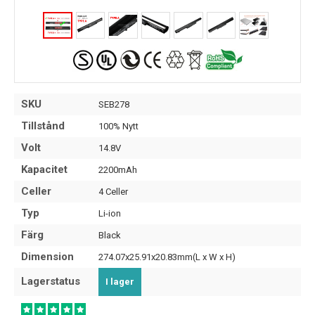
SKU
SEB278
Tillstånd
100% Nytt
Volt
14.8V
Kapacitet
2200mAh
Celler
4 Celler
Typ
Li-ion
Färg
Black
Dimension
274.07x25.91x20.83mm(L x W x H)
Lagerstatus
I lager