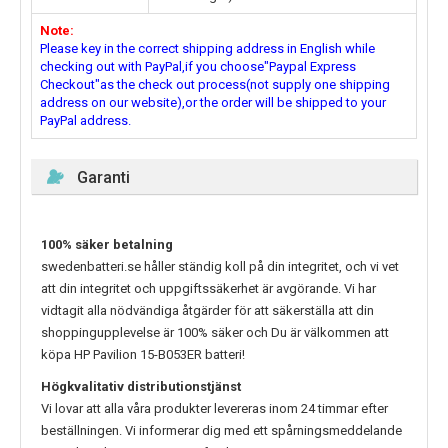
Note:
Please key in the correct shipping address in English while
checking out with PayPal,if you choose"Paypal Express
Checkout"as the check out process(not supply one shipping
address on our website),or the order will be shipped to your
PayPal address.
Garanti
100% säker betalning
swedenbatteri.se håller ständig koll på din integritet, och vi vet
att din integritet och uppgiftssäkerhet är avgörande. Vi har
vidtagit alla nödvändiga åtgärder för att säkerställa att din
shoppingupplevelse är 100% säker och Du är välkommen att
köpa
HP Pavilion 15-B053ER
batteri!
Högkvalitativ distributionstjänst
Vi lovar att alla våra produkter levereras inom 24 timmar efter
beställningen. Vi informerar dig med ett spårningsmeddelande