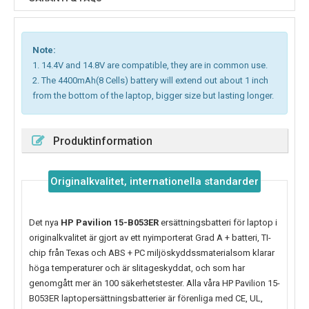
Note:
1. 14.4V and 14.8V are compatible, they are in common use.
2. The 4400mAh(8 Cells) battery will extend out about 1 inch
from the bottom of the laptop, bigger size but lasting longer.
Produktinformation
Originalkvalitet, internationella standarder
Det nya
HP Pavilion 15-B053ER
ersättningsbatteri för laptop i
originalkvalitet är gjort av ett nyimporterat Grad A + batteri, TI-
chip från Texas och ABS + PC miljöskyddssmaterialsom klarar
höga temperaturer och är slitageskyddat, och som har
genomgått mer än 100 säkerhetstester. Alla våra HP Pavilion 15-
B053ER laptopersättningsbatterier är förenliga med CE, UL,