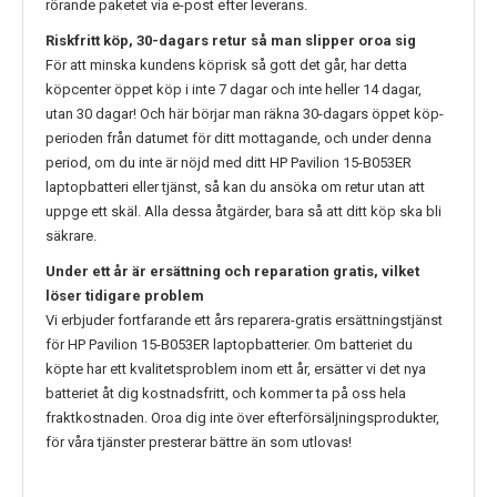
rörande paketet via e-post efter leverans.
Riskfritt köp, 30-dagars retur så man slipper oroa sig
För att minska kundens köprisk så gott det går, har detta
köpcenter öppet köp i inte 7 dagar och inte heller 14 dagar,
utan 30 dagar! Och här börjar man räkna 30-dagars öppet köp-
perioden från datumet för ditt mottagande, och under denna
period, om du inte är nöjd med ditt
HP Pavilion 15-B053ER
laptopbatteri eller tjänst, så kan du ansöka om retur utan att
uppge ett skäl. Alla dessa åtgärder, bara så att ditt köp ska bli
säkrare.
Under ett år är ersättning och reparation gratis, vilket
löser tidigare problem
Vi erbjuder fortfarande ett års reparera-gratis ersättningstjänst
för
HP Pavilion 15-B053ER
laptopbatterier. Om batteriet du
köpte har ett kvalitetsproblem inom ett år, ersätter vi det nya
batteriet åt dig kostnadsfritt, och kommer ta på oss hela
fraktkostnaden. Oroa dig inte över efterförsäljningsprodukter,
för våra tjänster presterar bättre än som utlovas!