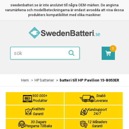
swedenbatteri.se är inte anslutet till några OEM-märken. De angivna
varumärkena och modellbeteckningarna är endast avsedda att visa dessa
produkters kompatibilitet med olika maskiner.
0
Hem
HP batterier
batteri till HP Pavilion 15-B053ER
900 000+
Snabb
Produkter
Leverans
Kvalitets
Kundsupport
24/7
Garanti
30 Dagars
12 Månaders
Pengarna Tillbaka
Garanti