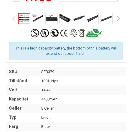
This is a high capacity battery, the bottom of this battery will
extend out about 1 inch.
SKU
SEB379
Tillstånd
100% Nytt
Volt
14.4V
Kapacitet
4400mAh
Celler
8 Celler
Typ
Li-ion
Färg
Black