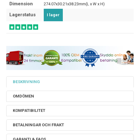
Dimension
274.07x30.21x38.23mm(L x W x H)
Lagerstatus
I lager
BESKRIVNING
OMDÖMEN
KOMPATIBILITET
BETALNINGAR OCH FRAKT
GARANTI & FAQS