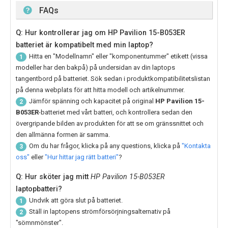
FAQs
Q: Hur kontrollerar jag om HP Pavilion 15-B053ER
batteriet är kompatibelt med min laptop?
Hitta en "Modellnamn" eller "komponentummer" etikett (vissa
1
modeller har den bakpå) på undersidan av din laptops
tangentbord på batteriet. Sök sedan i produktkompatibilitetslistan
på denna webplats för att hitta modell och artikelnummer.
Jämför spänning och kapacitet på original
HP Pavilion 15-
2
B053ER
-batteriet med vårt batteri, och kontrollera sedan den
övergripande bilden av produkten för att se om gränssnittet och
den allmänna formen är samma.
Om du har frågor, klicka på any questions, klicka på
"Kontakta
3
oss"
eller
"Hur hittar jag rätt batteri"
?
Q: Hur sköter jag mitt
HP Pavilion 15-B053ER
laptopbatteri?
Undvik att göra slut på batteriet.
1
Ställ in laptopens strömförsörjningsalternativ på
2
"sömnmönster".