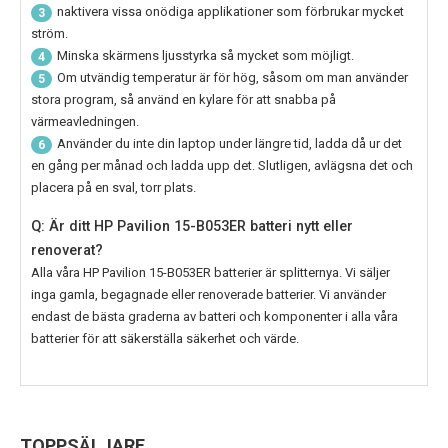
naktivera vissa onödiga applikationer som förbrukar mycket
3
ström.
Minska skärmens ljusstyrka så mycket som möjligt.
4
Om utvändig temperatur är för hög, såsom om man använder
5
stora program, så använd en kylare för att snabba på
värmeavledningen.
Använder du inte din laptop under längre tid, ladda då ur det
6
en gång per månad och ladda upp det. Slutligen, avlägsna det och
placera på en sval, torr plats.
Q: Är ditt HP Pavilion 15-B053ER batteri nytt eller
renoverat?
Alla våra
HP Pavilion 15-B053ER
batterier är splitternya. Vi säljer
inga gamla, begagnade eller renoverade batterier. Vi använder
endast de bästa graderna av batteri och komponenter i alla våra
batterier för att säkerställa säkerhet och värde.
TOPPSÄLJARE