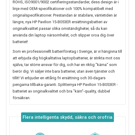
ROHS, ISO9001/9002 certifieringsstandarder, dess design är i
linje med OEM-specifikationer och 100% kompatibelt med
originalspecifikationer. Prestandan är stabilare, väntetiden är
längre, nya
HP Pavilion 15-B053ER
ersättningsbatteri av
originalkvalitet passar olika omständigheter, så du kan
använda din laptop närsomhelst, och slipper oroa dig över
batteriet!
Som en professionellt batteriföretag i Sverige, är vi hängivna till
att erbjuda dig högkalitativa laptopbatterier, är strikta mot oss
själva, tar större ansvar för dig, och har en riktig "kärna" som
berör dig. Vi säljer inte bara batterier, utan även tjänster och
tillit! Vi erbjuder en ettårig fri ersättning och 30-dagars
pengarna tillbaka-garanti. Splitternya
HP Pavilion 15-B053ER
-
batteriet av originalkvalitet och bra "kärn"-quality, dubbel
försäkran.
Flera intelligenta skydd, säkra och orofria