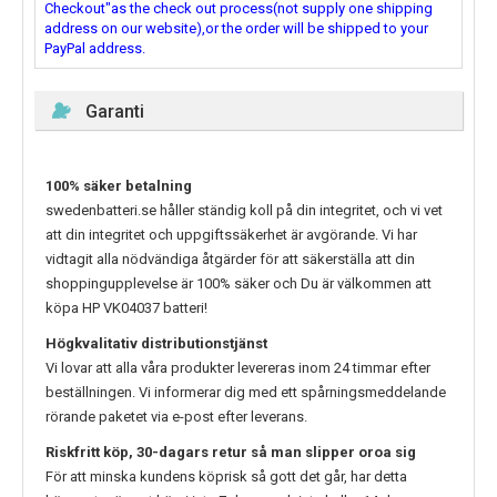
Checkout"as the check out process(not supply one shipping
address on our website),or the order will be shipped to your
PayPal address.
Garanti
100% säker betalning
swedenbatteri.se håller ständig koll på din integritet, och vi vet
att din integritet och uppgiftssäkerhet är avgörande. Vi har
vidtagit alla nödvändiga åtgärder för att säkerställa att din
shoppingupplevelse är 100% säker och Du är välkommen att
köpa
HP VK04037
batteri!
Högkvalitativ distributionstjänst
Vi lovar att alla våra produkter levereras inom 24 timmar efter
beställningen. Vi informerar dig med ett spårningsmeddelande
rörande paketet via e-post efter leverans.
Riskfritt köp, 30-dagars retur så man slipper oroa sig
För att minska kundens köprisk så gott det går, har detta