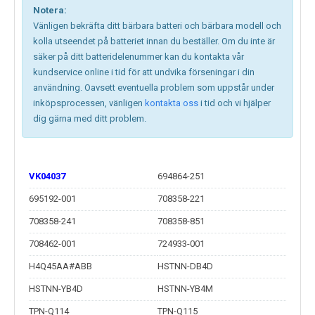
Notera:
Vänligen bekräfta ditt bärbara batteri och bärbara modell och
kolla utseendet på batteriet innan du beställer. Om du inte är
säker på ditt batteridelenummer kan du kontakta vår
kundservice online i tid för att undvika förseningar i din
användning. Oavsett eventuella problem som uppstår under
inköpsprocessen, vänligen
kontakta oss
i tid och vi hjälper
dig gärna med ditt problem.
VK04037
694864-251
695192-001
708358-221
708358-241
708358-851
708462-001
724933-001
H4Q45AA#ABB
HSTNN-DB4D
HSTNN-YB4D
HSTNN-YB4M
TPN-Q114
TPN-Q115