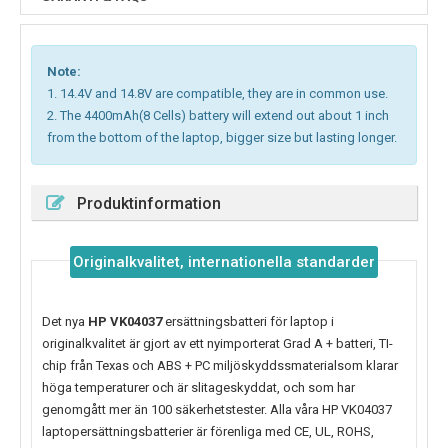
Note:
1. 14.4V and 14.8V are compatible, they are in common use.
2. The 4400mAh(8 Cells) battery will extend out about 1 inch
from the bottom of the laptop, bigger size but lasting longer.
Produktinformation
Originalkvalitet, internationella standarder
Det nya
HP VK04037
ersättningsbatteri för laptop i
originalkvalitet är gjort av ett nyimporterat Grad A + batteri, TI-
chip från Texas och ABS + PC miljöskyddssmaterialsom klarar
höga temperaturer och är slitageskyddat, och som har
genomgått mer än 100 säkerhetstester. Alla våra HP VK04037
laptopersättningsbatterier är förenliga med CE, UL, ROHS,