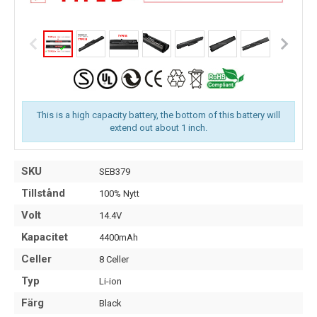
This is a high capacity battery, the bottom of this battery will
extend out about 1 inch.
SKU
SEB379
Tillstånd
100% Nytt
Volt
14.4V
Kapacitet
4400mAh
Celler
8 Celler
Typ
Li-ion
Färg
Black