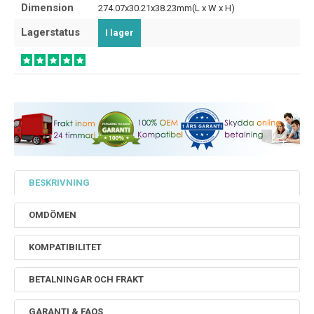
Dimension
274.07x30.21x38.23mm(L x W x H)
Lagerstatus
I lager
BESKRIVNING
OMDÖMEN
KOMPATIBILITET
BETALNINGAR OCH FRAKT
GARANTI & FAQS