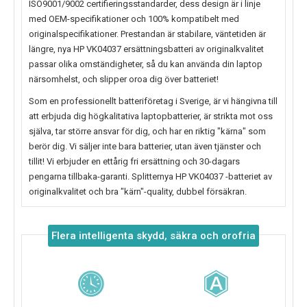
ISO9001/9002 certifieringsstandarder, dess design är i linje
med OEM-specifikationer och 100% kompatibelt med
originalspecifikationer. Prestandan är stabilare, väntetiden är
längre, nya
HP VK04037
ersättningsbatteri av originalkvalitet
passar olika omständigheter, så du kan använda din laptop
närsomhelst, och slipper oroa dig över batteriet!
Som en professionellt batteriföretag i Sverige, är vi hängivna till
att erbjuda dig högkalitativa laptopbatterier, är strikta mot oss
själva, tar större ansvar för dig, och har en riktig "kärna" som
berör dig. Vi säljer inte bara batterier, utan även tjänster och
tillit! Vi erbjuder en ettårig fri ersättning och 30-dagars
pengarna tillbaka-garanti. Splitternya
HP VK04037
-batteriet av
originalkvalitet och bra "kärn"-quality, dubbel försäkran.
Flera intelligenta skydd, säkra och orofria