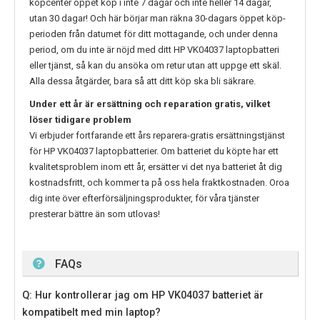
köpcenter öppet köp i inte 7 dagar och inte heller 14 dagar,
utan 30 dagar! Och här börjar man räkna 30-dagars öppet köp-
perioden från datumet för ditt mottagande, och under denna
period, om du inte är nöjd med ditt
HP VK04037
laptopbatteri
eller tjänst, så kan du ansöka om retur utan att uppge ett skäl.
Alla dessa åtgärder, bara så att ditt köp ska bli säkrare.
Under ett år är ersättning och reparation gratis, vilket
löser tidigare problem
Vi erbjuder fortfarande ett års reparera-gratis ersättningstjänst
för
HP VK04037
laptopbatterier. Om batteriet du köpte har ett
kvalitetsproblem inom ett år, ersätter vi det nya batteriet åt dig
kostnadsfritt, och kommer ta på oss hela fraktkostnaden. Oroa
dig inte över efterförsäljningsprodukter, för våra tjänster
presterar bättre än som utlovas!
FAQs
Q: Hur kontrollerar jag om HP VK04037 batteriet är
kompatibelt med min laptop?