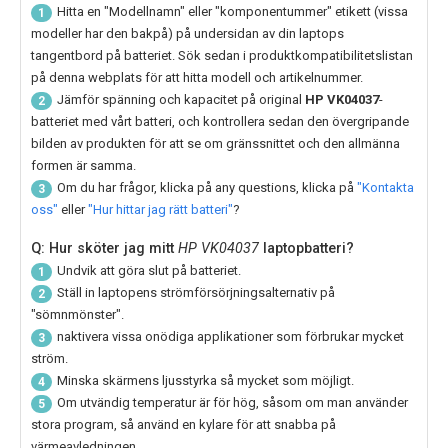
Hitta en "Modellnamn" eller "komponentummer" etikett (vissa
1
modeller har den bakpå) på undersidan av din laptops
tangentbord på batteriet. Sök sedan i produktkompatibilitetslistan
på denna webplats för att hitta modell och artikelnummer.
Jämför spänning och kapacitet på original
HP VK04037
-
2
batteriet med vårt batteri, och kontrollera sedan den övergripande
bilden av produkten för att se om gränssnittet och den allmänna
formen är samma.
Om du har frågor, klicka på any questions, klicka på
"Kontakta
3
oss"
eller
"Hur hittar jag rätt batteri"
?
Q: Hur sköter jag mitt
HP VK04037
laptopbatteri?
Undvik att göra slut på batteriet.
1
Ställ in laptopens strömförsörjningsalternativ på
2
"sömnmönster".
naktivera vissa onödiga applikationer som förbrukar mycket
3
ström.
Minska skärmens ljusstyrka så mycket som möjligt.
4
Om utvändig temperatur är för hög, såsom om man använder
5
stora program, så använd en kylare för att snabba på
värmeavledningen.