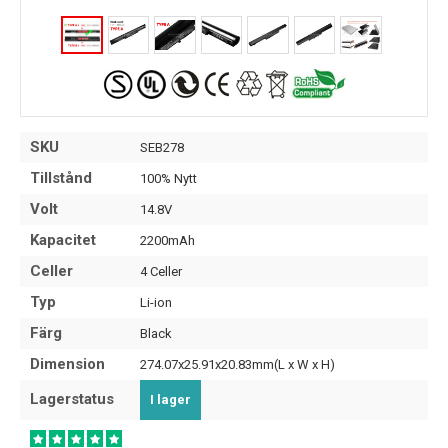
SKU
SEB278
Tillstånd
100% Nytt
Volt
14.8V
Kapacitet
2200mAh
Celler
4 Celler
Typ
Li-ion
Färg
Black
Dimension
274.07x25.91x20.83mm(L x W x H)
Lagerstatus
I lager