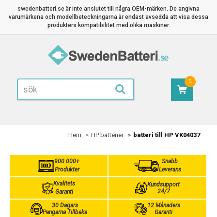
swedenbatteri.se är inte anslutet till några OEM-märken. De angivna
varumärkena och modellbeteckningarna är endast avsedda att visa dessa
produkters kompatibilitet med olika maskiner.
0
Hem
HP batterier
batteri till HP VK04037
900 000+
Snabb
Produkter
Leverans
Kvalitets
Kundsupport
24/7
Garanti
30 Dagars
12 Månaders
Pengarna Tillbaka
Garanti