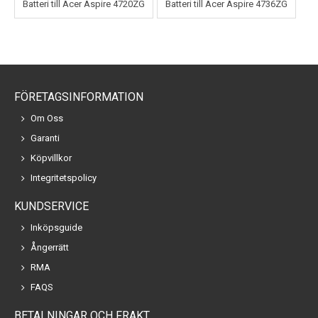
Batteri till Acer Aspire 4720ZG
Batteri till Acer Aspire 4736ZG
FÖRETAGSINFORMATION
Om Oss
Garanti
Köpvillkor
Integritetspolicy
KUNDSERVICE
Inköpsguide
Ångerrätt
RMA
FAQS
BETALNINGAR OCH FRAKT