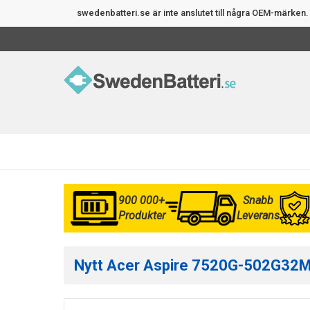
swedenbatteri.se är inte anslutet till några OEM-märke
900 000+
Snabb
Produkter
Leverans
Nytt Acer Aspire 7520G-502G32MI e