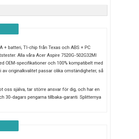
ad A + batteri, TI-chip från Texas och ABS + PC
stester. Alla våra Acer Aspire 7520G-502G32MI
e med OEM-specifikationer och 100% kompatibelt med
 av originalkvalitet passar olika omständigheter, så
mot oss själva, tar större ansvar för dig, och har en
g och 30-dagars pengarna tillbaka-garanti. Splitternya