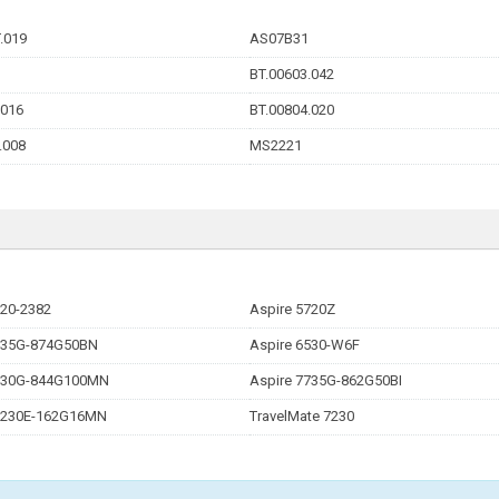
.019
AS07B31
BT.00603.042
.016
BT.00804.020
.008
MS2221
320-2382
Aspire 5720Z
935G-874G50BN
Aspire 6530-W6F
7730G-844G100MN
Aspire 7735G-862G50BI
7230E-162G16MN
TravelMate 7230