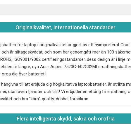
Originalkvalitet, internationella standarder
sbatteri för laptop i originalkvalitet är gjort av ett nyimporterat Gr
 och är slitageskyddat, och som har genomgått mer än 100 säkerhet
, ROHS, ISO9001/9002 certifieringsstandarder, dess design är i linj
tetiden är längre, nya
Acer Aspire 7520G-502G32MI
ersättningsbatteri
oroa dig över batteriet!
hängivna till att erbjuda dig högkalitativa laptopbatterier, är strikta 
erier, utan även tjänster och tillit! Vi erbjuder en ettårig fri ersättnin
kvalitet och bra "kärn"-quality, dubbel försäkran.
Flera intelligenta skydd, säkra och orofria