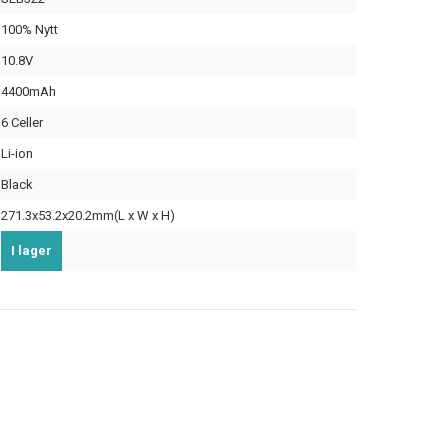
100% Nytt
10.8V
4400mAh
6 Celler
Li-ion
Black
271.3x53.2x20.2mm(L x W x H)
I lager