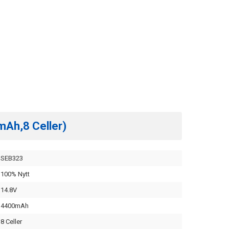
mAh,8 Celler)
SEB323
100% Nytt
14.8V
4400mAh
8 Celler