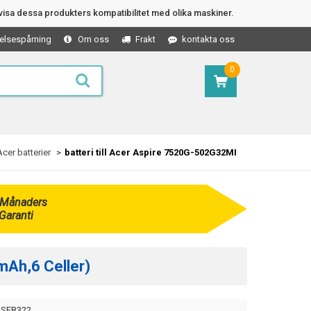
isa dessa produkters kompatibilitet med olika maskiner.
elsespårning
Om oss
Frakt
kontakta oss
0
Acer batterier
batteri till Acer Aspire 7520G-502G32MI
 Månaders
Garanti
mAh,6 Celler)
SEB322