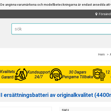
n. De angivna varumärkena och modellbeteckningarna är endast avsedda att v
Försänd
Hem
Kvalitets
Kundsupport
30 Dagars
12
24/7
Pengarna Tillbaka
Garanti
rsättningsbatteri av originalkvalitet (4400
SKU