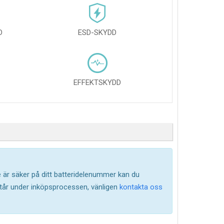
D
ESD-SKYDD
EFFEKTSKYDD
te är säker på ditt batteridelenummer kan du
står under inköpsprocessen, vänligen
kontakta oss