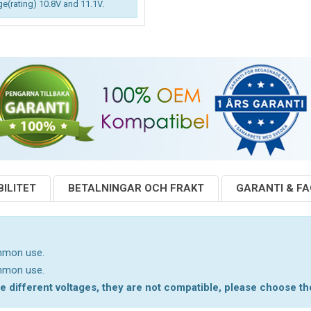
ge(rating) 10.8V and 11.1V.
ILITET
BETALNINGAR OCH FRAKT
GARANTI & F
ommon use.
ommon use.
 different voltages, they are not compatible, please choose the