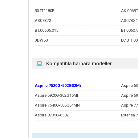
934T2180F
AK.006BT
AS07B72
AS07BX1
BT.00605.015
BT.00607
JDW50
LC.BTP00
Kompatibla bärbara modeller
Aspire 7520G-502G32Mi
Aspire 5
Aspire 5920G-302G16MI
Aspire 5
Aspire 7540G-506G64MN
Aspire 
Aspire 8735G-6502
Extensa 