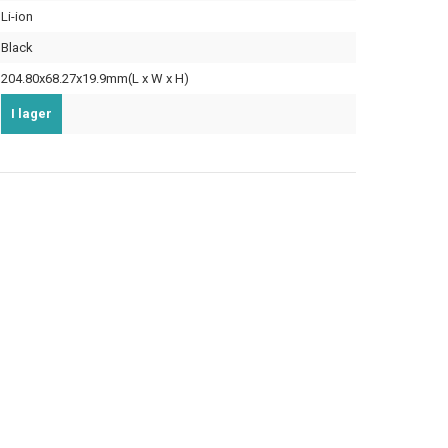
Li-ion
Black
204.80x68.27x19.9mm(L x W x H)
I lager