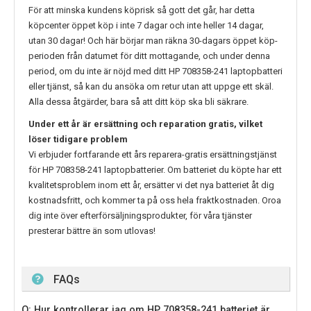
För att minska kundens köprisk så gott det går, har detta
köpcenter öppet köp i inte 7 dagar och inte heller 14 dagar,
utan 30 dagar! Och här börjar man räkna 30-dagars öppet köp-
perioden från datumet för ditt mottagande, och under denna
period, om du inte är nöjd med ditt
HP 708358-241
laptopbatteri
eller tjänst, så kan du ansöka om retur utan att uppge ett skäl.
Alla dessa åtgärder, bara så att ditt köp ska bli säkrare.
Under ett år är ersättning och reparation gratis, vilket
löser tidigare problem
Vi erbjuder fortfarande ett års reparera-gratis ersättningstjänst
för
HP 708358-241
laptopbatterier. Om batteriet du köpte har ett
kvalitetsproblem inom ett år, ersätter vi det nya batteriet åt dig
kostnadsfritt, och kommer ta på oss hela fraktkostnaden. Oroa
dig inte över efterförsäljningsprodukter, för våra tjänster
presterar bättre än som utlovas!
FAQs
Q: Hur kontrollerar jag om HP 708358-241 batteriet är