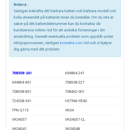
Notera:
Vänligen bekräfta ditt bärbara batteri och bärbara modell och
kolla utseendet på batteriet innan du beställer. Om du inte är
säker på ditt batteridelenummer kan du kontakta vår
kundservice online i tid för att undvika förseningar i din
användning. Oavsett eventuella problem som uppstår under
inköpsprocessen, vänligen
kontakta oss
i tid och vi hjälper
dig gärna med ditt problem.
708358-241
694864-241
694864-851
708358-221
708358-851
708462-001
724558-541
HSTNN-YB4D
TPN-Q115
VK04
VK04037
VK04037-CL
VK04041
VK04048