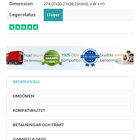
Dimension
274.07x30.21x38.23mm(L x W x H)
Lagerstatus
I lager
BESKRIVNING
OMDÖMEN
KOMPATIBILITET
BETALNINGAR OCH FRAKT
GARANTI & FAQS