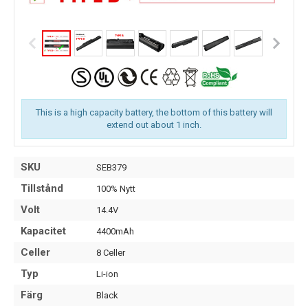
This is a high capacity battery, the bottom of this battery will
extend out about 1 inch.
SKU
SEB379
Tillstånd
100% Nytt
Volt
14.4V
Kapacitet
4400mAh
Celler
8 Celler
Typ
Li-ion
Färg
Black