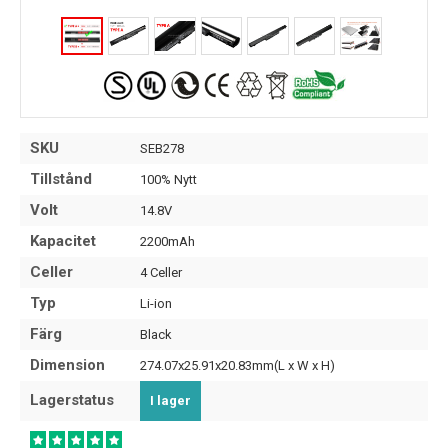
SKU
SEB278
Tillstånd
100% Nytt
Volt
14.8V
Kapacitet
2200mAh
Celler
4 Celler
Typ
Li-ion
Färg
Black
Dimension
274.07x25.91x20.83mm(L x W x H)
Lagerstatus
I lager