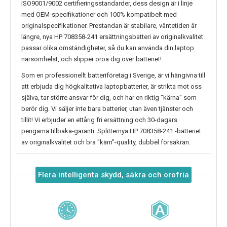
ISO9001/9002 certifieringsstandarder, dess design är i linje
med OEM-specifikationer och 100% kompatibelt med
originalspecifikationer. Prestandan är stabilare, väntetiden är
längre, nya
HP 708358-241
ersättningsbatteri av originalkvalitet
passar olika omständigheter, så du kan använda din laptop
närsomhelst, och slipper oroa dig över batteriet!
Som en professionellt batteriföretag i Sverige, är vi hängivna till
att erbjuda dig högkalitativa laptopbatterier, är strikta mot oss
själva, tar större ansvar för dig, och har en riktig "kärna" som
berör dig. Vi säljer inte bara batterier, utan även tjänster och
tillit! Vi erbjuder en ettårig fri ersättning och 30-dagars
pengarna tillbaka-garanti. Splitternya
HP 708358-241
-batteriet
av originalkvalitet och bra "kärn"-quality, dubbel försäkran.
Flera intelligenta skydd, säkra och orofria