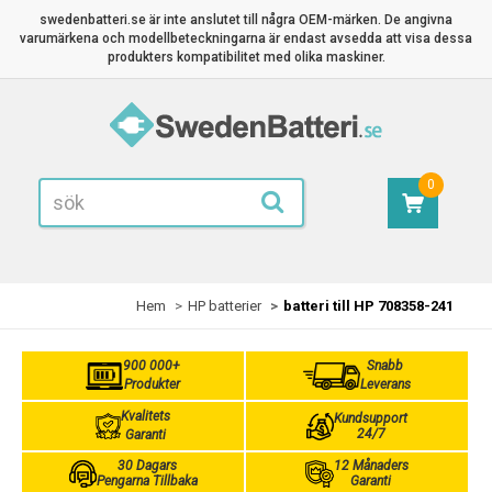
swedenbatteri.se är inte anslutet till några OEM-märken. De angivna
varumärkena och modellbeteckningarna är endast avsedda att visa dessa
produkters kompatibilitet med olika maskiner.
0
Hem
HP batterier
batteri till HP 708358-241
900 000+
Snabb
Produkter
Leverans
Kvalitets
Kundsupport
24/7
Garanti
30 Dagars
12 Månaders
Pengarna Tillbaka
Garanti