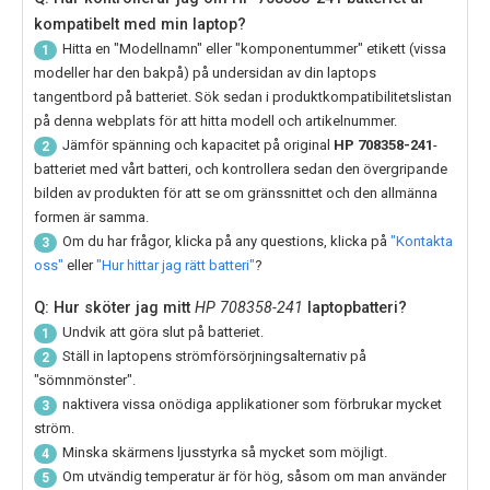
kompatibelt med min laptop?
Hitta en "Modellnamn" eller "komponentummer" etikett (vissa
1
modeller har den bakpå) på undersidan av din laptops
tangentbord på batteriet. Sök sedan i produktkompatibilitetslistan
på denna webplats för att hitta modell och artikelnummer.
Jämför spänning och kapacitet på original
HP 708358-241
-
2
batteriet med vårt batteri, och kontrollera sedan den övergripande
bilden av produkten för att se om gränssnittet och den allmänna
formen är samma.
Om du har frågor, klicka på any questions, klicka på
"Kontakta
3
oss"
eller
"Hur hittar jag rätt batteri"
?
Q: Hur sköter jag mitt
HP 708358-241
laptopbatteri?
Undvik att göra slut på batteriet.
1
Ställ in laptopens strömförsörjningsalternativ på
2
"sömnmönster".
naktivera vissa onödiga applikationer som förbrukar mycket
3
ström.
Minska skärmens ljusstyrka så mycket som möjligt.
4
Om utvändig temperatur är för hög, såsom om man använder
5