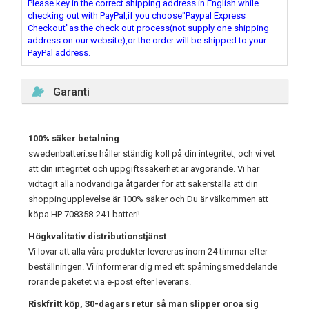
Please key in the correct shipping address in English while
checking out with PayPal,if you choose"Paypal Express
Checkout"as the check out process(not supply one shipping
address on our website),or the order will be shipped to your
PayPal address.
Garanti
100% säker betalning
swedenbatteri.se håller ständig koll på din integritet, och vi vet
att din integritet och uppgiftssäkerhet är avgörande. Vi har
vidtagit alla nödvändiga åtgärder för att säkerställa att din
shoppingupplevelse är 100% säker och Du är välkommen att
köpa
HP 708358-241
batteri!
Högkvalitativ distributionstjänst
Vi lovar att alla våra produkter levereras inom 24 timmar efter
beställningen. Vi informerar dig med ett spårningsmeddelande
rörande paketet via e-post efter leverans.
Riskfritt köp, 30-dagars retur så man slipper oroa sig