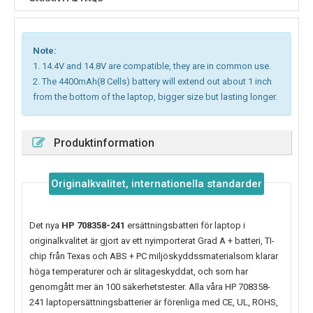
Note:
1. 14.4V and 14.8V are compatible, they are in common use.
2. The 4400mAh(8 Cells) battery will extend out about 1 inch
from the bottom of the laptop, bigger size but lasting longer.
Produktinformation
Originalkvalitet, internationella standarder
Det nya
HP 708358-241
ersättningsbatteri för laptop i
originalkvalitet är gjort av ett nyimporterat Grad A + batteri, TI-
chip från Texas och ABS + PC miljöskyddssmaterialsom klarar
höga temperaturer och är slitageskyddat, och som har
genomgått mer än 100 säkerhetstester. Alla våra HP 708358-
241 laptopersättningsbatterier är förenliga med CE, UL, ROHS,