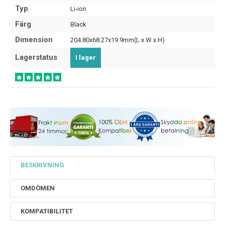
Typ
Li-ion
Färg
Black
Dimension
204.80x68.27x19.9mm(L x W x H)
Lagerstatus
I lager
BESKRIVNING
OMDÖMEN
KOMPATIBILITET