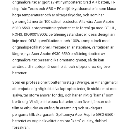
originalkvalitet är gjort av ett nyimporterat Grad A + batteri, TI-
chip från Texas och ABS + PC miljöskyddssmaterialsom klarar
höga temperaturer och är slitageskyddat, och som har
genomgått mer än 100 säkerhetstester. Alla våra Acer Aspire
6930-6560 laptopersättningsbatterier är förenliga med CE, UL,
ROHS, ISO9001/9002 certifieringsstandarder, dess design är i
linje med OEM-specifikationer och 100% kompatibelt med
originalspecifikationer. Prestandan är stabilare, väntetiden är
längre, nya
Acer Aspire 6930-6560
ersättningsbatteri av
originalkvalitet passar olika omständigheter, så du kan
använda din laptop närsomhelst, och slipper oroa dig över
batteriet!
Som en professionellt batteriföretag i Sverige, är vi hängivna till
att erbjuda dig högkalitativa laptopbatterier, är strikta mot oss
själva, tar större ansvar för dig, och har en riktig "kärna" som
berör dig. Vi säljer inte bara batterier, utan även tjänster och
tillit! Vi erbjuder en ettårig fri ersättning och 30-dagars
pengarna tillbaka-garanti. Splitternya
Acer Aspire 6930-6560
-
batteriet av originalkvalitet och bra "kärn"-quality, dubbel
försäkran.