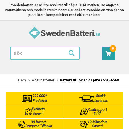
swedenbatteri.se är inte anslutet till några OEM-märken. De angivna
varumärkena och modellbeteckningarna är endast avsedda att visa dessa
produkters kompatibilitet med olika maskiner.
0
Hem
Acer batterier
batteri till Acer Aspire 6930-6560
900 000+
Snabb
Produkter
Leverans
Kvalitets
Kundsupport
24/7
Garanti
30 Dagars
12 Månaders
Pengarna Tillbaka
Garanti