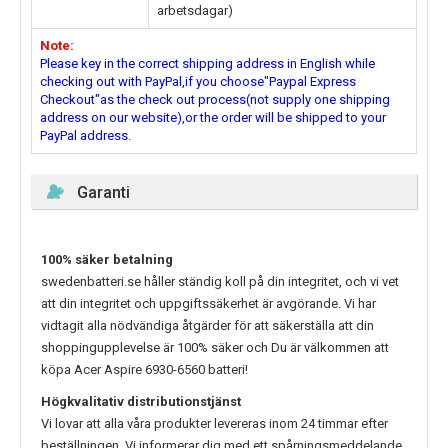
arbetsdagar)
Note:
Please key in the correct shipping address in English while
checking out with PayPal,if you choose"Paypal Express
Checkout"as the check out process(not supply one shipping
address on our website),or the order will be shipped to your
PayPal address.
Garanti
100% säker betalning
swedenbatteri.se håller ständig koll på din integritet, och vi vet
att din integritet och uppgiftssäkerhet är avgörande. Vi har
vidtagit alla nödvändiga åtgärder för att säkerställa att din
shoppingupplevelse är 100% säker och Du är välkommen att
köpa
Acer Aspire 6930-6560
batteri!
Högkvalitativ distributionstjänst
Vi lovar att alla våra produkter levereras inom 24 timmar efter
beställningen. Vi informerar dig med ett spårningsmeddelande