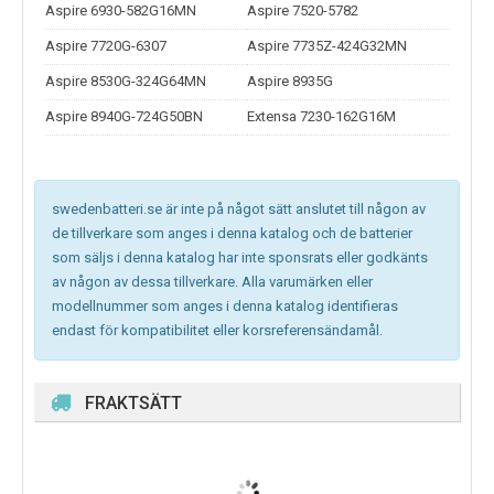
Aspire 6930-582G16MN
Aspire 7520-5782
Aspire 7720G-6307
Aspire 7735Z-424G32MN
Aspire 8530G-324G64MN
Aspire 8935G
Aspire 8940G-724G50BN
Extensa 7230-162G16M
swedenbatteri.se är inte på något sätt anslutet till någon av
de tillverkare som anges i denna katalog och de batterier
som säljs i denna katalog har inte sponsrats eller godkänts
av någon av dessa tillverkare. Alla varumärken eller
modellnummer som anges i denna katalog identifieras
endast för kompatibilitet eller korsreferensändamål.
FRAKTSÄTT