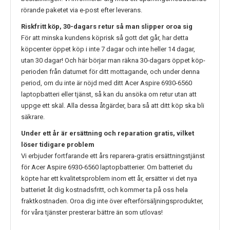
rörande paketet via e-post efter leverans.
Riskfritt köp, 30-dagars retur så man slipper oroa sig
För att minska kundens köprisk så gott det går, har detta
köpcenter öppet köp i inte 7 dagar och inte heller 14 dagar,
utan 30 dagar! Och här börjar man räkna 30-dagars öppet köp-
perioden från datumet för ditt mottagande, och under denna
period, om du inte är nöjd med ditt
Acer Aspire 6930-6560
laptopbatteri eller tjänst, så kan du ansöka om retur utan att
uppge ett skäl. Alla dessa åtgärder, bara så att ditt köp ska bli
säkrare.
Under ett år är ersättning och reparation gratis, vilket
löser tidigare problem
Vi erbjuder fortfarande ett års reparera-gratis ersättningstjänst
för
Acer Aspire 6930-6560
laptopbatterier. Om batteriet du
köpte har ett kvalitetsproblem inom ett år, ersätter vi det nya
batteriet åt dig kostnadsfritt, och kommer ta på oss hela
fraktkostnaden. Oroa dig inte över efterförsäljningsprodukter,
för våra tjänster presterar bättre än som utlovas!