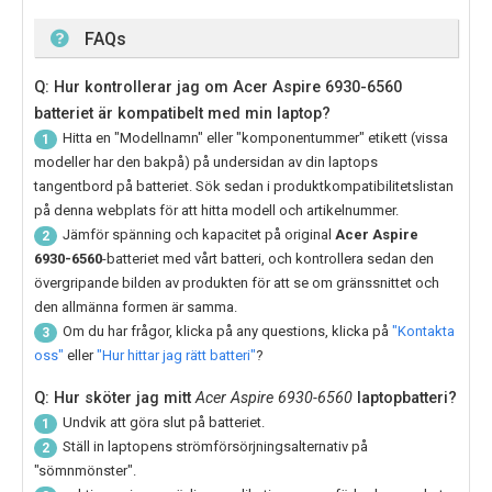
FAQs
Q: Hur kontrollerar jag om Acer Aspire 6930-6560
batteriet är kompatibelt med min laptop?
Hitta en "Modellnamn" eller "komponentummer" etikett (vissa
1
modeller har den bakpå) på undersidan av din laptops
tangentbord på batteriet. Sök sedan i produktkompatibilitetslistan
på denna webplats för att hitta modell och artikelnummer.
Jämför spänning och kapacitet på original
Acer Aspire
2
6930-6560
-batteriet med vårt batteri, och kontrollera sedan den
övergripande bilden av produkten för att se om gränssnittet och
den allmänna formen är samma.
Om du har frågor, klicka på any questions, klicka på
"Kontakta
3
oss"
eller
"Hur hittar jag rätt batteri"
?
Q: Hur sköter jag mitt
Acer Aspire 6930-6560
laptopbatteri?
Undvik att göra slut på batteriet.
1
Ställ in laptopens strömförsörjningsalternativ på
2
"sömnmönster".