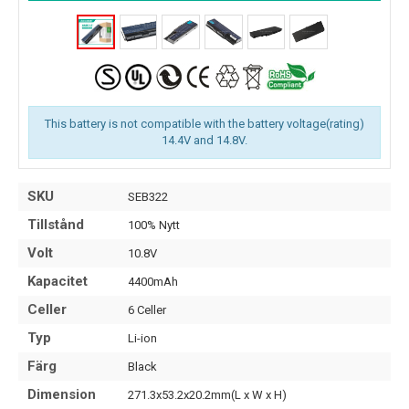
This battery is not compatible with the battery voltage(rating)
14.4V and 14.8V.
SKU
SEB322
Tillstånd
100% Nytt
Volt
10.8V
Kapacitet
4400mAh
Celler
6 Celler
Typ
Li-ion
Färg
Black
Dimension
271.3x53.2x20.2mm(L x W x H)