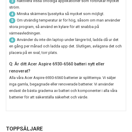
naktivera vissa onödiga applikationer som förbrukar mycket
3
ström.
Minska skärmens ljusstyrka så mycket som möjligt.
4
Om utvändig temperatur är för hög, såsom om man använder
5
stora program, så använd en kylare för att snabba på
värmeavledningen.
Använder du inte din laptop under längre tid, ladda då ur det
6
en gång per månad och ladda upp det. Slutligen, avlägsna det och
placera på en sval, torr plats.
Q: Är ditt Acer Aspire 6930-6560 batteri nytt eller
renoverat?
Alla våra
Acer Aspire 6930-6560
batterier är splitternya. Vi säljer
inga gamla, begagnade eller renoverade batterier. Vi använder
endast de bästa graderna av batteri och komponenter i alla våra
batterier för att säkerställa säkerhet och värde.
TOPPSÄLJARE