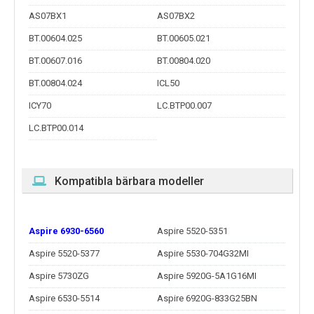
AS07BX1
AS07BX2
BT.00604.025
BT.00605.021
BT.00607.016
BT.00804.020
BT.00804.024
ICL50
ICY70
LC.BTP00.007
LC.BTP00.014
Kompatibla bärbara modeller
Aspire 6930-6560
Aspire 5520-5351
Aspire 5520-5377
Aspire 5530-704G32MI
Aspire 5730ZG
Aspire 5920G-5A1G16MI
Aspire 6530-5514
Aspire 6920G-833G25BN