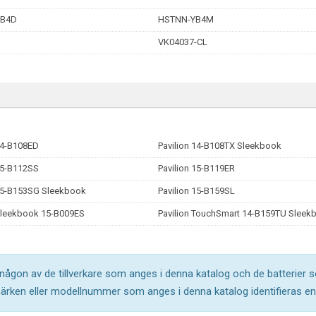
B4D
HSTNN-YB4M
VK04037-CL
14-B108ED
Pavilion 14-B108TX Sleekbook
15-B112SS
Pavilion 15-B119ER
 15-B153SG Sleekbook
Pavilion 15-B159SL
 Sleekbook 15-B009ES
Pavilion TouchSmart 14-B159TU Sleek
l någon av de tillverkare som anges i denna katalog och de batterier s
märken eller modellnummer som anges i denna katalog identifieras end