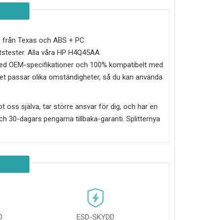
chip från Texas och ABS + PC
tstester. Alla våra HP H4Q45AA
e med OEM-specifikationer och 100% kompatibelt med
itet passar olika omständigheter, så du kan använda
mot oss själva, tar större ansvar för dig, och har en
g och 30-dagars pengarna tillbaka-garanti. Splitternya
D
ESD-SKYDD