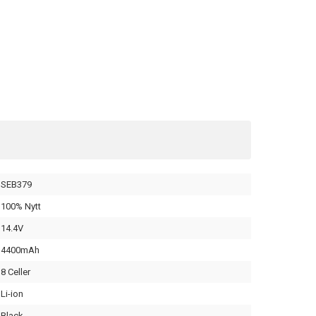
SEB379
100% Nytt
14.4V
4400mAh
8 Celler
Li-ion
Black