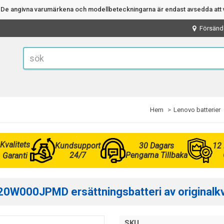
n. De angivna varumärkena och modellbeteckningarna är endast avsedda att v
Försänd
Hem
Lenovo batterier
Kvalitets
Kundsupport
30 Dagars
12
24/7
Pengarna Tillbaka
Garanti
0W000JPMD ersättningsbatteri av originalkva
SKU