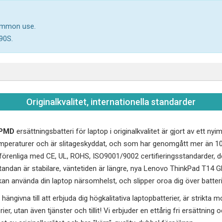
common use.
90S.
Originalkvalitet, internationella standarder
JPMD
ersättningsbatteri för laptop i originalkvalitet är gjort av ett ny
peraturer och är slitageskyddat, och som har genomgått mer än 10
renliga med CE, UL, ROHS, ISO9001/9002 certifieringsstandarder, de
andan är stabilare, väntetiden är längre, nya
Lenovo ThinkPad T14 
 kan använda din laptop närsomhelst, och slipper oroa dig över batteri
hängivna till att erbjuda dig högkalitativa laptopbatterier, är strikta 
erier, utan även tjänster och tillit! Vi erbjuder en ettårig fri ersättnin