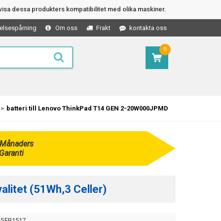
isa dessa produkters kompatibilitet med olika maskiner.
elsespårning
Om oss
Frakt
kontakta oss
0
batteri till Lenovo ThinkPad T14 GEN 2-20W000JPMD
 Månaders
Garanti
litet (51Wh,3 Celler)
SEB1517