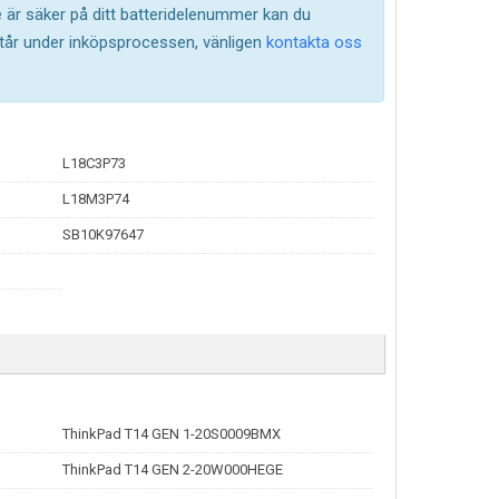
te är säker på ditt batteridelenummer kan du
står under inköpsprocessen, vänligen
kontakta oss
L18C3P73
L18M3P74
SB10K97647
ThinkPad T14 GEN 1-20S0009BMX
ThinkPad T14 GEN 2-20W000HEGE