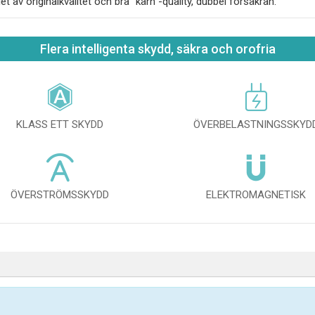
iet av originalkvalitet och bra "kärn"-quality, dubbel försäkran.
Flera intelligenta skydd, säkra och orofria
KLASS ETT SKYDD
ÖVERBELASTNINGSSKYD
ÖVERSTRÖMSSKYDD
ELEKTROMAGNETISK