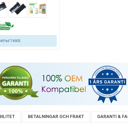
inkPad T490S.
ILITET
BETALNINGAR OCH FRAKT
GARANTI & F