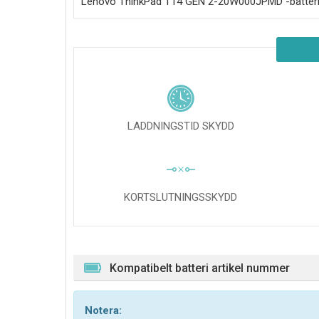
Lenovo ThinkPad T14 GEN 2-20W000JPMD
-batter
LADDNINGSTID SKYDD
KORTSLUTNINGSSKYDD
Kompatibelt batteri artikel nummer
Notera: