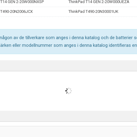
 T14 GEN 2-20W000NXSP
ThinkPad T14 GEN 2-20W000UEZA
 T490-20N2006JCX
ThinkPad T490-20N30001UK
l någon av de tillverkare som anges i denna katalog och de batterier s
märken eller modellnummer som anges i denna katalog identifieras end