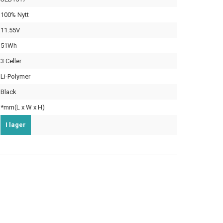
100% Nytt
11.55V
51Wh
3 Celler
Li-Polymer
Black
*mm(L x W x H)
I lager