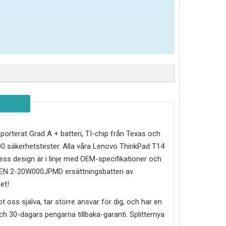
importerat Grad A + batteri, TI-chip från Texas och
0 säkerhetstester. Alla våra Lenovo ThinkPad T14
ss design är i linje med OEM-specifikationer och
GEN 2-20W000JPMD
ersättningsbatteri av
et!
mot oss själva, tar större ansvar för dig, och har en
g och 30-dagars pengarna tillbaka-garanti. Splitternya