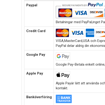
Paypal
Betalningar med PayPal,inget Pa
Credit Card
VISA,MasterCard,USA och Expre
PayPal delar aldrig din ekonomi
Google Pay
Google Pay-Betala enkelt online,i
Apple Pay
Apple Payär lätt att använda oc
kontakt.
Banköverföring