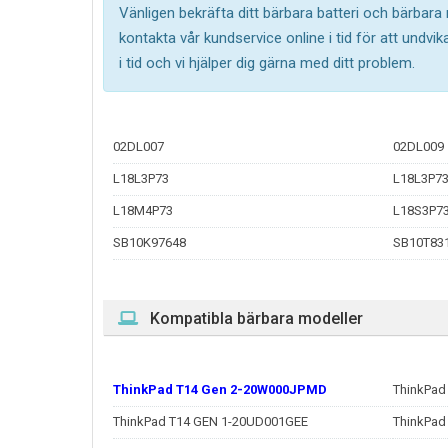
Vänligen bekräfta ditt bärbara batteri och bärbara
kontakta vår kundservice online i tid för att undv
i tid och vi hjälper dig gärna med ditt problem.
02DL007
02DL009
L18L3P73
L18L3P73
L18M4P73
L18S3P7
SB10K97648
SB10T83
Kompatibla bärbara modeller
ThinkPad T14 Gen 2-20W000JPMD
ThinkPad
ThinkPad T14 GEN 1-20UD001GEE
ThinkPad