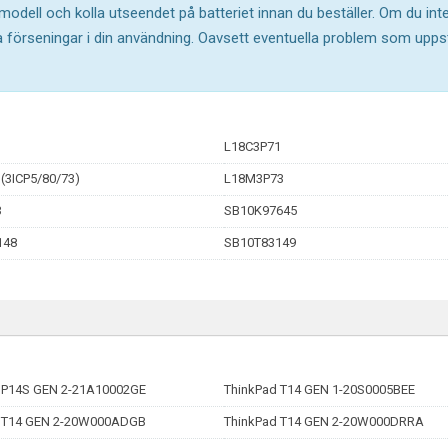
 modell och kolla utseendet på batteriet innan du beställer. Om du in
ika förseningar i din användning. Oavsett eventuella problem som upp
L18C3P71
(3ICP5/80/73)
L18M3P73
3
SB10K97645
148
SB10T83149
 P14S GEN 2-21A10002GE
ThinkPad T14 GEN 1-20S0005BEE
 T14 GEN 2-20W000ADGB
ThinkPad T14 GEN 2-20W000DRRA