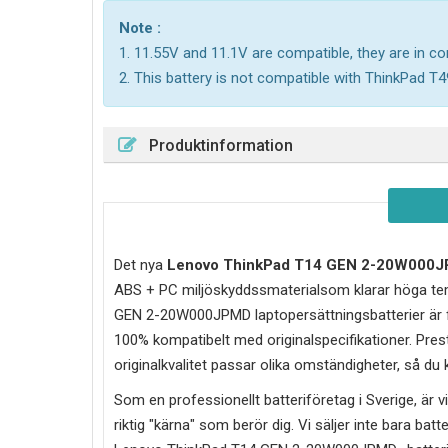
Note :
1. 11.55V and 11.1V are compatible, they are in 
2. This battery is not compatible with ThinkPad T4
Produktinformation
Det nya
Lenovo ThinkPad T14 GEN 2-20W000
ABS + PC miljöskyddssmaterialsom klarar höga tem
GEN 2-20W000JPMD laptopersättningsbatterier är fö
100% kompatibelt med originalspecifikationer. Prest
originalkvalitet passar olika omständigheter, så du
Som en professionellt batteriföretag i Sverige, är vi 
riktig "kärna" som berör dig. Vi säljer inte bara batt