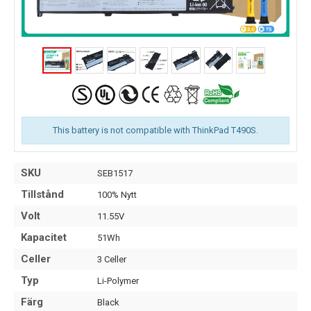
This battery is not compatible with ThinkPad T490S.
SKU
SEB1517
Tillstånd
100% Nytt
Volt
11.55V
Kapacitet
51Wh
Celler
3 Celler
Typ
Li-Polymer
Färg
Black