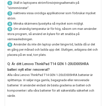
Ställ in laptopens strömförsörjningsalternativ på
2
"sömnmönster".
naktivera vissa onödiga applikationer som förbrukar mycket
3
ström.
Minska skärmens ljusstyrka så mycket som möjligt.
4
Om utvändig temperatur är för hög, såsom om man använder
5
stora program, så använd en kylare för att snabba på
värmeavledningen.
Använder du inte din laptop under längre tid, ladda då ur det
6
en gång per månad och ladda upp det. Slutligen, avlägsna det och
placera på en sval, torr plats.
Q: Är ditt Lenovo ThinkPad T14 GEN 1-20UD005HRA
batteri nytt eller renoverat?
Alla våra
Lenovo ThinkPad T14 GEN 1-20UD005HRA
batterier är
splitternya. Vi säljer inga gamla, begagnade eller renoverade
batterier. Vi använder endast de bästa graderna av batteri och
komponenter i alla våra batterier för att säkerställa säkerhet och
värde.