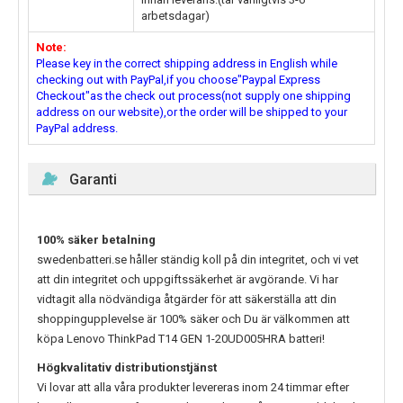
arbetsdagar)
Note:
Please key in the correct shipping address in English while
checking out with PayPal,if you choose"Paypal Express
Checkout"as the check out process(not supply one shipping
address on our website),or the order will be shipped to your
PayPal address.
Garanti
100% säker betalning
swedenbatteri.se håller ständig koll på din integritet, och vi vet
att din integritet och uppgiftssäkerhet är avgörande. Vi har
vidtagit alla nödvändiga åtgärder för att säkerställa att din
shoppingupplevelse är 100% säker och Du är välkommen att
köpa
Lenovo ThinkPad T14 GEN 1-20UD005HRA
batteri!
Högkvalitativ distributionstjänst
Vi lovar att alla våra produkter levereras inom 24 timmar efter