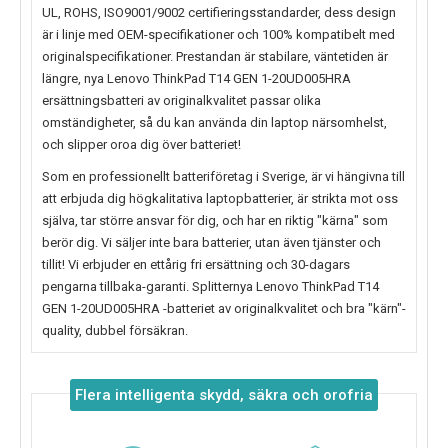
UL, ROHS, ISO9001/9002 certifieringsstandarder, dess design
är i linje med OEM-specifikationer och 100% kompatibelt med
originalspecifikationer. Prestandan är stabilare, väntetiden är
längre, nya
Lenovo ThinkPad T14 GEN 1-20UD005HRA
ersättningsbatteri av originalkvalitet passar olika
omständigheter, så du kan använda din laptop närsomhelst,
och slipper oroa dig över batteriet!
Som en professionellt batteriföretag i Sverige, är vi hängivna till
att erbjuda dig högkalitativa laptopbatterier, är strikta mot oss
själva, tar större ansvar för dig, och har en riktig "kärna" som
berör dig. Vi säljer inte bara batterier, utan även tjänster och
tillit! Vi erbjuder en ettårig fri ersättning och 30-dagars
pengarna tillbaka-garanti. Splitternya
Lenovo ThinkPad T14
GEN 1-20UD005HRA
-batteriet av originalkvalitet och bra "kärn"-
quality, dubbel försäkran.
Flera intelligenta skydd, säkra och orofria