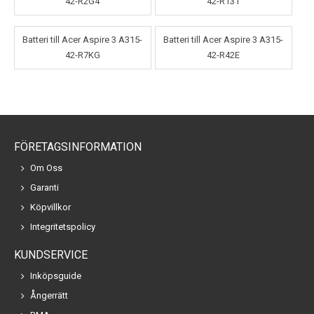
42-R2G4
42-R131
Batteri till Acer Aspire 3 A315-
Batteri till Acer Aspire 3 A315-
42-R7KG
42-R42E
FÖRETAGSINFORMATION
Om Oss
Garanti
Köpvillkor
Integritetspolicy
KUNDSERVICE
Inköpsguide
Ångerrätt