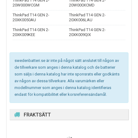
ThinkPad T14 GEN 2-
ThinkPad T14 GEN 2-
20W000WCGM
20W000XCMD
ThinkPad T14 GEN 2-
ThinkPad T14 GEN 2-
20XK0050AU
20XK006LAU
ThinkPad T14 GEN 2-
ThinkPad T14 GEN 2-
20XK009KEE
20XK009QIX
swedenbatteri.se är inte på något sätt anslutet till någon av
de tillverkare som anges i denna katalog och de batterier
som säljs i denna katalog har inte sponsrats eller godkänts
av någon av dessa tillverkare. Alla varumärken eller
modellnummer som anges i denna katalog identifieras
endast för kompatibilitet eller korsreferensändamål.
FRAKTSÄTT