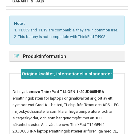
GARANTI & FAQS
Note :
1. 11.55V and 11.1V are compatible, they are in common use.
2. This battery is not compatible with ThinkPad T490S.
Produktinformation
Originalkvalitet, internationella standarder
Det nya
Lenovo ThinkPad T14 GEN 1-20UD005HRA
ersättningsbatteri för laptop i originalkvalitet är gjort av ett
nyimporterat Grad A + batteri, TI-chip från Texas och ABS + PC
miljöskyddssmaterialsom klarar höga temperaturer och är
slitageskyddat, och som har genomgått mer än 100
säkerhetstester. Alla våra Lenovo ThinkPad T14 GEN 1-
20UD005HRA laptopersättningsbatterier är förenliga med CE,