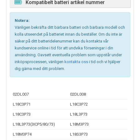
Kompatibelt batteri artikel nummer
Notera:
Vänligen bekräfta ditt bärbara batteri och bärbara modell och
kolla utseendet på batteriet innan du beställer. Om du inte är
säker på ditt batteridelenummer kan du kontakta vår
kundservice online i tid för att undvika förseningar i din
användning. Oavsett eventuella problem som uppstår under
inköpsprocessen, vänligen
kontakta oss
i tid och vi hjälper
dig gärna med ditt problem.
02DL007
02DL008
L18C3P71
L18C3P72
L18C3P73
L18L3P73
L18L3P73(3ICP5/80/73)
L18M3P73
L18M3P74
L18S3P73