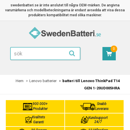
swedenbatteri.se är inte anslutet till några OEM-märken. De angivna
varumärkena och modellbeteckningarna är endast avsedda att visa dessa
produkters kompatibilitet med olika maskiner.
0
Hem
Lenovo batterier
batteri till Lenovo ThinkPad T14
GEN 1-20UD005HRA
900 000+
Snabb
Produkter
Leverans
Kvalitets
Kundsupport
24/7
Garanti