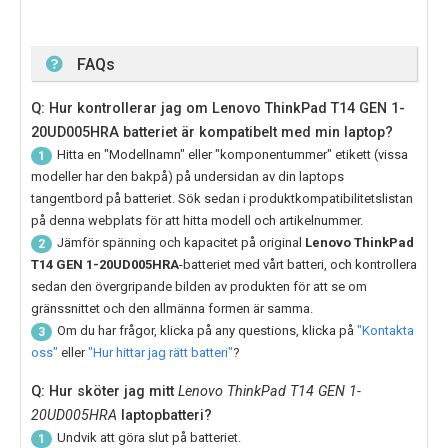
FAQs
Q: Hur kontrollerar jag om Lenovo ThinkPad T14 GEN 1-
20UD005HRA batteriet är kompatibelt med min laptop?
Hitta en "Modellnamn" eller "komponentummer" etikett (vissa
1
modeller har den bakpå) på undersidan av din laptops
tangentbord på batteriet. Sök sedan i produktkompatibilitetslistan
på denna webplats för att hitta modell och artikelnummer.
Jämför spänning och kapacitet på original
Lenovo ThinkPad
2
T14 GEN 1-20UD005HRA
-batteriet med vårt batteri, och kontrollera
sedan den övergripande bilden av produkten för att se om
gränssnittet och den allmänna formen är samma.
Om du har frågor, klicka på any questions, klicka på
"Kontakta
3
oss"
eller
"Hur hittar jag rätt batteri"
?
Q: Hur sköter jag mitt
Lenovo ThinkPad T14 GEN 1-
20UD005HRA
laptopbatteri?
Undvik att göra slut på batteriet.
1