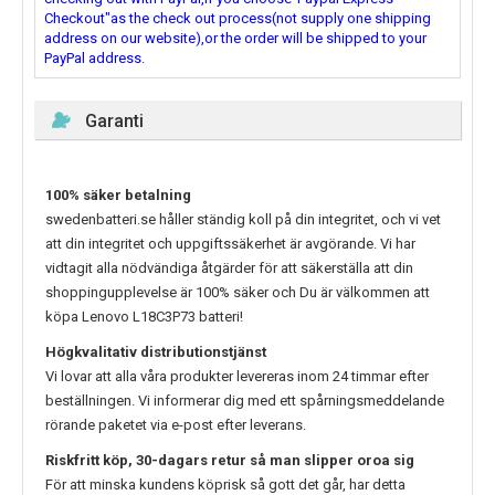
Checkout"as the check out process(not supply one shipping
address on our website),or the order will be shipped to your
PayPal address.
Garanti
100% säker betalning
swedenbatteri.se håller ständig koll på din integritet, och vi vet
att din integritet och uppgiftssäkerhet är avgörande. Vi har
vidtagit alla nödvändiga åtgärder för att säkerställa att din
shoppingupplevelse är 100% säker och Du är välkommen att
köpa
Lenovo L18C3P73
batteri!
Högkvalitativ distributionstjänst
Vi lovar att alla våra produkter levereras inom 24 timmar efter
beställningen. Vi informerar dig med ett spårningsmeddelande
rörande paketet via e-post efter leverans.
Riskfritt köp, 30-dagars retur så man slipper oroa sig
För att minska kundens köprisk så gott det går, har detta