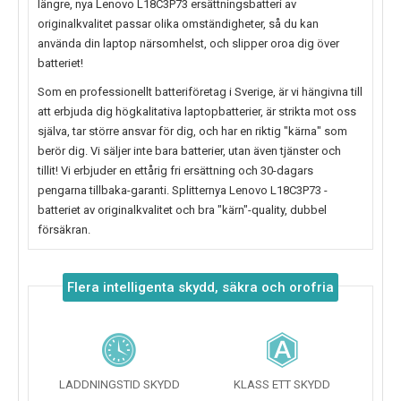
längre, nya
Lenovo L18C3P73
ersättningsbatteri av
originalkvalitet passar olika omständigheter, så du kan
använda din laptop närsomhelst, och slipper oroa dig över
batteriet!
Som en professionellt batteriföretag i Sverige, är vi hängivna till
att erbjuda dig högkalitativa laptopbatterier, är strikta mot oss
själva, tar större ansvar för dig, och har en riktig "kärna" som
berör dig. Vi säljer inte bara batterier, utan även tjänster och
tillit! Vi erbjuder en ettårig fri ersättning och 30-dagars
pengarna tillbaka-garanti. Splitternya
Lenovo L18C3P73
-
batteriet av originalkvalitet och bra "kärn"-quality, dubbel
försäkran.
Flera intelligenta skydd, säkra och orofria
LADDNINGSTID SKYDD
KLASS ETT SKYDD