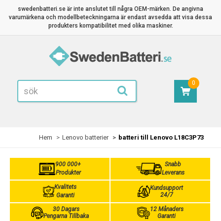
swedenbatteri.se är inte anslutet till några OEM-märken. De angivna
varumärkena och modellbeteckningarna är endast avsedda att visa dessa
produkters kompatibilitet med olika maskiner.
0
Hem
Lenovo batterier
batteri till Lenovo L18C3P73
900 000+
Snabb
Produkter
Leverans
Kvalitets
Kundsupport
24/7
Garanti
30 Dagars
12 Månaders
Pengarna Tillbaka
Garanti