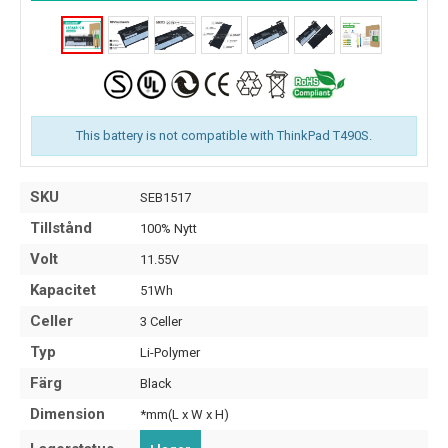
This battery is not compatible with ThinkPad T490S.
SKU
SEB1517
Tillstånd
100% Nytt
Volt
11.55V
Kapacitet
51Wh
Celler
3 Celler
Typ
Li-Polymer
Färg
Black
Dimension
*mm(L x W x H)