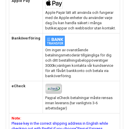
Apple Pay
Apple Payär lätt att använda och fungerar
med de Apple-enheter du använder varje
dag.Du kan handla säkert i många
butiker,appar och webbsidor utan kontakt.
Banköverföring
Om ingen av ovanstående
betalningsmetoderär tillgängliga för dig
och ditt beställningsbeloppöverstiger
3000kr,vänligen kontakta vår kundservice
för att fåvårt bankkonto och betala via
banköverföring.
eCheck
Paypal eCheck-betalningar måste rensas
innan leverans.(tar vanligtvis 3-6
arbetsdagar)
Note:
Please key in the correct shipping address in English while
checking out with PayPal,if you choose"Paypal Express