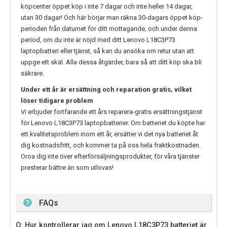
köpcenter öppet köp i inte 7 dagar och inte heller 14 dagar,
utan 30 dagar! Och här börjar man räkna 30-dagars öppet köp-
perioden från datumet för ditt mottagande, och under denna
period, om du inte är nöjd med ditt
Lenovo L18C3P73
laptopbatteri eller tjänst, så kan du ansöka om retur utan att
uppge ett skäl. Alla dessa åtgärder, bara så att ditt köp ska bli
säkrare.
Under ett år är ersättning och reparation gratis, vilket
löser tidigare problem
Vi erbjuder fortfarande ett års reparera-gratis ersättningstjänst
för
Lenovo L18C3P73
laptopbatterier. Om batteriet du köpte har
ett kvalitetsproblem inom ett år, ersätter vi det nya batteriet åt
dig kostnadsfritt, och kommer ta på oss hela fraktkostnaden.
Oroa dig inte över efterförsäljningsprodukter, för våra tjänster
presterar bättre än som utlovas!
FAQs
Q: Hur kontrollerar jag om Lenovo L18C3P73 batteriet är