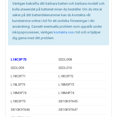
Vänligen bekräfta ditt bärbara batteri och bärbara modell och
kolla utseendet på batteriet innan du beställer. Om du inte är
säker på ditt batteridelenummer kan du kontakta vår
kundservice online i tid för att undvika förseningar i din
användning. Oavsett eventuella problem som uppstår under
inköpsprocessen, vänligen
kontakta oss
i tid och vi hjälper
dig gärna med ditt problem.
L18C3P73
02DL008
02DL009
02DL010
L18C3P71
L18C3P72
L18L3P73
L18M3P73
L18M3P74
L18M4P74
L18S3P73
SB10K97645
SB10K97646
SB10K97647