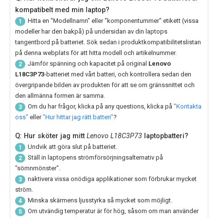
kompatibelt med min laptop?
Hitta en "Modellnamn" eller "komponentummer" etikett (vissa
1
modeller har den bakpå) på undersidan av din laptops
tangentbord på batteriet. Sök sedan i produktkompatibilitetslistan
på denna webplats för att hitta modell och artikelnummer.
Jämför spänning och kapacitet på original
Lenovo
2
L18C3P73
-batteriet med vårt batteri, och kontrollera sedan den
övergripande bilden av produkten för att se om gränssnittet och
den allmänna formen är samma.
Om du har frågor, klicka på any questions, klicka på
"Kontakta
3
oss"
eller
"Hur hittar jag rätt batteri"
?
Q: Hur sköter jag mitt
Lenovo L18C3P73
laptopbatteri?
Undvik att göra slut på batteriet.
1
Ställ in laptopens strömförsörjningsalternativ på
2
"sömnmönster".
naktivera vissa onödiga applikationer som förbrukar mycket
3
ström.
Minska skärmens ljusstyrka så mycket som möjligt.
4
Om utvändig temperatur är för hög, såsom om man använder
5