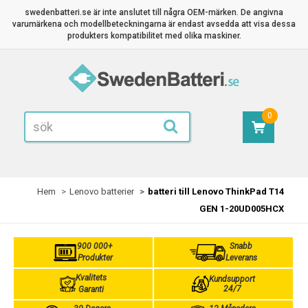
swedenbatteri.se är inte anslutet till några OEM-märken. De angivna
varumärkena och modellbeteckningarna är endast avsedda att visa dessa
produkters kompatibilitet med olika maskiner.
0
Hem
Lenovo batterier
batteri till Lenovo ThinkPad T14
GEN 1-20UD005HCX
900 000+
Snabb
Produkter
Leverans
Kvalitets
Kundsupport
24/7
Garanti