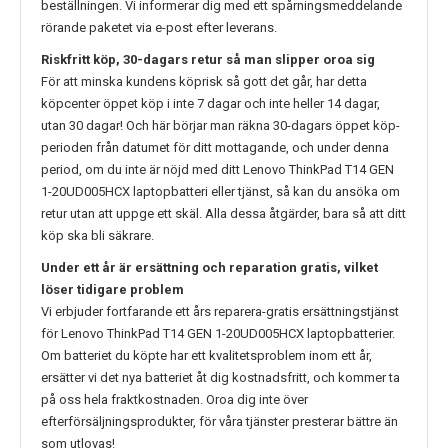
beställningen. Vi informerar dig med ett spårningsmeddelande
rörande paketet via e-post efter leverans.
Riskfritt köp, 30-dagars retur så man slipper oroa sig
För att minska kundens köprisk så gott det går, har detta
köpcenter öppet köp i inte 7 dagar och inte heller 14 dagar,
utan 30 dagar! Och här börjar man räkna 30-dagars öppet köp-
perioden från datumet för ditt mottagande, och under denna
period, om du inte är nöjd med ditt
Lenovo ThinkPad T14 GEN
1-20UD005HCX
laptopbatteri eller tjänst, så kan du ansöka om
retur utan att uppge ett skäl. Alla dessa åtgärder, bara så att ditt
köp ska bli säkrare.
Under ett år är ersättning och reparation gratis, vilket
löser tidigare problem
Vi erbjuder fortfarande ett års reparera-gratis ersättningstjänst
för
Lenovo ThinkPad T14 GEN 1-20UD005HCX
laptopbatterier.
Om batteriet du köpte har ett kvalitetsproblem inom ett år,
ersätter vi det nya batteriet åt dig kostnadsfritt, och kommer ta
på oss hela fraktkostnaden. Oroa dig inte över
efterförsäljningsprodukter, för våra tjänster presterar bättre än
som utlovas!