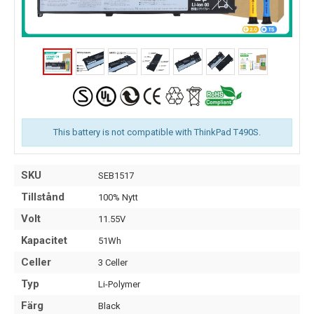
This battery is not compatible with ThinkPad T490S.
SKU
SEB1517
Tillstånd
100% Nytt
Volt
11.55V
Kapacitet
51Wh
Celler
3 Celler
Typ
Li-Polymer
Färg
Black