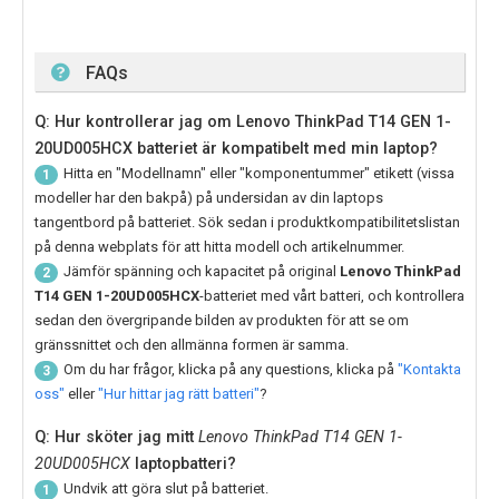
FAQs
Q: Hur kontrollerar jag om Lenovo ThinkPad T14 GEN 1-
20UD005HCX batteriet är kompatibelt med min laptop?
Hitta en "Modellnamn" eller "komponentummer" etikett (vissa
1
modeller har den bakpå) på undersidan av din laptops
tangentbord på batteriet. Sök sedan i produktkompatibilitetslistan
på denna webplats för att hitta modell och artikelnummer.
Jämför spänning och kapacitet på original
Lenovo ThinkPad
2
T14 GEN 1-20UD005HCX
-batteriet med vårt batteri, och kontrollera
sedan den övergripande bilden av produkten för att se om
gränssnittet och den allmänna formen är samma.
Om du har frågor, klicka på any questions, klicka på
"Kontakta
3
oss"
eller
"Hur hittar jag rätt batteri"
?
Q: Hur sköter jag mitt
Lenovo ThinkPad T14 GEN 1-
20UD005HCX
laptopbatteri?
Undvik att göra slut på batteriet.
1