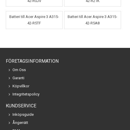
42-R0JV
42-R21K
Batteri till Acer Aspire 3 A315-
Batteri till Acer Aspire 3 A315-
42-R5TF
42-R5A8
FÖRETAGSINFORMATION
Om Oss
Garanti
Köpvillkor
Integritetspolicy
KUNDSERVICE
Inköpsguide
Ångerrätt