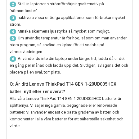
Ställ in laptopens strömförsörjningsalternativ på
2
"sömnmönster".
naktivera vissa onödiga applikationer som förbrukar mycket
3
ström.
Minska skärmens ljusstyrka så mycket som möjligt.
4
Om utvändig temperatur är för hög, såsom om man använder
5
stora program, så använd en kylare för att snabba på
värmeavledningen.
Använder du inte din laptop under längre tid, ladda då ur det
6
en gång per månad och ladda upp det. Slutligen, avlägsna det och
placera på en sval, torr plats.
Q: Är ditt Lenovo ThinkPad T14 GEN 1-20UD005HCX
batteri nytt eller renoverat?
Alla våra
Lenovo ThinkPad T14 GEN 1-20UD005HCX
batterier är
splitternya. Vi säljer inga gamla, begagnade eller renoverade
batterier. Vi använder endast de bästa graderna av batteri och
komponenter i alla våra batterier för att säkerställa säkerhet och
värde.