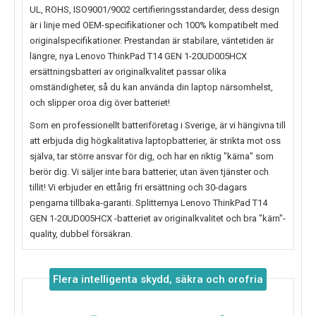
UL, ROHS, ISO9001/9002 certifieringsstandarder, dess design
är i linje med OEM-specifikationer och 100% kompatibelt med
originalspecifikationer. Prestandan är stabilare, väntetiden är
längre, nya
Lenovo ThinkPad T14 GEN 1-20UD005HCX
ersättningsbatteri av originalkvalitet passar olika
omständigheter, så du kan använda din laptop närsomhelst,
och slipper oroa dig över batteriet!
Som en professionellt batteriföretag i Sverige, är vi hängivna till
att erbjuda dig högkalitativa laptopbatterier, är strikta mot oss
själva, tar större ansvar för dig, och har en riktig "kärna" som
berör dig. Vi säljer inte bara batterier, utan även tjänster och
tillit! Vi erbjuder en ettårig fri ersättning och 30-dagars
pengarna tillbaka-garanti. Splitternya
Lenovo ThinkPad T14
GEN 1-20UD005HCX
-batteriet av originalkvalitet och bra "kärn"-
quality, dubbel försäkran.
Flera intelligenta skydd, säkra och orofria