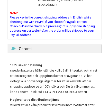
innan leverans.(tar vanligtvis 3-6
arbetsdagar)
Note:
Please key in the correct shipping address in English while
checking out with PayPal,if you choose"Paypal Express
Checkout"as the check out process(not supply one shipping
address on our website),or the order will be shipped to your
PayPal address.
Garanti
100% säker betalning
swedenbatteri.se håller ständig koll på din integritet, och vi vet
att din integritet och uppgiftssäkerhet är avgörande. Vi har
vidtagit alla nödvändiga åtgärder för att säkerställa att din
shoppingupplevelse är 100% säker och Du är välkommen att
köpa
Lenovo ThinkPad T14 GEN 1-20UD005HCX
batteri!
Högkvalitativ distributionstjänst
Vi lovar att alla våra produkter levereras inom 24 timmar efter