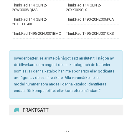
ThinkPad T14 GEN 2-
ThinkPad T14 GEN 2-
20W000WQMS
20XK009QIX
ThinkPad T14 GEN 2-
ThinkPad T490-20N2006PCA
20XL0014IX
ThinkPad T495-20NJ001BMC
ThinkPad T495-20NJ001CXS
swedenbatteri.se är inte på något sätt anslutet till någon av
de tillverkare som anges i denna katalog och de batterier
som säljs i denna katalog har inte sponsrats eller godkänts
av någon av dessa tillverkare. Alla varumärken eller
modellnummer som anges i denna katalog identifieras
endast för kompatibilitet eller korsreferensändamål.
FRAKTSÄTT