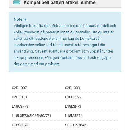
Kompatibelt batteri artikel nummer
Notera:
Vänligen bekräfta ditt bärbara batteri och bärbara modell och
kolla utseendet på batteriet innan du beställer. Om du inte är
säker på ditt batteridelenummer kan du kontakta vår
kundservice online i tid för att undvika förseningar i din
användning. Oavsett eventuella problem som uppstår under
inköpsprocessen, vänligen
kontakta oss
i tid och vi hjälper
dig gärna med ditt problem.
02DL007
02DL009
02DL010
L18C3P72
L18C3P73
L18L3P73
L18L3P73(3ICP5/80/73)
L18M3P74
L18S3P73
SB10K97645