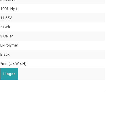
100% Nytt
11.55V
51Wh
3 Celler
Li-Polymer
Black
*mm(L x W x H)
I lager