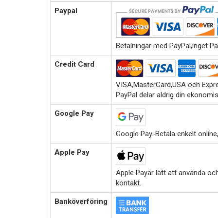
Paypal
Betalningar med PayPal,inget Pa
Credit Card
VISA,MasterCard,USA och Expre
PayPal delar aldrig din ekonomi
Google Pay
Google Pay-Betala enkelt online,i
Apple Pay
Apple Payär lätt att använda oc
kontakt.
Banköverföring