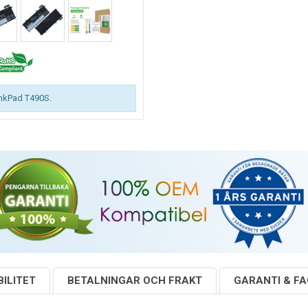
inkPad T490S.
ILITET
BETALNINGAR OCH FRAKT
GARANTI & F