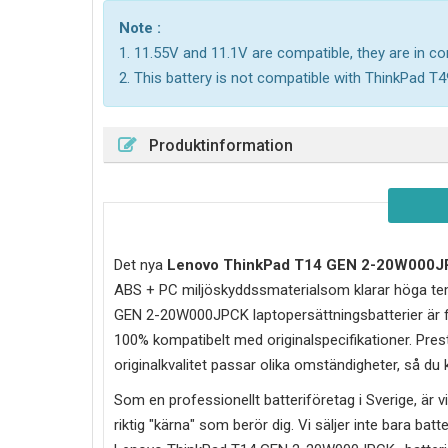
Note :
1. 11.55V and 11.1V are compatible, they are in 
2. This battery is not compatible with ThinkPad T4
Produktinformation
Det nya
Lenovo ThinkPad T14 GEN 2-20W000
ABS + PC miljöskyddssmaterialsom klarar höga tem
GEN 2-20W000JPCK laptopersättningsbatterier är fö
100% kompatibelt med originalspecifikationer. Prest
originalkvalitet passar olika omständigheter, så du
Som en professionellt batteriföretag i Sverige, är vi 
riktig "kärna" som berör dig. Vi säljer inte bara batt