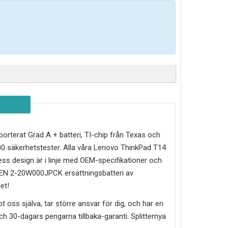
importerat Grad A + batteri, TI-chip från Texas och
0 säkerhetstester. Alla våra Lenovo ThinkPad T14
ss design är i linje med OEM-specifikationer och
GEN 2-20W000JPCK
ersättningsbatteri av
et!
mot oss själva, tar större ansvar för dig, och har en
g och 30-dagars pengarna tillbaka-garanti. Splitternya