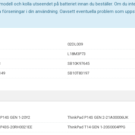
 modell och kolla utseendet på batteriet innan du beställer. Om du in
ika förseningar i din användning. Oavsett eventuella problem som upp
02DL009
3
L18M3P73
3
SB10K97645
149
SB10T83197
 P14S GEN 1-20Y2
ThinkPad P14S GEN 2-21A00006UK
 P43S-20RH0021EE
ThinkPad T14 GEN 1-20S0004PPG