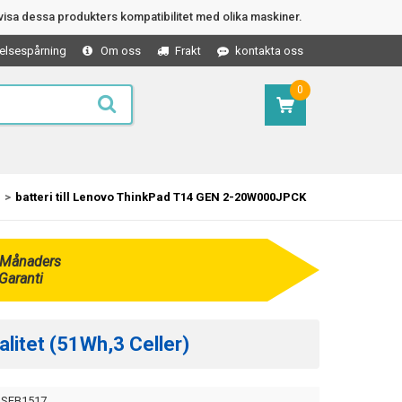
isa dessa produkters kompatibilitet med olika maskiner.
elsespårning
Om oss
Frakt
kontakta oss
0
batteri till Lenovo ThinkPad T14 GEN 2-20W000JPCK
 Månaders
Garanti
litet (51Wh,3 Celler)
SEB1517