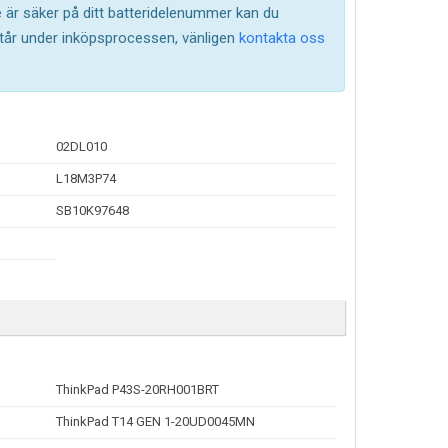
te är säker på ditt batteridelenummer kan du
står under inköpsprocessen, vänligen
kontakta oss
02DL010
L18M3P74
SB10K97648
ThinkPad P43S-20RH001BRT
ThinkPad T14 GEN 1-20UD0045MN