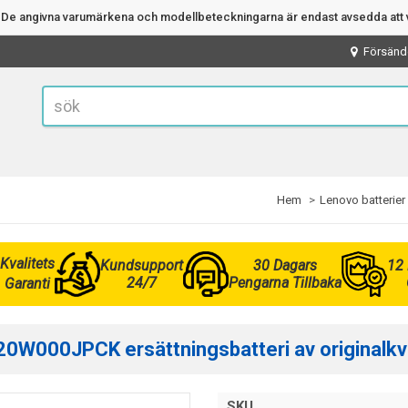
n. De angivna varumärkena och modellbeteckningarna är endast avsedda att v
Försänd
Hem
Lenovo batterier
Kvalitets
Kundsupport
30 Dagars
12
24/7
Pengarna Tillbaka
Garanti
0W000JPCK ersättningsbatteri av originalkva
SKU