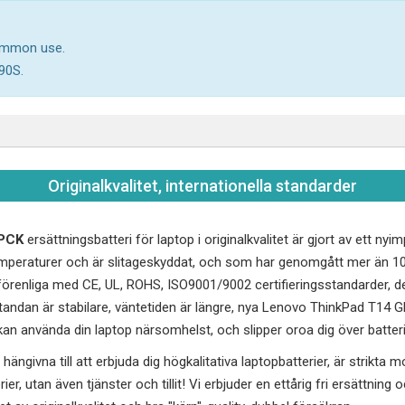
common use.
90S.
Originalkvalitet, internationella standarder
JPCK
ersättningsbatteri för laptop i originalkvalitet är gjort av ett ny
peraturer och är slitageskyddat, och som har genomgått mer än 10
renliga med CE, UL, ROHS, ISO9001/9002 certifieringsstandarder, de
andan är stabilare, väntetiden är längre, nya
Lenovo ThinkPad T14 
 kan använda din laptop närsomhelst, och slipper oroa dig över batteri
hängivna till att erbjuda dig högkalitativa laptopbatterier, är strikta 
erier, utan även tjänster och tillit! Vi erbjuder en ettårig fri ersättnin