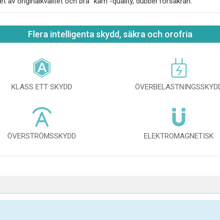
et av originalkvalitet och bra "kärn"-quality, dubbel försäkran.
Flera intelligenta skydd, säkra och orofria
KLASS ETT SKYDD
ÖVERBELASTNINGSSKYD
ÖVERSTRÖMSSKYDD
ELEKTROMAGNETISK