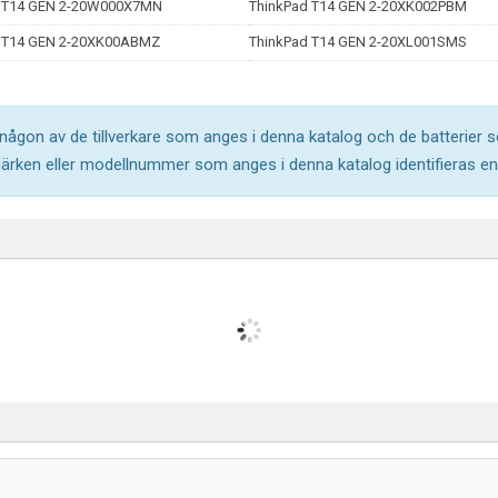
 T14 GEN 2-20W000X7MN
ThinkPad T14 GEN 2-20XK002PBM
 T14 GEN 2-20XK00ABMZ
ThinkPad T14 GEN 2-20XL001SMS
l någon av de tillverkare som anges i denna katalog och de batterier s
märken eller modellnummer som anges i denna katalog identifieras end