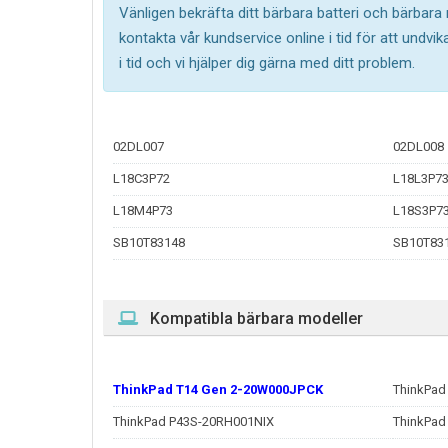
Vänligen bekräfta ditt bärbara batteri och bärbara
kontakta vår kundservice online i tid för att undv
i tid och vi hjälper dig gärna med ditt problem.
02DL007
02DL008
L18C3P72
L18L3P7
L18M4P73
L18S3P7
SB10T83148
SB10T83
Kompatibla bärbara modeller
ThinkPad T14 Gen 2-20W000JPCK
ThinkPad
ThinkPad P43S-20RH001NIX
ThinkPad