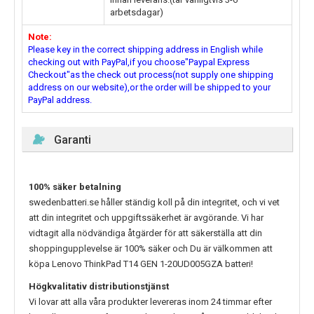
arbetsdagar)
Note:
Please key in the correct shipping address in English while
checking out with PayPal,if you choose"Paypal Express
Checkout"as the check out process(not supply one shipping
address on our website),or the order will be shipped to your
PayPal address.
Garanti
100% säker betalning
swedenbatteri.se håller ständig koll på din integritet, och vi vet
att din integritet och uppgiftssäkerhet är avgörande. Vi har
vidtagit alla nödvändiga åtgärder för att säkerställa att din
shoppingupplevelse är 100% säker och Du är välkommen att
köpa
Lenovo ThinkPad T14 GEN 1-20UD005GZA
batteri!
Högkvalitativ distributionstjänst
Vi lovar att alla våra produkter levereras inom 24 timmar efter