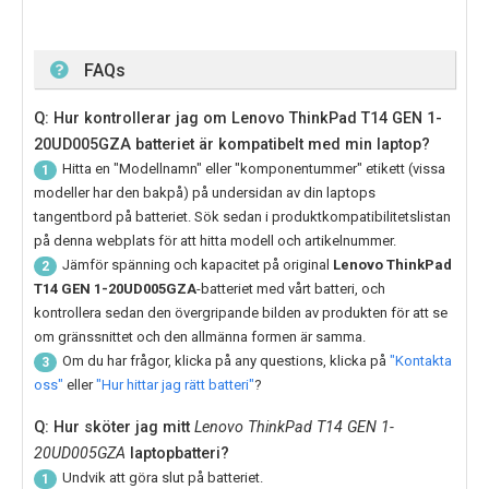
FAQs
Q: Hur kontrollerar jag om Lenovo ThinkPad T14 GEN 1-
20UD005GZA batteriet är kompatibelt med min laptop?
Hitta en "Modellnamn" eller "komponentummer" etikett (vissa
1
modeller har den bakpå) på undersidan av din laptops
tangentbord på batteriet. Sök sedan i produktkompatibilitetslistan
på denna webplats för att hitta modell och artikelnummer.
Jämför spänning och kapacitet på original
Lenovo ThinkPad
2
T14 GEN 1-20UD005GZA
-batteriet med vårt batteri, och
kontrollera sedan den övergripande bilden av produkten för att se
om gränssnittet och den allmänna formen är samma.
Om du har frågor, klicka på any questions, klicka på
"Kontakta
3
oss"
eller
"Hur hittar jag rätt batteri"
?
Q: Hur sköter jag mitt
Lenovo ThinkPad T14 GEN 1-
20UD005GZA
laptopbatteri?
Undvik att göra slut på batteriet.
1