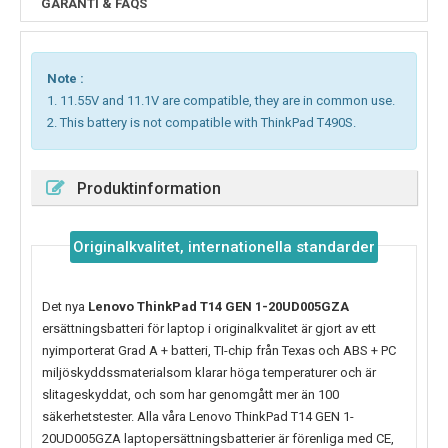
GARANTI & FAQS
Note :
1. 11.55V and 11.1V are compatible, they are in common use.
2. This battery is not compatible with ThinkPad T490S.
Produktinformation
Originalkvalitet, internationella standarder
Det nya
Lenovo ThinkPad T14 GEN 1-20UD005GZA
ersättningsbatteri för laptop i originalkvalitet är gjort av ett
nyimporterat Grad A + batteri, TI-chip från Texas och ABS + PC
miljöskyddssmaterialsom klarar höga temperaturer och är
slitageskyddat, och som har genomgått mer än 100
säkerhetstester. Alla våra Lenovo ThinkPad T14 GEN 1-
20UD005GZA laptopersättningsbatterier är förenliga med CE,