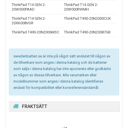
ThinkPad T14 GEN 2-
ThinkPad T14 GEN 2-
20W000PAAD
20W000RWMH
ThinkPad T14 GEN 2-
ThinkPad T490-20N2000CUK
20XK008VGR
ThinkPad T490-20N2006MSC
ThinkPad T490-20N20087GB
swedenbatteri.se är inte på något sätt anslutet till någon av
de tillverkare som anges i denna katalog och de batterier
som säljs i denna katalog har inte sponsrats eller godkänts
av någon av dessa tillverkare. Alla varumärken eller
modellnummer som anges i denna katalog identifieras
endast för kompatibilitet eller korsreferensändamål.
FRAKTSÄTT