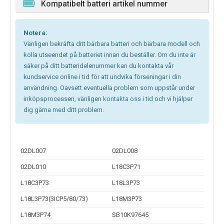
Kompatibelt batteri artikel nummer
Notera:
Vänligen bekräfta ditt bärbara batteri och bärbara modell och
kolla utseendet på batteriet innan du beställer. Om du inte är
säker på ditt batteridelenummer kan du kontakta vår
kundservice online i tid för att undvika förseningar i din
användning. Oavsett eventuella problem som uppstår under
inköpsprocessen, vänligen
kontakta oss
i tid och vi hjälper
dig gärna med ditt problem.
02DL007
02DL008
02DL010
L18C3P71
L18C3P73
L18L3P73
L18L3P73(3ICP5/80/73)
L18M3P73
L18M3P74
SB10K97645