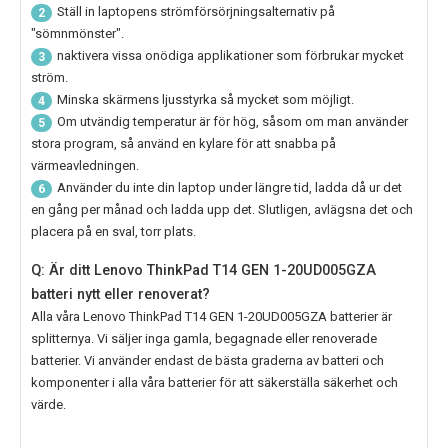
Ställ in laptopens strömförsörjningsalternativ på
2
"sömnmönster".
naktivera vissa onödiga applikationer som förbrukar mycket
3
ström.
Minska skärmens ljusstyrka så mycket som möjligt.
4
Om utvändig temperatur är för hög, såsom om man använder
5
stora program, så använd en kylare för att snabba på
värmeavledningen.
Använder du inte din laptop under längre tid, ladda då ur det
6
en gång per månad och ladda upp det. Slutligen, avlägsna det och
placera på en sval, torr plats.
Q: Är ditt Lenovo ThinkPad T14 GEN 1-20UD005GZA
batteri nytt eller renoverat?
Alla våra
Lenovo ThinkPad T14 GEN 1-20UD005GZA
batterier är
splitternya. Vi säljer inga gamla, begagnade eller renoverade
batterier. Vi använder endast de bästa graderna av batteri och
komponenter i alla våra batterier för att säkerställa säkerhet och
värde.