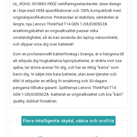
UL, ROHS, ISO9001/9002 certifieringsstandarder, dess design
är i linje med OEM-specifikationer och 100% kompatibelt med
originalspecifikationer. Prestandan är stabilare, väntetiden är
längre, nya
Lenovo ThinkPad T14 GEN 1-20UD005GZA
ersättningsbatteri av originalkvalitet passar olika
omständigheter, så du kan använda din laptop närsomhelst,
och slipper oroa dig över batteriet!
Som en professionellt batteriföretag i Sverige, är vi hängivna till
att erbjuda dig högkalitativa laptopbatterier, är strikta mot oss
själva, tar större ansvar för dig, och har en riktig "kärna" som
berör dig. Vi säljer inte bara batterier, utan även tjänster och
tillit! Vi erbjuder en ettårig fri ersättning och 30-dagars
pengarna tillbaka-garanti. Splitternya
Lenovo ThinkPad T14
GEN 1-20UD005GZA
-batteriet av originalkvalitet och bra "kärn"-
quality, dubbel försäkran.
Flera intelligenta skydd, säkra och orofria