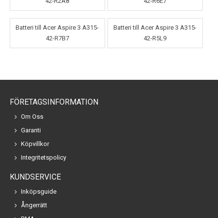
42-R2A8
42-R6E7
Batteri till Acer Aspire 3 A315-
Batteri till Acer Aspire 3 A315-
42-R7B7
42-R5L9
FÖRETAGSINFORMATION
Om Oss
Garanti
Köpvillkor
Integritetspolicy
KUNDSERVICE
Inköpsguide
Ångerrätt