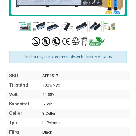
This battery is not compatible with ThinkPad T490S.
SKU
SEB1517
Tillstånd
100% Nytt
Volt
11.55V
Kapacitet
51Wh
Celler
3 Celler
Typ
Li-Polymer
Färg
Black