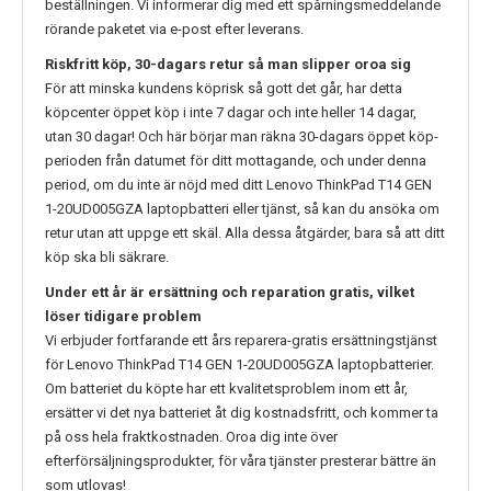
beställningen. Vi informerar dig med ett spårningsmeddelande
rörande paketet via e-post efter leverans.
Riskfritt köp, 30-dagars retur så man slipper oroa sig
För att minska kundens köprisk så gott det går, har detta
köpcenter öppet köp i inte 7 dagar och inte heller 14 dagar,
utan 30 dagar! Och här börjar man räkna 30-dagars öppet köp-
perioden från datumet för ditt mottagande, och under denna
period, om du inte är nöjd med ditt
Lenovo ThinkPad T14 GEN
1-20UD005GZA
laptopbatteri eller tjänst, så kan du ansöka om
retur utan att uppge ett skäl. Alla dessa åtgärder, bara så att ditt
köp ska bli säkrare.
Under ett år är ersättning och reparation gratis, vilket
löser tidigare problem
Vi erbjuder fortfarande ett års reparera-gratis ersättningstjänst
för
Lenovo ThinkPad T14 GEN 1-20UD005GZA
laptopbatterier.
Om batteriet du köpte har ett kvalitetsproblem inom ett år,
ersätter vi det nya batteriet åt dig kostnadsfritt, och kommer ta
på oss hela fraktkostnaden. Oroa dig inte över
efterförsäljningsprodukter, för våra tjänster presterar bättre än
som utlovas!