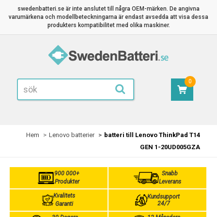
swedenbatteri.se är inte anslutet till några OEM-märken. De angivna
varumärkena och modellbeteckningarna är endast avsedda att visa dessa
produkters kompatibilitet med olika maskiner.
0
Hem
Lenovo batterier
batteri till Lenovo ThinkPad T14
GEN 1-20UD005GZA
900 000+
Snabb
Produkter
Leverans
Kvalitets
Kundsupport
24/7
Garanti