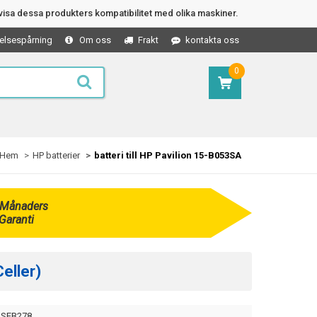
isa dessa produkters kompatibilitet med olika maskiner.
elsespårning
Om oss
Frakt
kontakta oss
0
Hem
HP batterier
batteri till HP Pavilion 15-B053SA
 Månaders
Garanti
eller)
SEB278