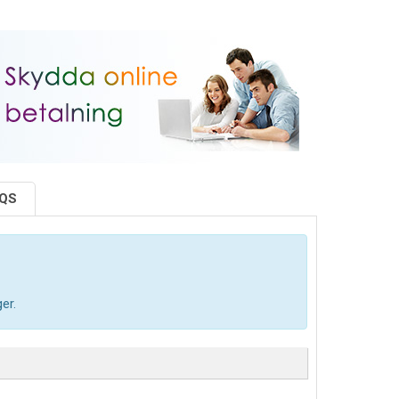
AQS
er.