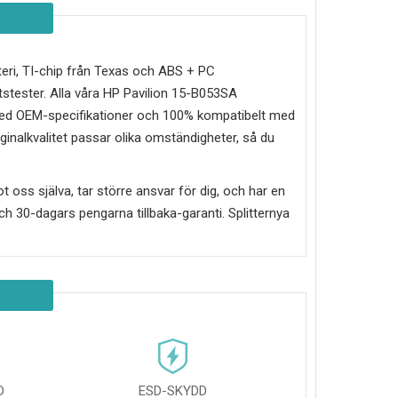
atteri, TI-chip från Texas och ABS + PC
tester. Alla våra HP Pavilion 15-B053SA
e med OEM-specifikationer och 100% kompatibelt med
iginalkvalitet passar olika omständigheter, så du
mot oss själva, tar större ansvar för dig, och har en
g och 30-dagars pengarna tillbaka-garanti. Splitternya
D
ESD-SKYDD