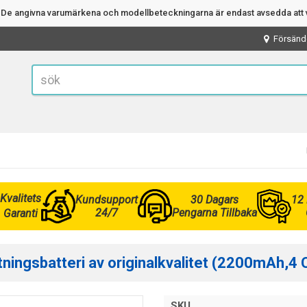
n. De angivna varumärkena och modellbeteckningarna är endast avsedda att v
Försänd
Kvalitets
Kundsupport
30 Dagars
12
24/7
Pengarna Tillbaka
Garanti
ningsbatteri av originalkvalitet (2200mAh,4 C
SKU