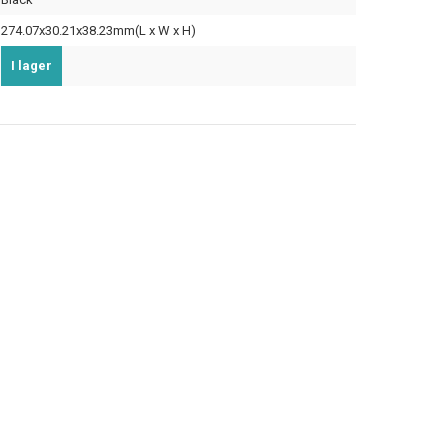
274.07x30.21x38.23mm(L x W x H)
I lager