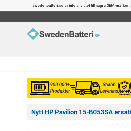
swedenbatteri.se är inte anslutet till några OEM-märke
900 000+
Snabb
Produkter
Leverans
Nytt HP Pavilion 15-B053SA ersätt