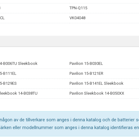
3
TPN-Q115
-CL
VK04048
 14-B006TU Sleekbook
Pavilion 15-B030EL
15-B111EL
Pavilion 15-B121ER
15-B129ES
Pavilion 15-B141EL Sleekbook
 Sleekbook 14-B038TU
Pavilion Sleekbook 14-B050XX
l någon av de tillverkare som anges i denna katalog och de batterier s
märken eller modellnummer som anges i denna katalog identifieras end