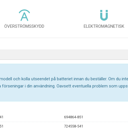
ÖVERSTRÖMSSKYDD
ELEKTROMAGNETISK
 modell och kolla utseendet på batteriet innan du beställer. Om du in
ika förseningar i din användning. Oavsett eventuella problem som upp
41
694864-851
51
724558-541