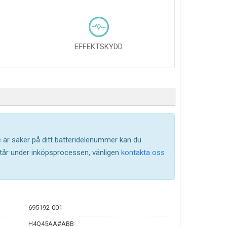
EFFEKTSKYDD
te är säker på ditt batteridelenummer kan du
står under inköpsprocessen, vänligen
kontakta oss
695192-001
H4Q45AA#ABB