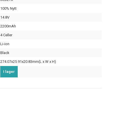
100% Nytt
14.8V
2200mAh
4 Celler
Li-ion
Black
274.07x25.91x20.83mm(L x W x H)
I lager