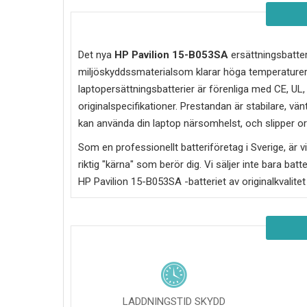
Det nya
HP Pavilion 15-B053SA
ersättningsbatteri
miljöskyddssmaterialsom klarar höga temperaturer
laptopersättningsbatterier är förenliga med CE, UL
originalspecifikationer. Prestandan är stabilare, vän
kan använda din laptop närsomhelst, och slipper oro
Som en professionellt batteriföretag i Sverige, är vi 
riktig "kärna" som berör dig. Vi säljer inte bara batt
HP Pavilion 15-B053SA
-batteriet av originalkvalite
LADDNINGSTID SKYDD