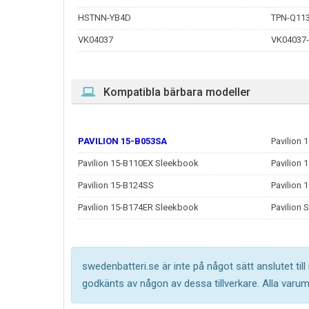
HSTNN-YB4D
TPN-Q11
VK04037
VK04037
Kompatibla bärbara modeller
PAVILION 15-B053SA
Pavilion
Pavilion 15-B110EX Sleekbook
Pavilion 
Pavilion 15-B124SS
Pavilion 
Pavilion 15-B174ER Sleekbook
Pavilion
swedenbatteri.se är inte på något sätt anslutet til
godkänts av någon av dessa tillverkare. Alla varu