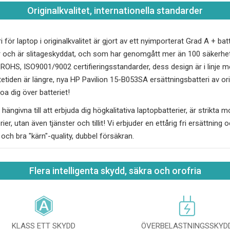
Originalkvalitet, internationella standarder
 för laptop i originalkvalitet är gjort av ett nyimporterat Grad A + b
 och är slitageskyddat, och som har genomgått mer än 100 säkerhets
, ROHS, ISO9001/9002 certifieringsstandarder, dess design är i linj
tetiden är längre, nya
HP Pavilion 15-B053SA
ersättningsbatteri av or
a dig över batteriet!
hängivna till att erbjuda dig högkalitativa laptopbatterier, är strikta 
erier, utan även tjänster och tillit! Vi erbjuder en ettårig fri ersättnin
t och bra "kärn"-quality, dubbel försäkran.
Flera intelligenta skydd, säkra och orofria
KLASS ETT SKYDD
ÖVERBELASTNINGSSKYD