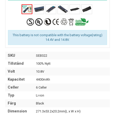
This battery is not compatible with the battery voltage(rating)
14.4V and 14.8V.
SKU
SEB322
Tillstånd
100% Nytt
Volt
10.8V
Kapacitet
4400mAh
Celler
6 Celler
Typ
Li-ion
Färg
Black
Dimension
271.3x53.2x20.2mm(L x W x H)