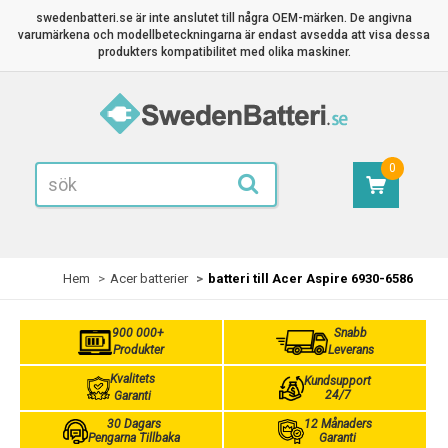
swedenbatteri.se är inte anslutet till några OEM-märken. De angivna
varumärkena och modellbeteckningarna är endast avsedda att visa dessa
produkters kompatibilitet med olika maskiner.
0
Hem
Acer batterier
batteri till Acer Aspire 6930-6586
900 000+
Snabb
Produkter
Leverans
Kvalitets
Kundsupport
24/7
Garanti
30 Dagars
12 Månaders
Pengarna Tillbaka
Garanti