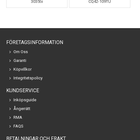
3035tx
CQ42-109TU
FÖRETAGSINFORMATION
Om Oss
Garanti
Köpvillkor
Integritetspolicy
KUNDSERVICE
Inköpsguide
Ångerrätt
RMA
FAQS
BETALNINGAR OCH FRAKT