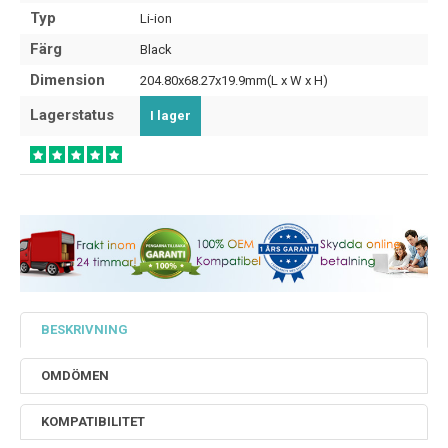
Typ
Li-ion
Färg
Black
Dimension
204.80x68.27x19.9mm(L x W x H)
Lagerstatus
I lager
BESKRIVNING
OMDÖMEN
KOMPATIBILITET