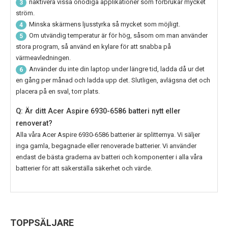
naktivera vissa onödiga applikationer som förbrukar mycket
3
ström.
Minska skärmens ljusstyrka så mycket som möjligt.
4
Om utvändig temperatur är för hög, såsom om man använder
5
stora program, så använd en kylare för att snabba på
värmeavledningen.
Använder du inte din laptop under längre tid, ladda då ur det
6
en gång per månad och ladda upp det. Slutligen, avlägsna det och
placera på en sval, torr plats.
Q: Är ditt Acer Aspire 6930-6586 batteri nytt eller
renoverat?
Alla våra
Acer Aspire 6930-6586
batterier är splitternya. Vi säljer
inga gamla, begagnade eller renoverade batterier. Vi använder
endast de bästa graderna av batteri och komponenter i alla våra
batterier för att säkerställa säkerhet och värde.
TOPPSÄLJARE