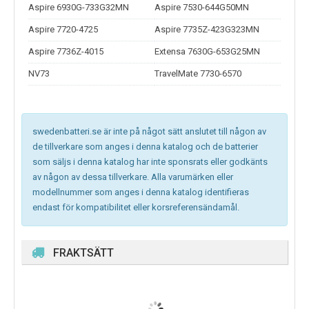
Aspire 6930G-733G32MN
Aspire 7530-644G50MN
Aspire 7720-4725
Aspire 7735Z-423G323MN
Aspire 7736Z-4015
Extensa 7630G-653G25MN
NV73
TravelMate 7730-6570
swedenbatteri.se är inte på något sätt anslutet till någon av
de tillverkare som anges i denna katalog och de batterier
som säljs i denna katalog har inte sponsrats eller godkänts
av någon av dessa tillverkare. Alla varumärken eller
modellnummer som anges i denna katalog identifieras
endast för kompatibilitet eller korsreferensändamål.
FRAKTSÄTT