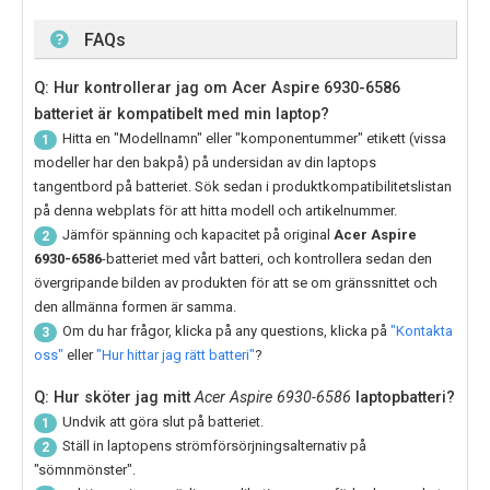
FAQs
Q: Hur kontrollerar jag om Acer Aspire 6930-6586
batteriet är kompatibelt med min laptop?
Hitta en "Modellnamn" eller "komponentummer" etikett (vissa
1
modeller har den bakpå) på undersidan av din laptops
tangentbord på batteriet. Sök sedan i produktkompatibilitetslistan
på denna webplats för att hitta modell och artikelnummer.
Jämför spänning och kapacitet på original
Acer Aspire
2
6930-6586
-batteriet med vårt batteri, och kontrollera sedan den
övergripande bilden av produkten för att se om gränssnittet och
den allmänna formen är samma.
Om du har frågor, klicka på any questions, klicka på
"Kontakta
3
oss"
eller
"Hur hittar jag rätt batteri"
?
Q: Hur sköter jag mitt
Acer Aspire 6930-6586
laptopbatteri?
Undvik att göra slut på batteriet.
1
Ställ in laptopens strömförsörjningsalternativ på
2
"sömnmönster".