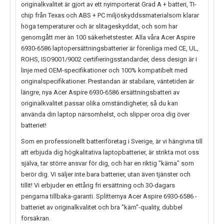
originalkvalitet är gjort av ett nyimporterat Grad A + batteri, TI-
chip från Texas och ABS + PC miljöskyddssmaterialsom klarar
höga temperaturer och är slitageskyddat, och som har
genomgått mer än 100 säkerhetstester. Alla våra Acer Aspire
6930-6586 laptopersättningsbatterier är förenliga med CE, UL,
ROHS, ISO9001/9002 certifieringsstandarder, dess design är i
linje med OEM-specifikationer och 100% kompatibelt med
originalspecifikationer. Prestandan är stabilare, väntetiden är
längre, nya
Acer Aspire 6930-6586
ersättningsbatteri av
originalkvalitet passar olika omständigheter, så du kan
använda din laptop närsomhelst, och slipper oroa dig över
batteriet!
Som en professionellt batteriföretag i Sverige, är vi hängivna till
att erbjuda dig högkalitativa laptopbatterier, är strikta mot oss
själva, tar större ansvar för dig, och har en riktig "kärna" som
berör dig. Vi säljer inte bara batterier, utan även tjänster och
tillit! Vi erbjuder en ettårig fri ersättning och 30-dagars
pengarna tillbaka-garanti. Splitternya
Acer Aspire 6930-6586
-
batteriet av originalkvalitet och bra "kärn"-quality, dubbel
försäkran.