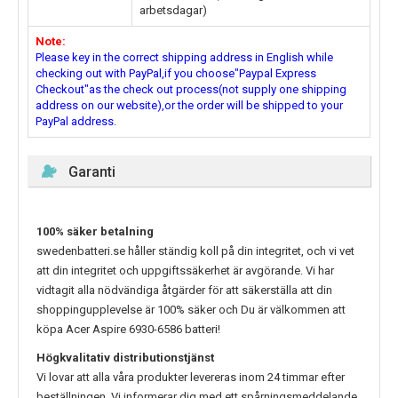
arbetsdagar)
Note:
Please key in the correct shipping address in English while
checking out with PayPal,if you choose"Paypal Express
Checkout"as the check out process(not supply one shipping
address on our website),or the order will be shipped to your
PayPal address.
Garanti
100% säker betalning
swedenbatteri.se håller ständig koll på din integritet, och vi vet
att din integritet och uppgiftssäkerhet är avgörande. Vi har
vidtagit alla nödvändiga åtgärder för att säkerställa att din
shoppingupplevelse är 100% säker och Du är välkommen att
köpa
Acer Aspire 6930-6586
batteri!
Högkvalitativ distributionstjänst
Vi lovar att alla våra produkter levereras inom 24 timmar efter
beställningen. Vi informerar dig med ett spårningsmeddelande