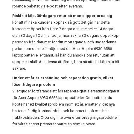
rörande paketet via e-post efter leverans.
Riskfritt köp, 30-dagars retur så man slipper oroa sig
För att minska kundens köprisk så gott det går, har detta
köpcenter öppet köp i inte 7 dagar och inte heller 14 dagar,
utan 30 dagar! Och här börjar man räkna 30-dagars öppet köp-
perioden från datumet för ditt mottagande, och under denna
period, om du inte är nöjd med ditt
Acer Aspire 6930-6586
laptopbatteri eller tjänst, så kan du ansöka om retur utan att
uppge ett skäl. Alla dessa åtgärder, bara så att ditt köp ska bli
säkrare.
Under ett år är ersättning och reparation gratis, vilket
löser tidigare problem
Vi erbjuder fortfarande ett års reparera-gratis ersättningstjänst
för
Acer Aspire 6930-6586
laptopbatterier. Om batteriet du
köpte har ett kvalitetsproblem inom ett år, ersätter vi det nya
batteriet åt dig kostnadsfritt, och kommer ta på oss hela
fraktkostnaden. Oroa dig inte över efterförsäljningsprodukter,
för våra tjänster presterar bättre än som utlovas!