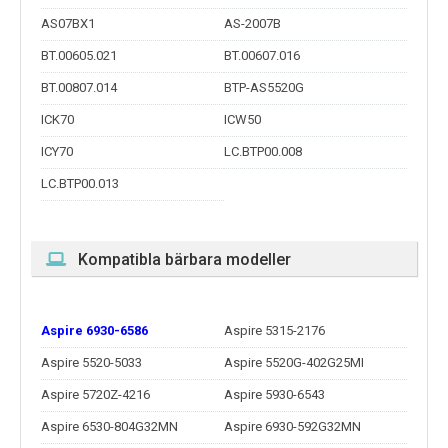
AS07BX1
AS-2007B
BT.00605.021
BT.00607.016
BT.00807.014
BTP-AS5520G
ICK70
ICW50
ICY70
LC.BTP00.008
LC.BTP00.013
Kompatibla bärbara modeller
Aspire 6930-6586
Aspire 5315-2176
Aspire 5520-5033
Aspire 5520G-402G25MI
Aspire 5720Z-4216
Aspire 5930-6543
Aspire 6530-804G32MN
Aspire 6930-592G32MN