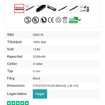
SKU
SEB278
Tillstånd
100% Nytt
Volt
14.8V
Kapacitet
2200mAh
Celler
4 Celler
Typ
Li-ion
Färg
Black
Dimension
274.07x25.91x20.83mm(L x W x H)
Lagerstatus
I lager