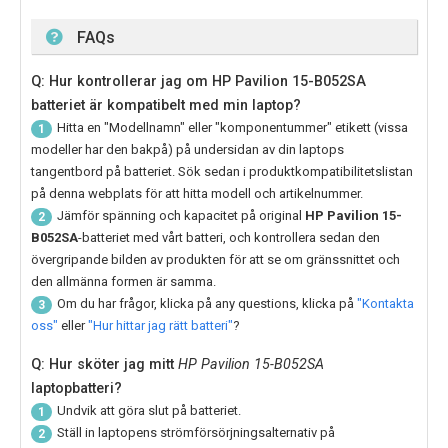
FAQs
Q: Hur kontrollerar jag om HP Pavilion 15-B052SA
batteriet är kompatibelt med min laptop?
Hitta en "Modellnamn" eller "komponentummer" etikett (vissa
1
modeller har den bakpå) på undersidan av din laptops
tangentbord på batteriet. Sök sedan i produktkompatibilitetslistan
på denna webplats för att hitta modell och artikelnummer.
Jämför spänning och kapacitet på original
HP Pavilion 15-
2
B052SA
-batteriet med vårt batteri, och kontrollera sedan den
övergripande bilden av produkten för att se om gränssnittet och
den allmänna formen är samma.
Om du har frågor, klicka på any questions, klicka på
"Kontakta
3
oss"
eller
"Hur hittar jag rätt batteri"
?
Q: Hur sköter jag mitt
HP Pavilion 15-B052SA
laptopbatteri?
Undvik att göra slut på batteriet.
1
Ställ in laptopens strömförsörjningsalternativ på
2