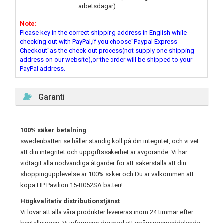
arbetsdagar)
Note:
Please key in the correct shipping address in English while
checking out with PayPal,if you choose"Paypal Express
Checkout"as the check out process(not supply one shipping
address on our website),or the order will be shipped to your
PayPal address.
Garanti
100% säker betalning
swedenbatteri.se håller ständig koll på din integritet, och vi vet
att din integritet och uppgiftssäkerhet är avgörande. Vi har
vidtagit alla nödvändiga åtgärder för att säkerställa att din
shoppingupplevelse är 100% säker och Du är välkommen att
köpa
HP Pavilion 15-B052SA
batteri!
Högkvalitativ distributionstjänst
Vi lovar att alla våra produkter levereras inom 24 timmar efter
beställningen. Vi informerar dig med ett spårningsmeddelande