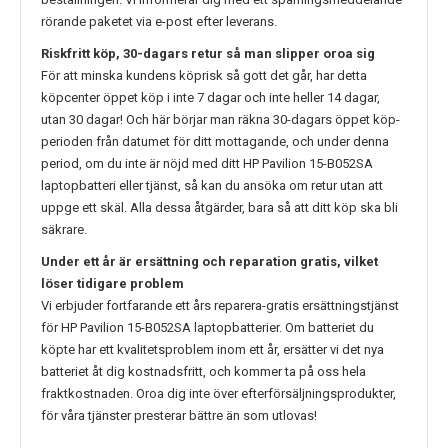
rörande paketet via e-post efter leverans.
Riskfritt köp, 30-dagars retur så man slipper oroa sig
För att minska kundens köprisk så gott det går, har detta
köpcenter öppet köp i inte 7 dagar och inte heller 14 dagar,
utan 30 dagar! Och här börjar man räkna 30-dagars öppet köp-
perioden från datumet för ditt mottagande, och under denna
period, om du inte är nöjd med ditt
HP Pavilion 15-B052SA
laptopbatteri eller tjänst, så kan du ansöka om retur utan att
uppge ett skäl. Alla dessa åtgärder, bara så att ditt köp ska bli
säkrare.
Under ett år är ersättning och reparation gratis, vilket
löser tidigare problem
Vi erbjuder fortfarande ett års reparera-gratis ersättningstjänst
för
HP Pavilion 15-B052SA
laptopbatterier. Om batteriet du
köpte har ett kvalitetsproblem inom ett år, ersätter vi det nya
batteriet åt dig kostnadsfritt, och kommer ta på oss hela
fraktkostnaden. Oroa dig inte över efterförsäljningsprodukter,
för våra tjänster presterar bättre än som utlovas!