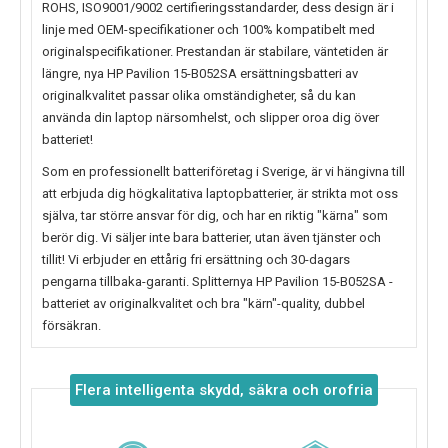
ROHS, ISO9001/9002 certifieringsstandarder, dess design är i
linje med OEM-specifikationer och 100% kompatibelt med
originalspecifikationer. Prestandan är stabilare, väntetiden är
längre, nya
HP Pavilion 15-B052SA
ersättningsbatteri av
originalkvalitet passar olika omständigheter, så du kan
använda din laptop närsomhelst, och slipper oroa dig över
batteriet!
Som en professionellt batteriföretag i Sverige, är vi hängivna till
att erbjuda dig högkalitativa laptopbatterier, är strikta mot oss
själva, tar större ansvar för dig, och har en riktig "kärna" som
berör dig. Vi säljer inte bara batterier, utan även tjänster och
tillit! Vi erbjuder en ettårig fri ersättning och 30-dagars
pengarna tillbaka-garanti. Splitternya
HP Pavilion 15-B052SA
-
batteriet av originalkvalitet och bra "kärn"-quality, dubbel
försäkran.
Flera intelligenta skydd, säkra och orofria