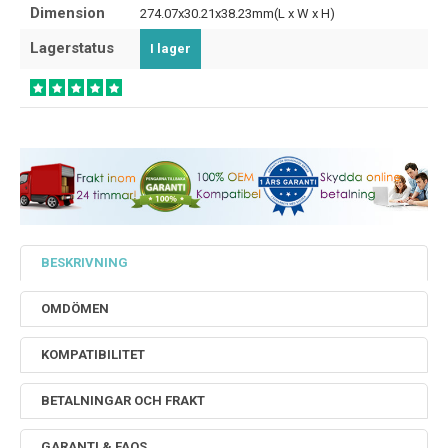
Dimension
274.07x30.21x38.23mm(L x W x H)
Lagerstatus
I lager
BESKRIVNING
OMDÖMEN
KOMPATIBILITET
BETALNINGAR OCH FRAKT
GARANTI & FAQS