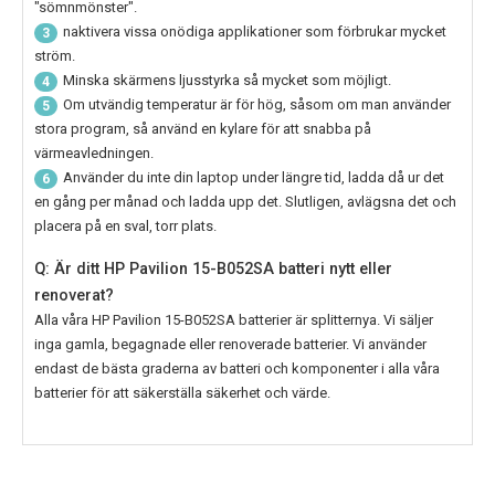
"sömnmönster".
naktivera vissa onödiga applikationer som förbrukar mycket
3
ström.
Minska skärmens ljusstyrka så mycket som möjligt.
4
Om utvändig temperatur är för hög, såsom om man använder
5
stora program, så använd en kylare för att snabba på
värmeavledningen.
Använder du inte din laptop under längre tid, ladda då ur det
6
en gång per månad och ladda upp det. Slutligen, avlägsna det och
placera på en sval, torr plats.
Q: Är ditt HP Pavilion 15-B052SA batteri nytt eller
renoverat?
Alla våra
HP Pavilion 15-B052SA
batterier är splitternya. Vi säljer
inga gamla, begagnade eller renoverade batterier. Vi använder
endast de bästa graderna av batteri och komponenter i alla våra
batterier för att säkerställa säkerhet och värde.