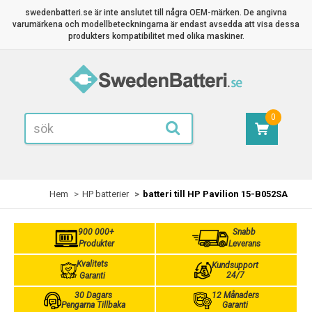
swedenbatteri.se är inte anslutet till några OEM-märken. De angivna
varumärkena och modellbeteckningarna är endast avsedda att visa dessa
produkters kompatibilitet med olika maskiner.
0
Hem
HP batterier
batteri till HP Pavilion 15-B052SA
900 000+
Snabb
Produkter
Leverans
Kvalitets
Kundsupport
24/7
Garanti
30 Dagars
12 Månaders
Pengarna Tillbaka
Garanti