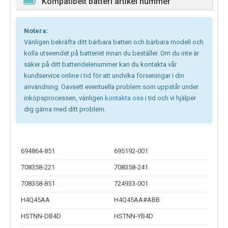
Kompatibelt batteri artikel nummer
Notera:
Vänligen bekräfta ditt bärbara batteri och bärbara modell och
kolla utseendet på batteriet innan du beställer. Om du inte är
säker på ditt batteridelenummer kan du kontakta vår
kundservice online i tid för att undvika förseningar i din
användning. Oavsett eventuella problem som uppstår under
inköpsprocessen, vänligen
kontakta oss
i tid och vi hjälper
dig gärna med ditt problem.
694864-851
695192-001
708358-221
708358-241
708358-851
724933-001
H4Q45AA
H4Q45AA#ABB
HSTNN-DB4D
HSTNN-YB4D