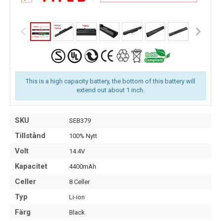
This is a high capacity battery, the bottom of this battery will
extend out about 1 inch.
SKU
SEB379
Tillstånd
100% Nytt
Volt
14.4V
Kapacitet
4400mAh
Celler
8 Celler
Typ
Li-ion
Färg
Black