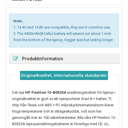
Note:
1. 14.4V and 14.8V are compatible, they are in common use.
2. The 4400mAh(8 Cells) battery will extend out about 1 inch
from the bottom of the laptop, bigger size but lasting longer.
Produktinformation
Originalkvalitet, internationella standarder
Det nya
HP Pavilion 15-B052SA
ersättningsbatteri för laptop i
originalkvalitet är gjort av ett nyimporterat Grad A + batteri, TI-
chip från Texas och ABS + PC miljöskyddssmaterialsom klarar
höga temperaturer och är slitageskyddat, och som har
genomgått mer än 100 säkerhetstester. Alla våra HP Pavilion 15-
B052SA laptopersättningsbatterier är förenliga med CE, UL,