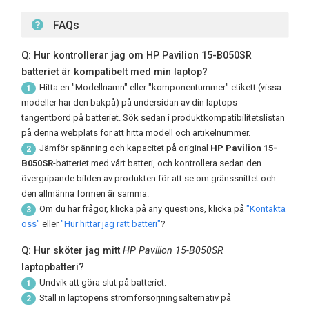
FAQs
Q: Hur kontrollerar jag om HP Pavilion 15-B050SR
batteriet är kompatibelt med min laptop?
Hitta en "Modellnamn" eller "komponentummer" etikett (vissa
1
modeller har den bakpå) på undersidan av din laptops
tangentbord på batteriet. Sök sedan i produktkompatibilitetslistan
på denna webplats för att hitta modell och artikelnummer.
Jämför spänning och kapacitet på original
HP Pavilion 15-
2
B050SR
-batteriet med vårt batteri, och kontrollera sedan den
övergripande bilden av produkten för att se om gränssnittet och
den allmänna formen är samma.
Om du har frågor, klicka på any questions, klicka på
"Kontakta
3
oss"
eller
"Hur hittar jag rätt batteri"
?
Q: Hur sköter jag mitt
HP Pavilion 15-B050SR
laptopbatteri?
Undvik att göra slut på batteriet.
1
Ställ in laptopens strömförsörjningsalternativ på
2