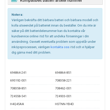
Kompatibelt batteri artikel nummer
Notera:
Vänligen bekräfta ditt bärbara batteri och bärbara modell och
kolla utseendet på batteriet innan du beställer. Om du inte är
säker på ditt batteridelenummer kan du kontakta vår
kundservice online i tid för att undvika förseningar i din
användning. Oavsett eventuella problem som uppstår under
inköpsprocessen, vänligen
kontakta oss
i tid och vi hjälper
dig gärna med ditt problem.
694864-241
694864-851
695192-001
708358-221
708358-851
708462-001
724558-541
724933-001
H4Q45AA
HSTNN-YB4D