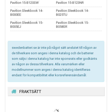
Pavilion 15-B120SW
Pavilion 15-B123NR
Pavilion Sleekbook 14-
Pavilion Sleekbook 14-
B000EE
B025TU
Pavilion Sleekbook 15-
Pavilion Sleekbook 15-
B005EJ
B058SR
swedenbatteri.se är inte på något sätt anslutet till någon av
de tillverkare som anges i denna katalog och de batterier
som säljs i denna katalog har inte sponsrats eller godkänts
av någon av dessa tillverkare. Alla varumärken eller
modellnummer som anges i denna katalog identifieras
endast för kompatibilitet eller korsreferensändamål.
FRAKTSÄTT