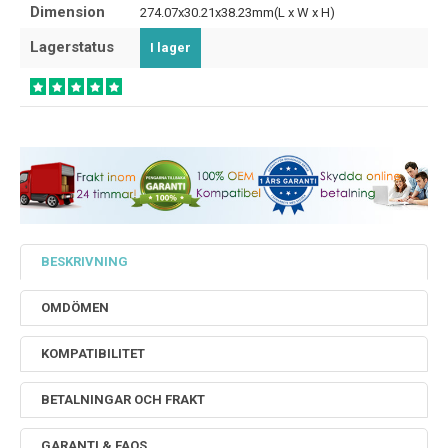
Dimension
274.07x30.21x38.23mm(L x W x H)
Lagerstatus
I lager
BESKRIVNING
OMDÖMEN
KOMPATIBILITET
BETALNINGAR OCH FRAKT
GARANTI & FAQS