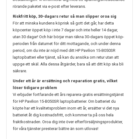
rörande paketet via e-post efter leverans.
Riskfritt köp, 30-dagars retur så man slipper oroa sig
För att minska kundens köprisk så gott det går, har detta
köpcenter öppet köp i inte 7 dagar och inte heller 14 dagar,
utan 30 dagar! Och här börjar man räkna 30-dagars öppet köp-
perioden från datumet för ditt mottagande, och under denna
period, om du inte är nöjd med ditt
HP Pavilion 15-B050SR
laptopbatteri eller tjänst, så kan du ansöka om retur utan att
uppge ett skäl. Alla dessa åtgärder, bara så att ditt köp ska bli
säkrare.
Under ett år är ersättning och reparation gratis, vilket
löser tidigare problem
Vi erbjuder fortfarande ett års reparera-gratis ersättningstjänst
för
HP Pavilion 15-B050SR
laptopbatterier. Om batteriet du
köpte har ett kvalitetsproblem inom ett år, ersätter vi det nya
batteriet åt dig kostnadsfritt, och kommer ta på oss hela
fraktkostnaden. Oroa dig inte över efterförsäljningsprodukter,
för våra tjänster presterar bättre än som utlovas!