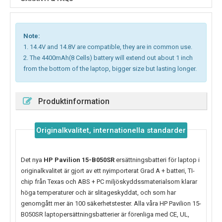
Note:
1. 14.4V and 14.8V are compatible, they are in common use.
2. The 4400mAh(8 Cells) battery will extend out about 1 inch
from the bottom of the laptop, bigger size but lasting longer.
Produktinformation
Originalkvalitet, internationella standarder
Det nya
HP Pavilion 15-B050SR
ersättningsbatteri för laptop i
originalkvalitet är gjort av ett nyimporterat Grad A + batteri, TI-
chip från Texas och ABS + PC miljöskyddssmaterialsom klarar
höga temperaturer och är slitageskyddat, och som har
genomgått mer än 100 säkerhetstester. Alla våra HP Pavilion 15-
B050SR laptopersättningsbatterier är förenliga med CE, UL,