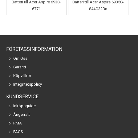
Batteri till Acer Aspire 6930-
Batteri till Acer Aspire 6935G-
6771
844G32Bn
FÖRETAGSINFORMATION
Om Oss
Garanti
Köpvillkor
Integritetspolicy
KUNDSERVICE
Inköpsguide
Ångerrätt
RMA
FAQS