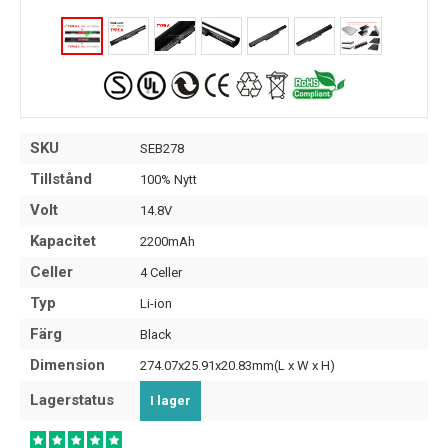
SKU
SEB278
Tillstånd
100% Nytt
Volt
14.8V
Kapacitet
2200mAh
Celler
4 Celler
Typ
Li-ion
Färg
Black
Dimension
274.07x25.91x20.83mm(L x W x H)
Lagerstatus
I lager