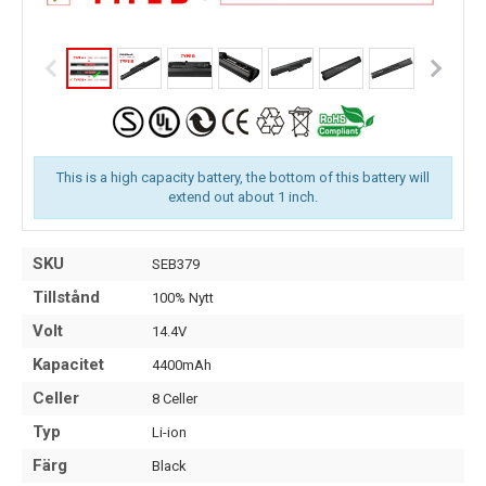
This is a high capacity battery, the bottom of this battery will
extend out about 1 inch.
SKU
SEB379
Tillstånd
100% Nytt
Volt
14.4V
Kapacitet
4400mAh
Celler
8 Celler
Typ
Li-ion
Färg
Black