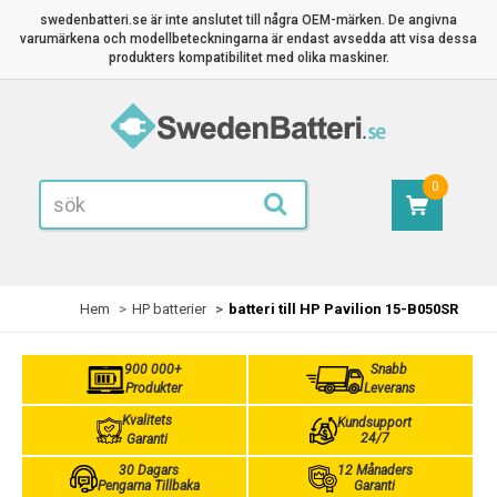
swedenbatteri.se är inte anslutet till några OEM-märken. De angivna
varumärkena och modellbeteckningarna är endast avsedda att visa dessa
produkters kompatibilitet med olika maskiner.
0
Hem
HP batterier
batteri till HP Pavilion 15-B050SR
900 000+
Snabb
Produkter
Leverans
Kvalitets
Kundsupport
24/7
Garanti
30 Dagars
12 Månaders
Pengarna Tillbaka
Garanti