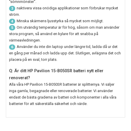
"sömnmönster".
naktivera vissa onödiga applikationer som förbrukar mycket
3
ström.
Minska skärmens ljusstyrka så mycket som möjligt.
4
Om utvändig temperatur är för hög, såsom om man använder
5
stora program, så använd en kylare för att snabba på
värmeavledningen.
Använder du inte din laptop under längre tid, ladda då ur det
6
en gång per månad och ladda upp det. Slutligen, avlägsna det och
placera på en sval, torr plats.
Q: Är ditt HP Pavilion 15-B050SR batteri nytt eller
renoverat?
Alla våra
HP Pavilion 15-B050SR
batterier är splitternya. Vi säljer
inga gamla, begagnade eller renoverade batterier. Vi använder
endast de bästa graderna av batteri och komponenter i alla våra
batterier för att säkerställa säkerhet och värde.