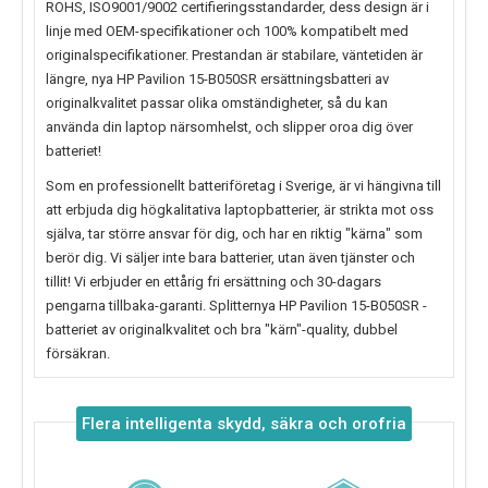
ROHS, ISO9001/9002 certifieringsstandarder, dess design är i
linje med OEM-specifikationer och 100% kompatibelt med
originalspecifikationer. Prestandan är stabilare, väntetiden är
längre, nya
HP Pavilion 15-B050SR
ersättningsbatteri av
originalkvalitet passar olika omständigheter, så du kan
använda din laptop närsomhelst, och slipper oroa dig över
batteriet!
Som en professionellt batteriföretag i Sverige, är vi hängivna till
att erbjuda dig högkalitativa laptopbatterier, är strikta mot oss
själva, tar större ansvar för dig, och har en riktig "kärna" som
berör dig. Vi säljer inte bara batterier, utan även tjänster och
tillit! Vi erbjuder en ettårig fri ersättning och 30-dagars
pengarna tillbaka-garanti. Splitternya
HP Pavilion 15-B050SR
-
batteriet av originalkvalitet och bra "kärn"-quality, dubbel
försäkran.
Flera intelligenta skydd, säkra och orofria