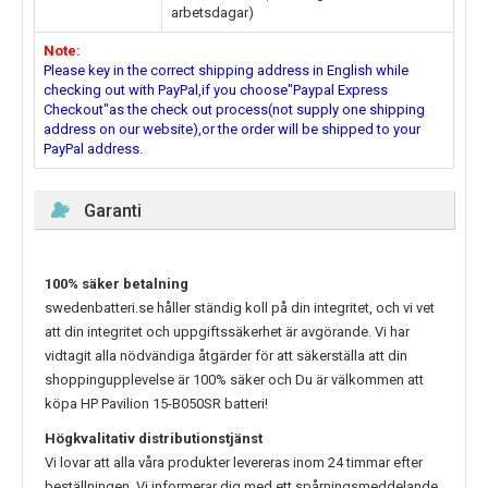
arbetsdagar)
Note:
Please key in the correct shipping address in English while
checking out with PayPal,if you choose"Paypal Express
Checkout"as the check out process(not supply one shipping
address on our website),or the order will be shipped to your
PayPal address.
Garanti
100% säker betalning
swedenbatteri.se håller ständig koll på din integritet, och vi vet
att din integritet och uppgiftssäkerhet är avgörande. Vi har
vidtagit alla nödvändiga åtgärder för att säkerställa att din
shoppingupplevelse är 100% säker och Du är välkommen att
köpa
HP Pavilion 15-B050SR
batteri!
Högkvalitativ distributionstjänst
Vi lovar att alla våra produkter levereras inom 24 timmar efter
beställningen. Vi informerar dig med ett spårningsmeddelande