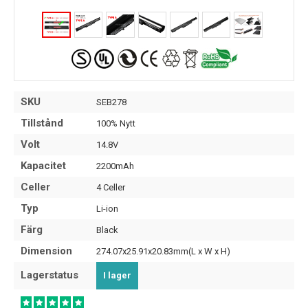
SKU
SEB278
Tillstånd
100% Nytt
Volt
14.8V
Kapacitet
2200mAh
Celler
4 Celler
Typ
Li-ion
Färg
Black
Dimension
274.07x25.91x20.83mm(L x W x H)
Lagerstatus
I lager