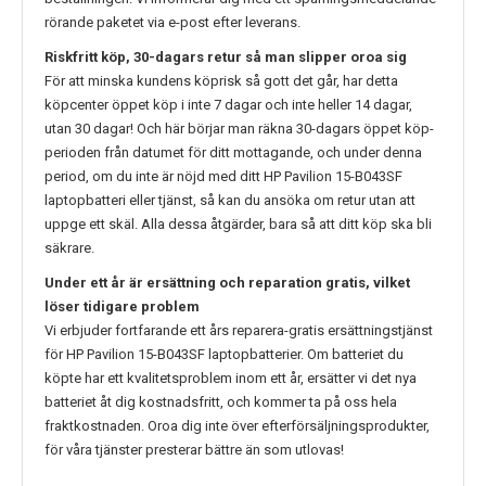
rörande paketet via e-post efter leverans.
Riskfritt köp, 30-dagars retur så man slipper oroa sig
För att minska kundens köprisk så gott det går, har detta
köpcenter öppet köp i inte 7 dagar och inte heller 14 dagar,
utan 30 dagar! Och här börjar man räkna 30-dagars öppet köp-
perioden från datumet för ditt mottagande, och under denna
period, om du inte är nöjd med ditt
HP Pavilion 15-B043SF
laptopbatteri eller tjänst, så kan du ansöka om retur utan att
uppge ett skäl. Alla dessa åtgärder, bara så att ditt köp ska bli
säkrare.
Under ett år är ersättning och reparation gratis, vilket
löser tidigare problem
Vi erbjuder fortfarande ett års reparera-gratis ersättningstjänst
för
HP Pavilion 15-B043SF
laptopbatterier. Om batteriet du
köpte har ett kvalitetsproblem inom ett år, ersätter vi det nya
batteriet åt dig kostnadsfritt, och kommer ta på oss hela
fraktkostnaden. Oroa dig inte över efterförsäljningsprodukter,
för våra tjänster presterar bättre än som utlovas!