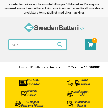
swedenbatteri.se är inte anslutet till några OEM-märken. De angivna
varumärkena och modellbeteckningarna är endast avsedda att visa dessa
produkters kompatibilitet med olika maskiner.
0
Hem
HP batterier
batteri till HP Pavilion 15-B043SF
900 000+
Snabb
Produkter
Leverans
Kvalitets
Kundsupport
24/7
Garanti
30 Dagars
12 Månaders
Pengarna Tillbaka
Garanti