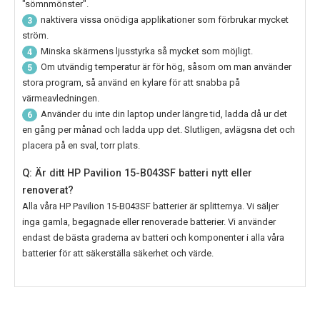
"sömnmönster".
naktivera vissa onödiga applikationer som förbrukar mycket
3
ström.
Minska skärmens ljusstyrka så mycket som möjligt.
4
Om utvändig temperatur är för hög, såsom om man använder
5
stora program, så använd en kylare för att snabba på
värmeavledningen.
Använder du inte din laptop under längre tid, ladda då ur det
6
en gång per månad och ladda upp det. Slutligen, avlägsna det och
placera på en sval, torr plats.
Q: Är ditt HP Pavilion 15-B043SF batteri nytt eller
renoverat?
Alla våra
HP Pavilion 15-B043SF
batterier är splitternya. Vi säljer
inga gamla, begagnade eller renoverade batterier. Vi använder
endast de bästa graderna av batteri och komponenter i alla våra
batterier för att säkerställa säkerhet och värde.