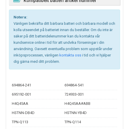
Kompatibelt batteri artikel nummer
Notera:
Vänligen bekräfta ditt bärbara batteri och bärbara modell och
kolla utseendet på batteriet innan du beställer. Om du inte är
säker på ditt batteridelenummer kan du kontakta vår
kundservice online i tid för att undvika förseningar i din
användning. Oavsett eventuella problem som uppstår under
inköpsprocessen, vänligen
kontakta oss
i tid och vi hjälper
dig gärna med ditt problem.
694864-241
694864-541
695192-001
724933-001
H4Q45AA
H4Q45AA#ABB
HSTNN-DB4D
HSTNN-YB4D
TPN-Q113
TPN-Q114