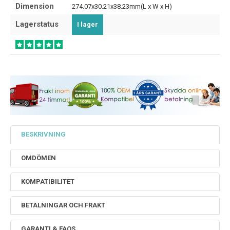
Dimension
274.07x30.21x38.23mm(L x W x H)
Lagerstatus
I lager
BESKRIVNING
OMDÖMEN
KOMPATIBILITET
BETALNINGAR OCH FRAKT
GARANTI & FAQS