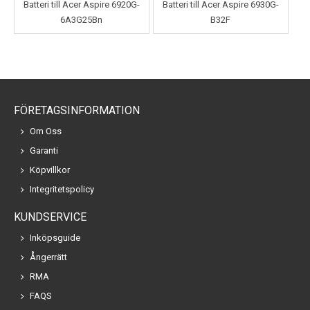
Batteri till Acer Aspire 6920G-
Batteri till Acer Aspire 6930G-
6A3G25Bn
B32F
FÖRETAGSINFORMATION
Om Oss
Garanti
Köpvillkor
Integritetspolicy
KUNDSERVICE
Inköpsguide
Ångerrätt
RMA
FAQS