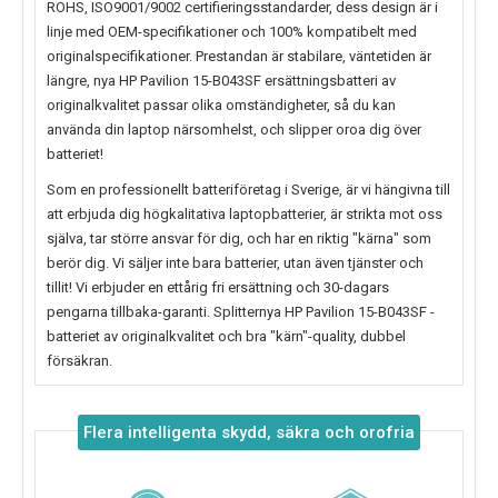
ROHS, ISO9001/9002 certifieringsstandarder, dess design är i
linje med OEM-specifikationer och 100% kompatibelt med
originalspecifikationer. Prestandan är stabilare, väntetiden är
längre, nya
HP Pavilion 15-B043SF
ersättningsbatteri av
originalkvalitet passar olika omständigheter, så du kan
använda din laptop närsomhelst, och slipper oroa dig över
batteriet!
Som en professionellt batteriföretag i Sverige, är vi hängivna till
att erbjuda dig högkalitativa laptopbatterier, är strikta mot oss
själva, tar större ansvar för dig, och har en riktig "kärna" som
berör dig. Vi säljer inte bara batterier, utan även tjänster och
tillit! Vi erbjuder en ettårig fri ersättning och 30-dagars
pengarna tillbaka-garanti. Splitternya
HP Pavilion 15-B043SF
-
batteriet av originalkvalitet och bra "kärn"-quality, dubbel
försäkran.
Flera intelligenta skydd, säkra och orofria