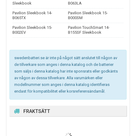
Sleekbook
B063LA
Pavilion Sleekbook 14-
Pavilion Sleekbook 15-
B065TX
B000SM
Pavilion Sleekbook 15-
Pavilion TouchSmart 14-
B002EV
B155SF Sleekbook
swedenbatteri.se är inte på något sätt anslutet till någon av
de tillverkare som anges i denna katalog och de batterier
som säljs i denna katalog har inte sponsrats eller godkänts
av någon av dessa tillverkare. Alla varumärken eller
modellnummer som anges i denna katalog identifieras
endast för kompatibilitet eller korsreferensändamål.
FRAKTSÄTT