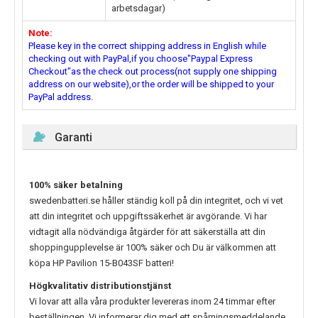
arbetsdagar)
Note:
Please key in the correct shipping address in English while
checking out with PayPal,if you choose"Paypal Express
Checkout"as the check out process(not supply one shipping
address on our website),or the order will be shipped to your
PayPal address.
Garanti
100% säker betalning
swedenbatteri.se håller ständig koll på din integritet, och vi vet
att din integritet och uppgiftssäkerhet är avgörande. Vi har
vidtagit alla nödvändiga åtgärder för att säkerställa att din
shoppingupplevelse är 100% säker och Du är välkommen att
köpa
HP Pavilion 15-B043SF
batteri!
Högkvalitativ distributionstjänst
Vi lovar att alla våra produkter levereras inom 24 timmar efter
beställningen. Vi informerar dig med ett spårningsmeddelande