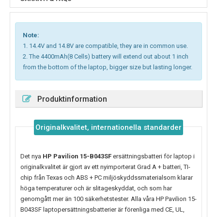
Note:
1. 14.4V and 14.8V are compatible, they are in common use.
2. The 4400mAh(8 Cells) battery will extend out about 1 inch
from the bottom of the laptop, bigger size but lasting longer.
Produktinformation
Originalkvalitet, internationella standarder
Det nya
HP Pavilion 15-B043SF
ersättningsbatteri för laptop i
originalkvalitet är gjort av ett nyimporterat Grad A + batteri, TI-
chip från Texas och ABS + PC miljöskyddssmaterialsom klarar
höga temperaturer och är slitageskyddat, och som har
genomgått mer än 100 säkerhetstester. Alla våra HP Pavilion 15-
B043SF laptopersättningsbatterier är förenliga med CE, UL,