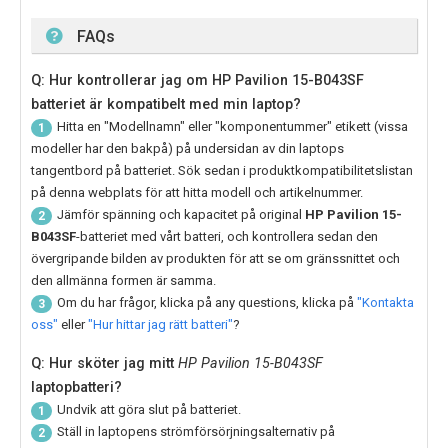
FAQs
Q: Hur kontrollerar jag om HP Pavilion 15-B043SF
batteriet är kompatibelt med min laptop?
Hitta en "Modellnamn" eller "komponentummer" etikett (vissa
1
modeller har den bakpå) på undersidan av din laptops
tangentbord på batteriet. Sök sedan i produktkompatibilitetslistan
på denna webplats för att hitta modell och artikelnummer.
Jämför spänning och kapacitet på original
HP Pavilion 15-
2
B043SF
-batteriet med vårt batteri, och kontrollera sedan den
övergripande bilden av produkten för att se om gränssnittet och
den allmänna formen är samma.
Om du har frågor, klicka på any questions, klicka på
"Kontakta
3
oss"
eller
"Hur hittar jag rätt batteri"
?
Q: Hur sköter jag mitt
HP Pavilion 15-B043SF
laptopbatteri?
Undvik att göra slut på batteriet.
1
Ställ in laptopens strömförsörjningsalternativ på
2