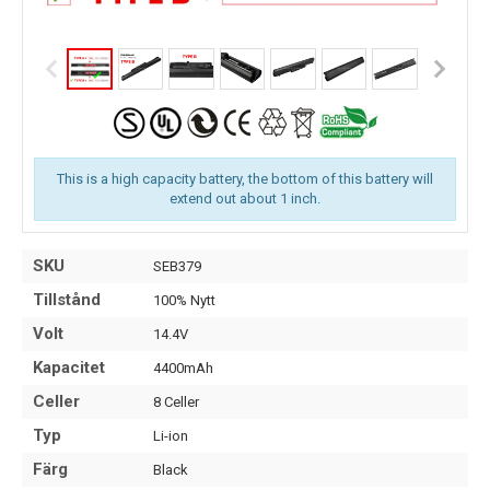
This is a high capacity battery, the bottom of this battery will
extend out about 1 inch.
SKU
SEB379
Tillstånd
100% Nytt
Volt
14.4V
Kapacitet
4400mAh
Celler
8 Celler
Typ
Li-ion
Färg
Black