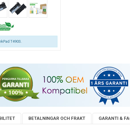
inkPad T490S.
ILITET
BETALNINGAR OCH FRAKT
GARANTI & F