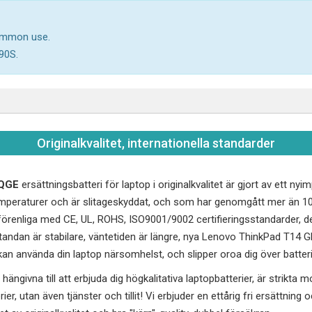
common use.
90S.
Originalkvalitet, internationella standarder
JQGE
ersättningsbatteri för laptop i originalkvalitet är gjort av ett ny
peraturer och är slitageskyddat, och som har genomgått mer än 10
renliga med CE, UL, ROHS, ISO9001/9002 certifieringsstandarder, de
andan är stabilare, väntetiden är längre, nya
Lenovo ThinkPad T14 
 kan använda din laptop närsomhelst, och slipper oroa dig över batteri
hängivna till att erbjuda dig högkalitativa laptopbatterier, är strikta 
erier, utan även tjänster och tillit! Vi erbjuder en ettårig fri ersättnin