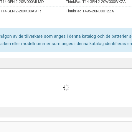
d T14 GEN 2-20W000MLMD
ThinkPad T14 GEN 2-20W000WXZA
 T14 GEN 2-20XK00A9FR
ThinkPad T495-20NJ0012ZA
l någon av de tillverkare som anges i denna katalog och de batterier s
märken eller modellnummer som anges i denna katalog identifieras end