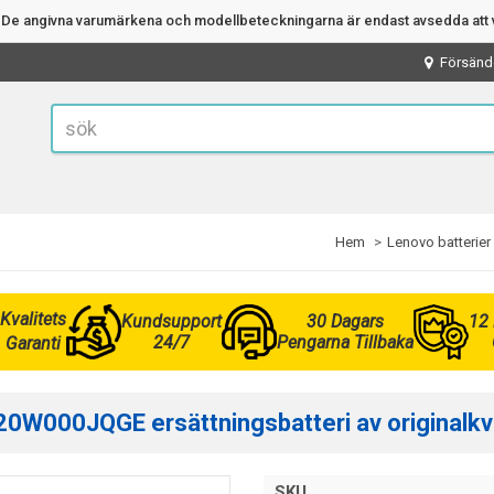
n. De angivna varumärkena och modellbeteckningarna är endast avsedda att v
Försänd
Hem
Lenovo batterier
Kvalitets
Kundsupport
30 Dagars
12
24/7
Pengarna Tillbaka
Garanti
0W000JQGE ersättningsbatteri av originalkva
SKU