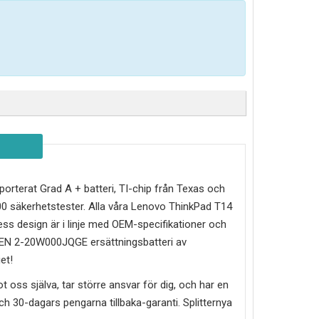
importerat Grad A + batteri, TI-chip från Texas och
0 säkerhetstester. Alla våra Lenovo ThinkPad T14
ss design är i linje med OEM-specifikationer och
GEN 2-20W000JQGE
ersättningsbatteri av
et!
mot oss själva, tar större ansvar för dig, och har en
g och 30-dagars pengarna tillbaka-garanti. Splitternya