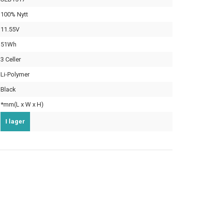
100% Nytt
11.55V
51Wh
3 Celler
Li-Polymer
Black
*mm(L x W x H)
I lager