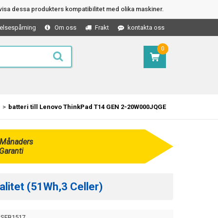
isa dessa produkters kompatibilitet med olika maskiner.
elsespårning
Om oss
Frakt
kontakta oss
0
batteri till Lenovo ThinkPad T14 GEN 2-20W000JQGE
 Månaders
Garanti
litet (51Wh,3 Celler)
SEB1517