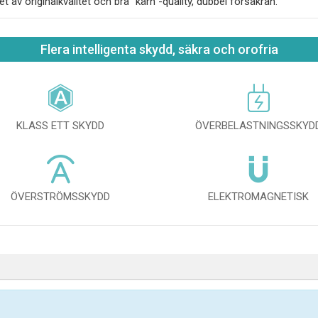
et av originalkvalitet och bra "kärn"-quality, dubbel försäkran.
Flera intelligenta skydd, säkra och orofria
KLASS ETT SKYDD
ÖVERBELASTNINGSSKYD
ÖVERSTRÖMSSKYDD
ELEKTROMAGNETISK