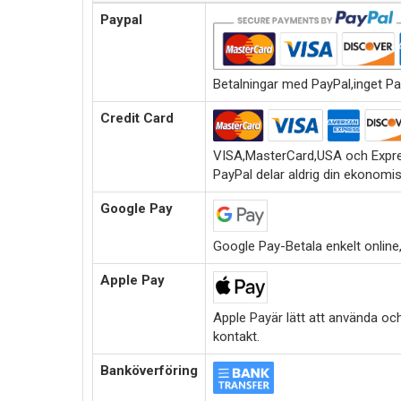
Paypal
Betalningar med PayPal,inget Pa
Credit Card
VISA,MasterCard,USA och Expre
PayPal delar aldrig din ekonomi
Google Pay
Google Pay-Betala enkelt online,i
Apple Pay
Apple Payär lätt att använda oc
kontakt.
Banköverföring