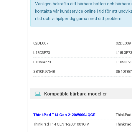
Vänligen bekräfta ditt bärbara batteri och bärbara
kontakta vår kundservice online i tid för att undv
i tid och vi hjälper dig gärna med ditt problem.
02DL007
02DL009
L18C3P73
L18L3P73
L18M4P73
L18S3P7
SB10K97648
SB10T83
Kompatibla bärbara modeller
ThinkPad T14 Gen 2-20W000JQGE
ThinkPa
ThinkPad T14 GEN 1-20S1001GIV
ThinkPad