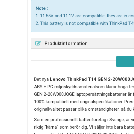
Note :
1. 11.55V and 11.1V are compatible, they are in 
2. This battery is not compatible with ThinkPad T4
Produktinformation
Det nya
Lenovo ThinkPad T14 GEN 2-20W000
ABS + PC miljöskyddssmaterialsom klarar höga tem
GEN 2-20W000JQGE laptopersättningsbatterier är fö
100% kompatibelt med originalspecifikationer. Prest
originalkvalitet passar olika omständigheter, så du
Som en professionellt batteriföretag i Sverige, är vi 
riktig "kärna" som berör dig. Vi säljer inte bara batt