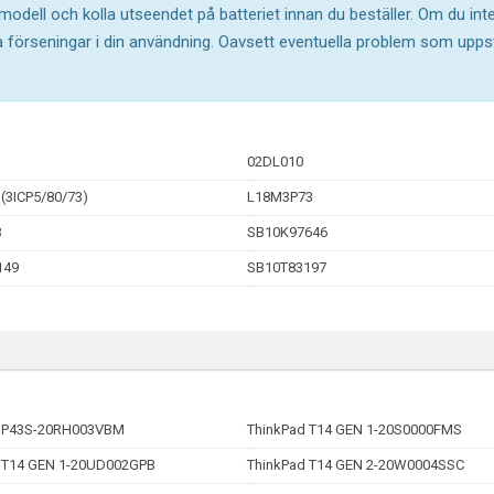
 modell och kolla utseendet på batteriet innan du beställer. Om du in
ika förseningar i din användning. Oavsett eventuella problem som upp
02DL010
(3ICP5/80/73)
L18M3P73
3
SB10K97646
149
SB10T83197
d P43S-20RH003VBM
ThinkPad T14 GEN 1-20S0000FMS
 T14 GEN 1-20UD002GPB
ThinkPad T14 GEN 2-20W0004SSC