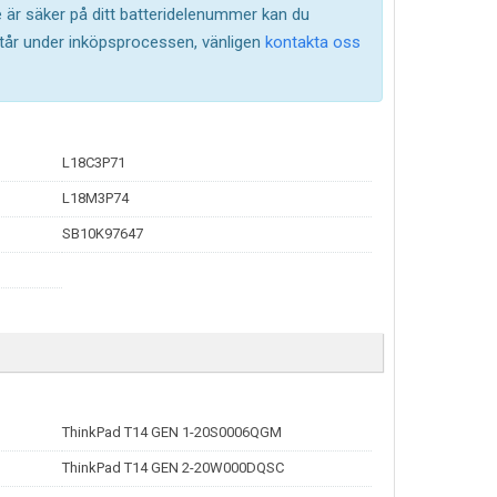
te är säker på ditt batteridelenummer kan du
står under inköpsprocessen, vänligen
kontakta oss
L18C3P71
L18M3P74
SB10K97647
ThinkPad T14 GEN 1-20S0006QGM
ThinkPad T14 GEN 2-20W000DQSC