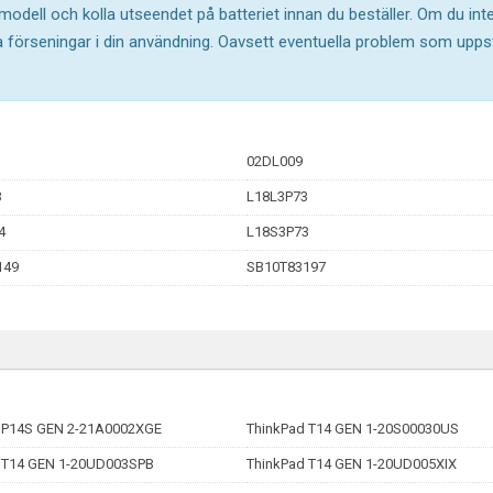
 modell och kolla utseendet på batteriet innan du beställer. Om du in
ika förseningar i din användning. Oavsett eventuella problem som upp
02DL009
3
L18L3P73
4
L18S3P73
149
SB10T83197
 P14S GEN 2-21A0002XGE
ThinkPad T14 GEN 1-20S00030US
 T14 GEN 1-20UD003SPB
ThinkPad T14 GEN 1-20UD005XIX