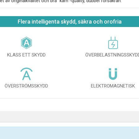
iet av originalkvalitet och bra "kärn"-quality, dubbel försäkran.
Flera intelligenta skydd, säkra och orofria
KLASS ETT SKYDD
ÖVERBELASTNINGSSKYD
ÖVERSTRÖMSSKYDD
ELEKTROMAGNETISK