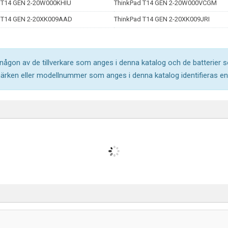
 T14 GEN 2-20W000KHIU
ThinkPad T14 GEN 2-20W000VCGM
 T14 GEN 2-20XK009AAD
ThinkPad T14 GEN 2-20XK009JRI
l någon av de tillverkare som anges i denna katalog och de batterier s
märken eller modellnummer som anges i denna katalog identifieras end