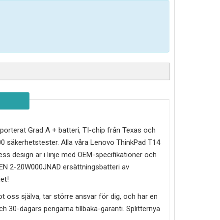
importerat Grad A + batteri, TI-chip från Texas och
0 säkerhetstester. Alla våra Lenovo ThinkPad T14
ss design är i linje med OEM-specifikationer och
GEN 2-20W000JNAD
ersättningsbatteri av
et!
mot oss själva, tar större ansvar för dig, och har en
g och 30-dagars pengarna tillbaka-garanti. Splitternya