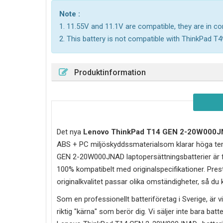
Note :
1. 11.55V and 11.1V are compatible, they are in 
2. This battery is not compatible with ThinkPad T4
Produktinformation
Det nya
Lenovo ThinkPad T14 GEN 2-20W000
ABS + PC miljöskyddssmaterialsom klarar höga tem
GEN 2-20W000JNAD laptopersättningsbatterier är fö
100% kompatibelt med originalspecifikationer. Prest
originalkvalitet passar olika omständigheter, så du
Som en professionellt batteriföretag i Sverige, är vi 
riktig "kärna" som berör dig. Vi säljer inte bara batt