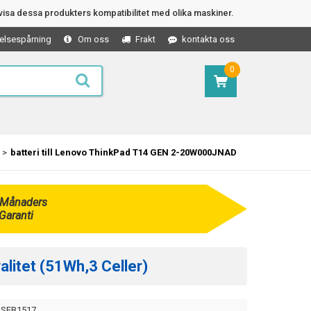
isa dessa produkters kompatibilitet med olika maskiner.
elsespårning
Om oss
Frakt
kontakta oss
0
batteri till Lenovo ThinkPad T14 GEN 2-20W000JNAD
 Månaders
Garanti
litet (51Wh,3 Celler)
SEB1517