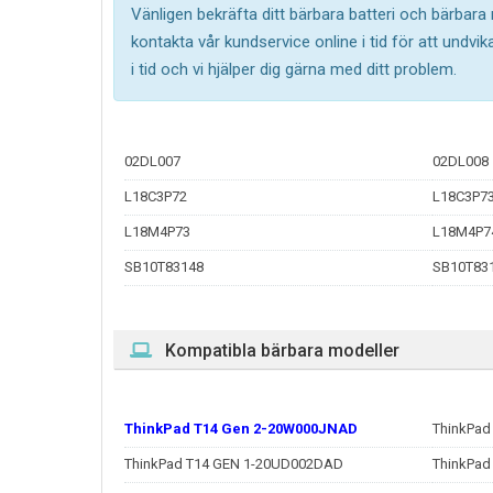
Vänligen bekräfta ditt bärbara batteri och bärbara
kontakta vår kundservice online i tid för att undv
i tid och vi hjälper dig gärna med ditt problem.
02DL007
02DL008
L18C3P72
L18C3P7
L18M4P73
L18M4P7
SB10T83148
SB10T83
Kompatibla bärbara modeller
ThinkPad T14 Gen 2-20W000JNAD
ThinkPad
ThinkPad T14 GEN 1-20UD002DAD
ThinkPad