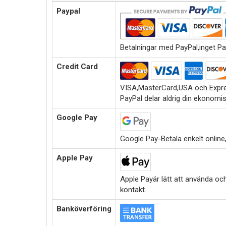
Paypal
Betalningar med PayPal,inget Pa
Credit Card
VISA,MasterCard,USA och Expre
PayPal delar aldrig din ekonomi
Google Pay
Google Pay-Betala enkelt online,i
Apple Pay
Apple Payär lätt att använda oc
kontakt.
Banköverföring