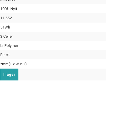
100% Nytt
11.55V
51Wh
3 Celler
Li-Polymer
Black
*mm(L x W x H)
I lager