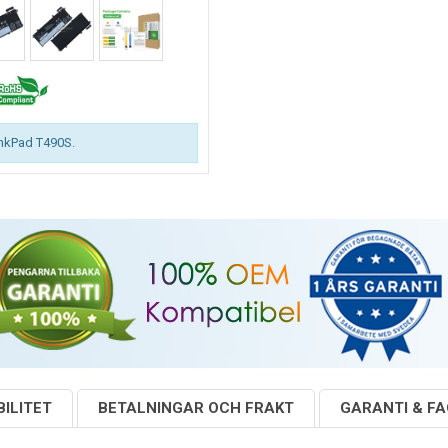
inkPad T490S.
ILITET
BETALNINGAR OCH FRAKT
GARANTI & F