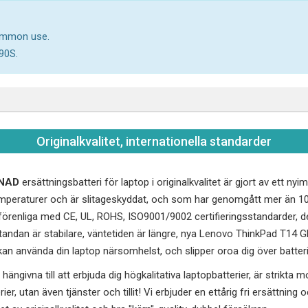
common use.
90S.
Originalkvalitet, internationella standarder
JNAD
ersättningsbatteri för laptop i originalkvalitet är gjort av ett ny
peraturer och är slitageskyddat, och som har genomgått mer än 10
renliga med CE, UL, ROHS, ISO9001/9002 certifieringsstandarder, de
andan är stabilare, väntetiden är längre, nya
Lenovo ThinkPad T14 
 kan använda din laptop närsomhelst, och slipper oroa dig över batteri
hängivna till att erbjuda dig högkalitativa laptopbatterier, är strikta 
erier, utan även tjänster och tillit! Vi erbjuder en ettårig fri ersättnin