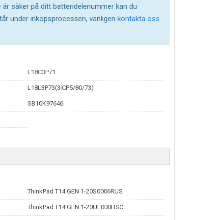
te är säker på ditt batteridelenummer kan du
står under inköpsprocessen, vänligen
kontakta oss
L18C3P71
L18L3P73(3ICP5/80/73)
SB10K97646
ThinkPad T14 GEN 1-20S0006RUS
ThinkPad T14 GEN 1-20UE000HSC