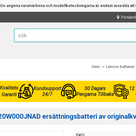
n. De angivna varumärkena och modellbeteckningarna är endast avsedda att v
Försänd
Hem
Lenovo batterier
Kvalitets
Kundsupport
30 Dagars
12
24/7
Pengarna Tillbaka
Garanti
0W000JNAD ersättningsbatteri av originalkva
SKU