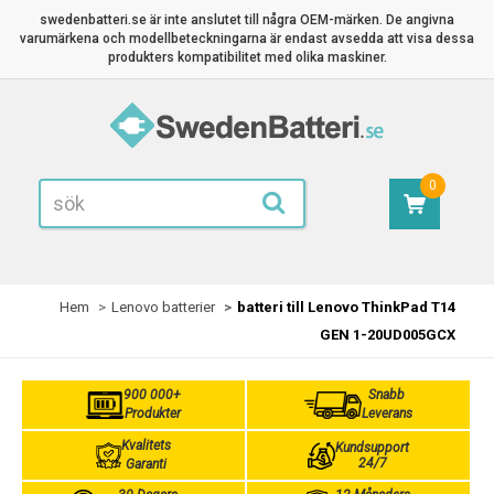
swedenbatteri.se är inte anslutet till några OEM-märken. De angivna
varumärkena och modellbeteckningarna är endast avsedda att visa dessa
produkters kompatibilitet med olika maskiner.
0
Hem
Lenovo batterier
batteri till Lenovo ThinkPad T14
GEN 1-20UD005GCX
900 000+
Snabb
Produkter
Leverans
Kvalitets
Kundsupport
24/7
Garanti