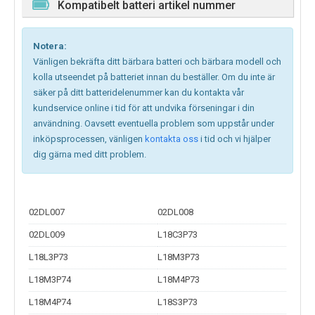
Kompatibelt batteri artikel nummer
Notera:
Vänligen bekräfta ditt bärbara batteri och bärbara modell och
kolla utseendet på batteriet innan du beställer. Om du inte är
säker på ditt batteridelenummer kan du kontakta vår
kundservice online i tid för att undvika förseningar i din
användning. Oavsett eventuella problem som uppstår under
inköpsprocessen, vänligen
kontakta oss
i tid och vi hjälper
dig gärna med ditt problem.
02DL007
02DL008
02DL009
L18C3P73
L18L3P73
L18M3P73
L18M3P74
L18M4P73
L18M4P74
L18S3P73