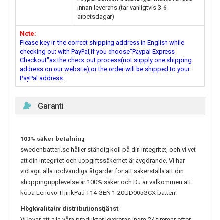
innan leverans.(tar vanligtvis 3-6
arbetsdagar)
Note:
Please key in the correct shipping address in English while
checking out with PayPal,if you choose"Paypal Express
Checkout"as the check out process(not supply one shipping
address on our website),or the order will be shipped to your
PayPal address.
Garanti
100% säker betalning
swedenbatteri.se håller ständig koll på din integritet, och vi vet
att din integritet och uppgiftssäkerhet är avgörande. Vi har
vidtagit alla nödvändiga åtgärder för att säkerställa att din
shoppingupplevelse är 100% säker och Du är välkommen att
köpa
Lenovo ThinkPad T14 GEN 1-20UD005GCX
batteri!
Högkvalitativ distributionstjänst
Vi lovar att alla våra produkter levereras inom 24 timmar efter