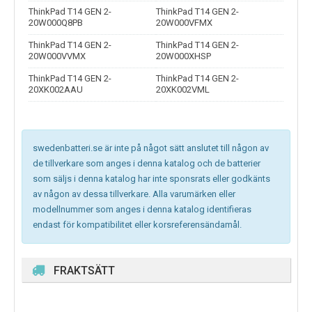
ThinkPad T14 GEN 2-
ThinkPad T14 GEN 2-
20W000Q8PB
20W000VFMX
ThinkPad T14 GEN 2-
ThinkPad T14 GEN 2-
20W000VVMX
20W000XHSP
ThinkPad T14 GEN 2-
ThinkPad T14 GEN 2-
20XK002AAU
20XK002VML
swedenbatteri.se är inte på något sätt anslutet till någon av
de tillverkare som anges i denna katalog och de batterier
som säljs i denna katalog har inte sponsrats eller godkänts
av någon av dessa tillverkare. Alla varumärken eller
modellnummer som anges i denna katalog identifieras
endast för kompatibilitet eller korsreferensändamål.
FRAKTSÄTT