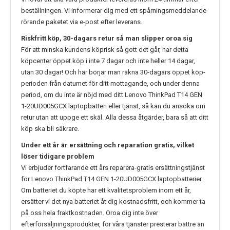
beställningen. Vi informerar dig med ett spårningsmeddelande
rörande paketet via e-post efter leverans.
Riskfritt köp, 30-dagars retur så man slipper oroa sig
För att minska kundens köprisk så gott det går, har detta
köpcenter öppet köp i inte 7 dagar och inte heller 14 dagar,
utan 30 dagar! Och här börjar man räkna 30-dagars öppet köp-
perioden från datumet för ditt mottagande, och under denna
period, om du inte är nöjd med ditt
Lenovo ThinkPad T14 GEN
1-20UD005GCX
laptopbatteri eller tjänst, så kan du ansöka om
retur utan att uppge ett skäl. Alla dessa åtgärder, bara så att ditt
köp ska bli säkrare.
Under ett år är ersättning och reparation gratis, vilket
löser tidigare problem
Vi erbjuder fortfarande ett års reparera-gratis ersättningstjänst
för
Lenovo ThinkPad T14 GEN 1-20UD005GCX
laptopbatterier.
Om batteriet du köpte har ett kvalitetsproblem inom ett år,
ersätter vi det nya batteriet åt dig kostnadsfritt, och kommer ta
på oss hela fraktkostnaden. Oroa dig inte över
efterförsäljningsprodukter, för våra tjänster presterar bättre än