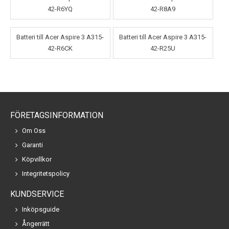
42-R6YQ
42-R8A9
Batteri till Acer Aspire 3 A315-
Batteri till Acer Aspire 3 A315-
42-R6CK
42-R25U
FÖRETAGSINFORMATION
Om Oss
Garanti
Köpvillkor
Integritetspolicy
KUNDSERVICE
Inköpsguide
Ångerrätt