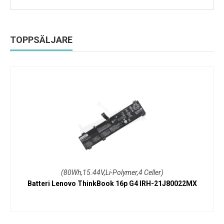
TOPPSÄLJARE
(80Wh,15.44V,Li-Polymer,4 Celler)
Batteri Lenovo ThinkBook 16p G4 IRH-21J80022MX