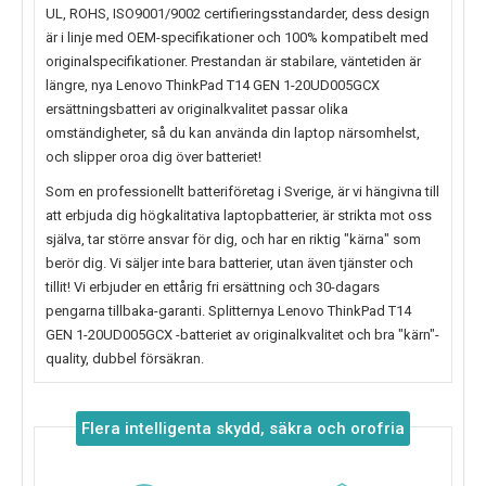
UL, ROHS, ISO9001/9002 certifieringsstandarder, dess design
är i linje med OEM-specifikationer och 100% kompatibelt med
originalspecifikationer. Prestandan är stabilare, väntetiden är
längre, nya
Lenovo ThinkPad T14 GEN 1-20UD005GCX
ersättningsbatteri av originalkvalitet passar olika
omständigheter, så du kan använda din laptop närsomhelst,
och slipper oroa dig över batteriet!
Som en professionellt batteriföretag i Sverige, är vi hängivna till
att erbjuda dig högkalitativa laptopbatterier, är strikta mot oss
själva, tar större ansvar för dig, och har en riktig "kärna" som
berör dig. Vi säljer inte bara batterier, utan även tjänster och
tillit! Vi erbjuder en ettårig fri ersättning och 30-dagars
pengarna tillbaka-garanti. Splitternya
Lenovo ThinkPad T14
GEN 1-20UD005GCX
-batteriet av originalkvalitet och bra "kärn"-
quality, dubbel försäkran.
Flera intelligenta skydd, säkra och orofria