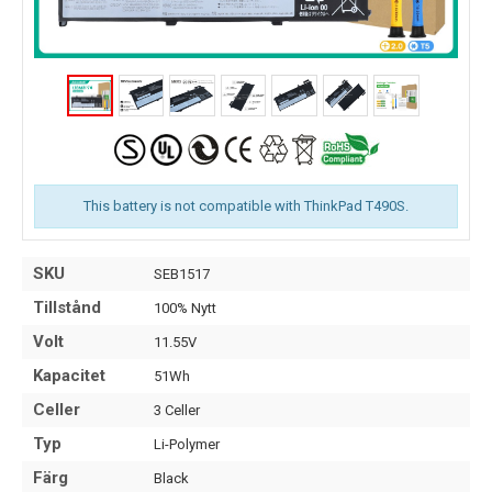
This battery is not compatible with ThinkPad T490S.
SKU
SEB1517
Tillstånd
100% Nytt
Volt
11.55V
Kapacitet
51Wh
Celler
3 Celler
Typ
Li-Polymer
Färg
Black