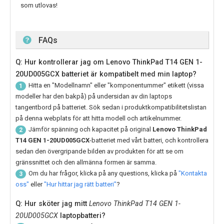
som utlovas!
FAQs
Q: Hur kontrollerar jag om Lenovo ThinkPad T14 GEN 1-
20UD005GCX batteriet är kompatibelt med min laptop?
Hitta en "Modellnamn" eller "komponentummer" etikett (vissa
1
modeller har den bakpå) på undersidan av din laptops
tangentbord på batteriet. Sök sedan i produktkompatibilitetslistan
på denna webplats för att hitta modell och artikelnummer.
Jämför spänning och kapacitet på original
Lenovo ThinkPad
2
T14 GEN 1-20UD005GCX
-batteriet med vårt batteri, och kontrollera
sedan den övergripande bilden av produkten för att se om
gränssnittet och den allmänna formen är samma.
Om du har frågor, klicka på any questions, klicka på
"Kontakta
3
oss"
eller
"Hur hittar jag rätt batteri"
?
Q: Hur sköter jag mitt
Lenovo ThinkPad T14 GEN 1-
20UD005GCX
laptopbatteri?