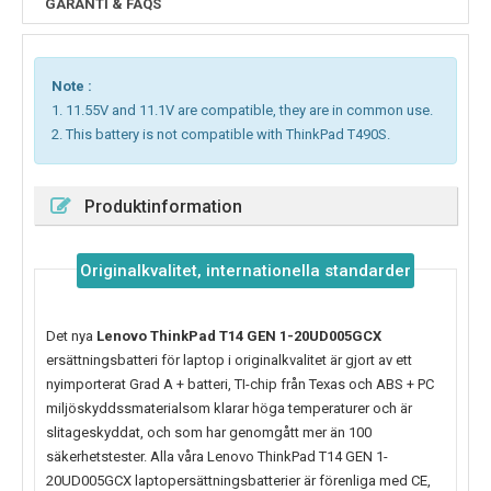
GARANTI & FAQS
Note :
1. 11.55V and 11.1V are compatible, they are in common use.
2. This battery is not compatible with ThinkPad T490S.
Produktinformation
Originalkvalitet, internationella standarder
Det nya
Lenovo ThinkPad T14 GEN 1-20UD005GCX
ersättningsbatteri för laptop i originalkvalitet är gjort av ett
nyimporterat Grad A + batteri, TI-chip från Texas och ABS + PC
miljöskyddssmaterialsom klarar höga temperaturer och är
slitageskyddat, och som har genomgått mer än 100
säkerhetstester. Alla våra Lenovo ThinkPad T14 GEN 1-
20UD005GCX laptopersättningsbatterier är förenliga med CE,