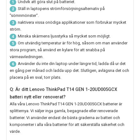
Undvik att göra slut på batteriet.
1
Ställ in laptopens strömförsörjningsalternativ på
2
"sömnmönster".
naktivera vissa onödiga applikationer som förbrukar mycket
3
ström.
Minska skärmens ljusstyrka så mycket som möjligt.
4
Om utvändig temperatur är för hög, såsom om man använder
5
stora program, så använd en kylare för att snabba på
värmeavledningen.
Använder du inte din laptop under längre tid, ladda då ur det
6
en gång per månad och ladda upp det. Slutligen, avlägsna det och
placera på en sval, torr plats.
Q: Är ditt Lenovo ThinkPad T14 GEN 1-20UD005GCX
batteri nytt eller renoverat?
Alla våra
Lenovo ThinkPad T14 GEN 1-20UD005GCX
batterier är
splitternya. Vi säljer inga gamla, begagnade eller renoverade
batterier. Vi använder endast de bästa graderna av batteri och
komponenter i alla våra batterier för att säkerställa säkerhet och
värde.