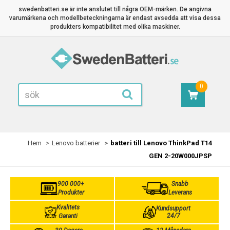
swedenbatteri.se är inte anslutet till några OEM-märken. De angivna
varumärkena och modellbeteckningarna är endast avsedda att visa dessa
produkters kompatibilitet med olika maskiner.
0
Hem
Lenovo batterier
batteri till Lenovo ThinkPad T14
GEN 2-20W000JPSP
900 000+
Snabb
Produkter
Leverans
Kvalitets
Kundsupport
24/7
Garanti