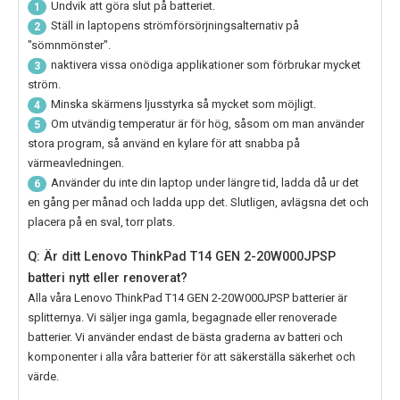
Undvik att göra slut på batteriet.
1
Ställ in laptopens strömförsörjningsalternativ på
2
"sömnmönster".
naktivera vissa onödiga applikationer som förbrukar mycket
3
ström.
Minska skärmens ljusstyrka så mycket som möjligt.
4
Om utvändig temperatur är för hög, såsom om man använder
5
stora program, så använd en kylare för att snabba på
värmeavledningen.
Använder du inte din laptop under längre tid, ladda då ur det
6
en gång per månad och ladda upp det. Slutligen, avlägsna det och
placera på en sval, torr plats.
Q: Är ditt Lenovo ThinkPad T14 GEN 2-20W000JPSP
batteri nytt eller renoverat?
Alla våra
Lenovo ThinkPad T14 GEN 2-20W000JPSP
batterier är
splitternya. Vi säljer inga gamla, begagnade eller renoverade
batterier. Vi använder endast de bästa graderna av batteri och
komponenter i alla våra batterier för att säkerställa säkerhet och
värde.