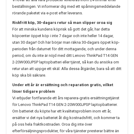
beställningen. Vi informerar dig med ett spårningsmeddelande
rörande paketet via e-post efter leverans.
Riskfritt köp, 30-dagars retur så man slipper oroa sig
För att minska kundens köprisk så gott det går, har detta
köpcenter öppet köp i inte 7 dagar och inte heller 14 dagar,
utan 30 dagar! Och här börjar man räkna 30-dagars öppet köp-
perioden från datumet för ditt mottagande, och under denna
period, om du inte är nöjd med ditt
Lenovo ThinkPad T14 GEN
2-20W000JPSP
laptopbatteri eller tjänst, så kan du ansöka om
retur utan att uppge ett skäl. Alla dessa åtgärder, bara så att ditt
köp ska bli säkrare.
Under ett år är ersättning och reparation gratis, vilket
löser tidigare problem
Vi erbjuder fortfarande ett års reparera-gratis ersättningstjänst
för
Lenovo ThinkPad T14 GEN 2-20W000JPSP
laptopbatterier.
Om batteriet du köpte har ett kvalitetsproblem inom ett år,
ersätter vi det nya batteriet åt dig kostnadsfritt, och kommer ta
på oss hela fraktkostnaden. Oroa dig inte över
efterförsäljningsprodukter, för våra tjänster presterar bättre än