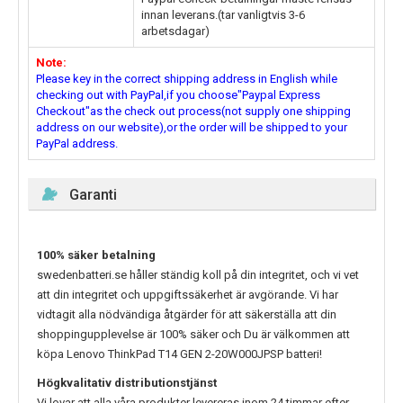
innan leverans.(tar vanligtvis 3-6
arbetsdagar)
Note:
Please key in the correct shipping address in English while
checking out with PayPal,if you choose"Paypal Express
Checkout"as the check out process(not supply one shipping
address on our website),or the order will be shipped to your
PayPal address.
Garanti
100% säker betalning
swedenbatteri.se håller ständig koll på din integritet, och vi vet
att din integritet och uppgiftssäkerhet är avgörande. Vi har
vidtagit alla nödvändiga åtgärder för att säkerställa att din
shoppingupplevelse är 100% säker och Du är välkommen att
köpa
Lenovo ThinkPad T14 GEN 2-20W000JPSP
batteri!
Högkvalitativ distributionstjänst
Vi lovar att alla våra produkter levereras inom 24 timmar efter