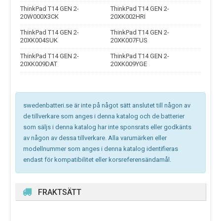
ThinkPad T14 GEN 2-
ThinkPad T14 GEN 2-
20W000X3CK
20XK002HRI
ThinkPad T14 GEN 2-
ThinkPad T14 GEN 2-
20XK004SUK
20XK007FUS
ThinkPad T14 GEN 2-
ThinkPad T14 GEN 2-
20XK009DAT
20XK009YGE
swedenbatteri.se är inte på något sätt anslutet till någon av
de tillverkare som anges i denna katalog och de batterier
som säljs i denna katalog har inte sponsrats eller godkänts
av någon av dessa tillverkare. Alla varumärken eller
modellnummer som anges i denna katalog identifieras
endast för kompatibilitet eller korsreferensändamål.
FRAKTSÄTT