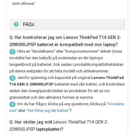
som utlovas!
FAQs
Q: Hur kontrollerar jag om Lenovo ThinkPad T14 GEN 2-
20W000JPSP batteriet är kompatibelt med min laptop?
Hitta en "Modellnamn" eller "komponentummer" etikett (vissa
1
modeller har den bakpå) på undersidan av din laptops
tangentbord på batteriet. Sök sedan i produktkompatibilitetslistan
på denna webplats för att hitta modell och artikelnummer.
Jämför spänning och kapacitet på original
Lenovo ThinkPad
2
T14 GEN 2-20W000JPSP
-batteriet med vårt batteri, och kontrollera
sedan den övergripande bilden av produkten för att se om
gränssnittet och den allmänna formen är samma.
Om du har frågor, klicka på any questions, klicka på
"Kontakta
3
oss"
eller
"Hur hittar jag rätt batteri"
?
Q: Hur sköter jag mitt
Lenovo ThinkPad T14 GEN 2-
20W000JPSP
laptopbatteri?