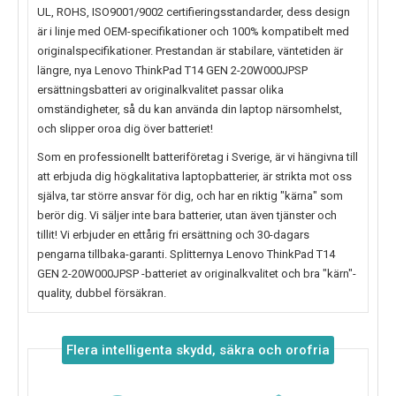
UL, ROHS, ISO9001/9002 certifieringsstandarder, dess design
är i linje med OEM-specifikationer och 100% kompatibelt med
originalspecifikationer. Prestandan är stabilare, väntetiden är
längre, nya
Lenovo ThinkPad T14 GEN 2-20W000JPSP
ersättningsbatteri av originalkvalitet passar olika
omständigheter, så du kan använda din laptop närsomhelst,
och slipper oroa dig över batteriet!
Som en professionellt batteriföretag i Sverige, är vi hängivna till
att erbjuda dig högkalitativa laptopbatterier, är strikta mot oss
själva, tar större ansvar för dig, och har en riktig "kärna" som
berör dig. Vi säljer inte bara batterier, utan även tjänster och
tillit! Vi erbjuder en ettårig fri ersättning och 30-dagars
pengarna tillbaka-garanti. Splitternya
Lenovo ThinkPad T14
GEN 2-20W000JPSP
-batteriet av originalkvalitet och bra "kärn"-
quality, dubbel försäkran.
Flera intelligenta skydd, säkra och orofria