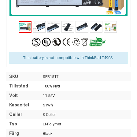
This battery is not compatible with ThinkPad T490S.
SKU
SEB1517
Tillstånd
100% Nytt
Volt
11.55V
Kapacitet
51Wh
Celler
3 Celler
Typ
Li-Polymer
Färg
Black