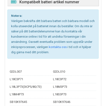
Kompatibelt batteri artikel nummer
Notera:
Vänligen bekräfta ditt bärbara batteri och bärbara modell och
kolla utseendet på batteriet innan du beställer. Om du inte är
säker på ditt batteridelenummer kan du kontakta vår
kundservice online i tid för att undvika förseningar i din
användning. Oavsett eventuella problem som uppstår under
inköpsprocessen, vänligen
kontakta oss
i tid och vi hjälper
dig gärna med ditt problem.
02DL007
02DL010
L18C3P71
L18C3P72
L18L3P73(3ICP5/80/73)
L18M3P73
L18M4P73
L18S3P73
SB10K97645
SB10K97646