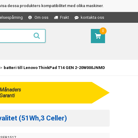
isa dessa produkters kompatibilitet med olika maskiner.
elsespårning
Om oss
Frakt
kontakta oss
0
batteri till Lenovo ThinkPad T14 GEN 2-20W000JNMD
 Månaders
Garanti
litet (51Wh,3 Celler)
SEB1517