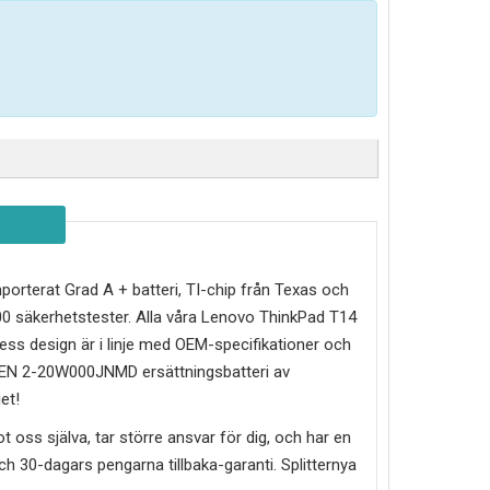
yimporterat Grad A + batteri, TI-chip från Texas och
0 säkerhetstester. Alla våra Lenovo ThinkPad T14
ss design är i linje med OEM-specifikationer och
GEN 2-20W000JNMD
ersättningsbatteri av
et!
mot oss själva, tar större ansvar för dig, och har en
g och 30-dagars pengarna tillbaka-garanti. Splitternya