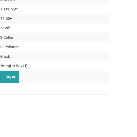
100% Nytt
11.55V
51Wh
3 Celler
Li-Polymer
Black
*mm(L x W x H)
I lager