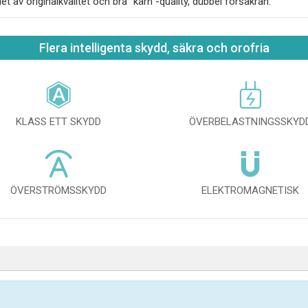
iet av originalkvalitet och bra "kärn"-quality, dubbel försäkran.
Flera intelligenta skydd, säkra och orofria
KLASS ETT SKYDD
ÖVERBELASTNINGSSKYD
ÖVERSTRÖMSSKYDD
ELEKTROMAGNETISK