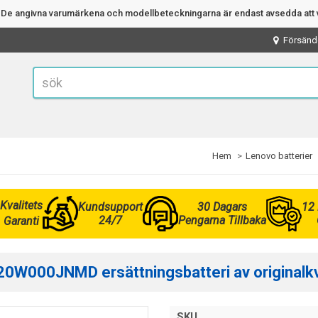
n. De angivna varumärkena och modellbeteckningarna är endast avsedda att v
Försänd
Hem
Lenovo batterier
Kvalitets
Kundsupport
30 Dagars
12
24/7
Pengarna Tillbaka
Garanti
0W000JNMD ersättningsbatteri av originalkva
SKU