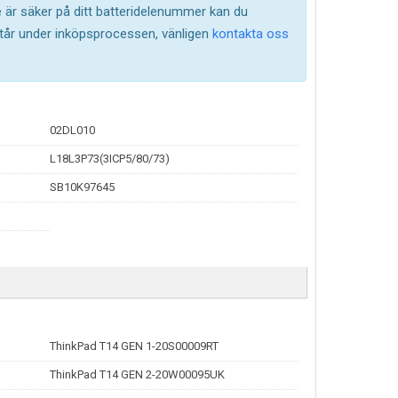
te är säker på ditt batteridelenummer kan du
står under inköpsprocessen, vänligen
kontakta oss
02DL010
L18L3P73(3ICP5/80/73)
SB10K97645
ThinkPad T14 GEN 1-20S00009RT
ThinkPad T14 GEN 2-20W00095UK