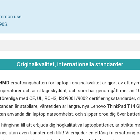
common use.
90S.
Originalkvalitet, internationella standarder
JNMD
ersättningsbatteri för laptop i originalkvalitet är gjort av ett n
peraturer och är slitageskyddat, och som har genomgått mer än 10
renliga med CE, UL, ROHS, ISO9001/9002 certifieringsstandarder, de
andan är stabilare, väntetiden är längre, nya
Lenovo ThinkPad T14 
 kan använda din laptop närsomhelst, och slipper oroa dig över batteri
hängivna till att erbjuda dig högkalitativa laptopbatterier, är strikta 
erier, utan även tjänster och tillit! Vi erbjuder en ettårig fri ersättnin