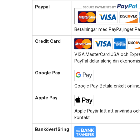
Paypal
Betalningar med PayPal,inget Pa
Credit Card
VISA,MasterCard,USA och Expre
PayPal delar aldrig din ekonomi
Google Pay
Google Pay-Betala enkelt online,i
Apple Pay
Apple Payär lätt att använda oc
kontakt.
Banköverföring