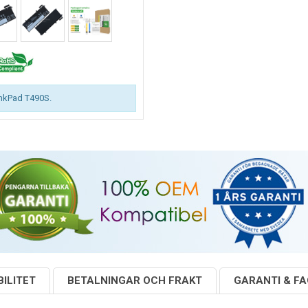
inkPad T490S.
ILITET
BETALNINGAR OCH FRAKT
GARANTI & F