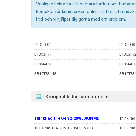
Vänligen bekräfta ditt bärbara batteri och bärbara
kontakta vår kundservice online i tid för att undv
i tid och vi hjälper dig gärna med ditt problem.
02DL007
02DL008
L18C3P71
L18C3P7
L18M4P73
L18M4P7
SB10T83148
SB10T83
Kompatibla bärbara modeller
ThinkPad T14 Gen 2-20W000JNMD
ThinkPad
ThinkPad T14 GEN 1-20S0006DPB
ThinkPad