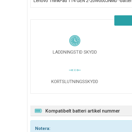
Lenovo ThinkPad T14 GEN 2-20W000JNMD
-batter
LADDNINGSTID SKYDD
KORTSLUTNINGSSKYDD
Kompatibelt batteri artikel nummer
Notera: