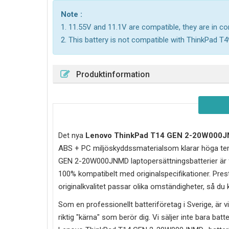
Note :
1. 11.55V and 11.1V are compatible, they are in 
2. This battery is not compatible with ThinkPad T4
Produktinformation
Det nya
Lenovo ThinkPad T14 GEN 2-20W000
ABS + PC miljöskyddssmaterialsom klarar höga tem
GEN 2-20W000JNMD laptopersättningsbatterier är fö
100% kompatibelt med originalspecifikationer. Prest
originalkvalitet passar olika omständigheter, så du
Som en professionellt batteriföretag i Sverige, är vi 
riktig "kärna" som berör dig. Vi säljer inte bara batt