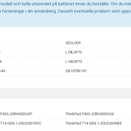
 modell och kolla utseendet på batteriet innan du beställer. Om du in
ika förseningar i din användning. Oavsett eventuella problem som upp
02DL009
2
L18L3P73
4
L18S3P73
149
SB10T83197
 P43S-20RH002HSP
ThinkPad P43S-20RH003VUK
 T14 GEN 1-20UD001RSC
ThinkPad T14 GEN 1-20UD0049EE