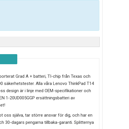
importerat Grad A + batteri, TI-chip från Texas och
0 säkerhetstester. Alla våra Lenovo ThinkPad T14
s design är i linje med OEM-specifikationer och
GEN 1-20UD005GGP
ersättningsbatteri av
et!
mot oss själva, tar större ansvar för dig, och har en
g och 30-dagars pengarna tillbaka-garanti. Splitternya