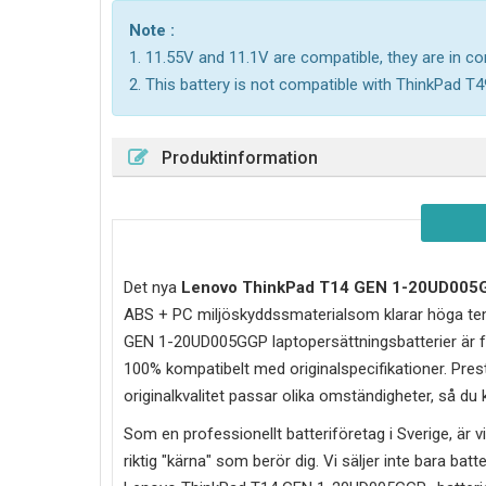
Note :
1. 11.55V and 11.1V are compatible, they are in 
2. This battery is not compatible with ThinkPad T4
Produktinformation
Det nya
Lenovo ThinkPad T14 GEN 1-20UD005
ABS + PC miljöskyddssmaterialsom klarar höga tem
GEN 1-20UD005GGP laptopersättningsbatterier är fö
100% kompatibelt med originalspecifikationer. Prest
originalkvalitet passar olika omständigheter, så du
Som en professionellt batteriföretag i Sverige, är vi 
riktig "kärna" som berör dig. Vi säljer inte bara batt