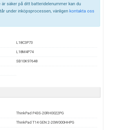
te är säker på ditt batteridelenummer kan du
står under inköpsprocessen, vänligen
kontakta oss
L18C3P73
L18M4P74
SB10K97648
ThinkPad P43S-20RH0022PG
ThinkPad T14 GEN 2-20W000HHPG