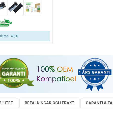
inkPad T490S.
ILITET
BETALNINGAR OCH FRAKT
GARANTI & F