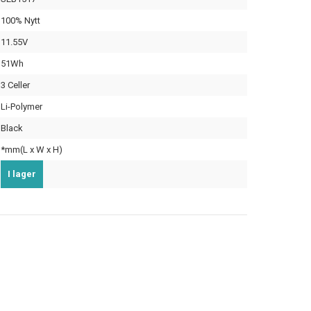
100% Nytt
11.55V
51Wh
3 Celler
Li-Polymer
Black
*mm(L x W x H)
I lager