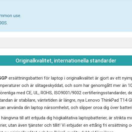
common use.
90S.
Originalkvalitet, internationella standarder
GGP
ersättningsbatteri för laptop i originalkvalitet är gjort av ett ny
peraturer och är slitageskyddat, och som har genomgått mer än 10
renliga med CE, UL, ROHS, ISO9001/9002 certifieringsstandarder, des
andan är stabilare, väntetiden är längre, nya
Lenovo ThinkPad T14 
 kan använda din laptop närsomhelst, och slipper oroa dig över batteri
hängivna till att erbjuda dig högkalitativa laptopbatterier, är strikta 
erier, utan även tjänster och tillit! Vi erbjuder en ettårig fri ersättnin