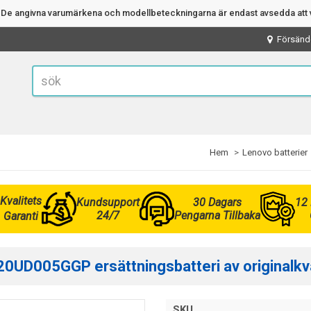
n. De angivna varumärkena och modellbeteckningarna är endast avsedda att v
Försänd
Hem
Lenovo batterier
Kvalitets
Kundsupport
30 Dagars
12
24/7
Pengarna Tillbaka
Garanti
0UD005GGP ersättningsbatteri av originalkva
SKU