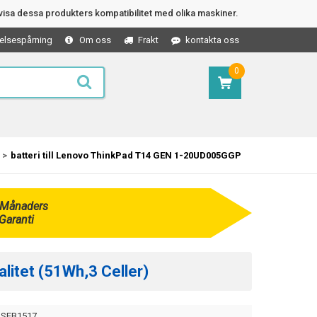
isa dessa produkters kompatibilitet med olika maskiner.
elsespårning
Om oss
Frakt
kontakta oss
0
batteri till Lenovo ThinkPad T14 GEN 1-20UD005GGP
 Månaders
Garanti
litet (51Wh,3 Celler)
SEB1517