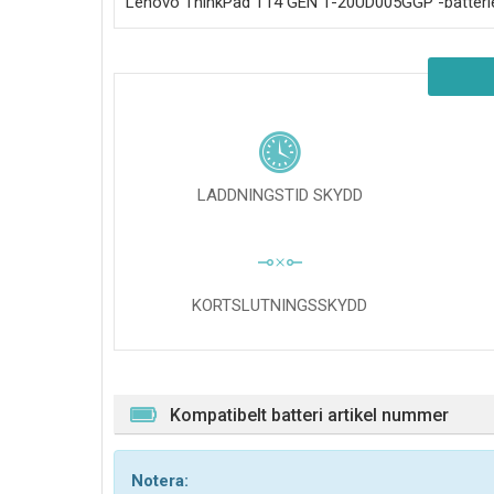
Lenovo ThinkPad T14 GEN 1-20UD005GGP
-batteri
LADDNINGSTID SKYDD
KORTSLUTNINGSSKYDD
Kompatibelt batteri artikel nummer
Notera: