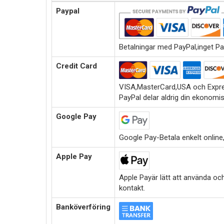
Paypal
Betalningar med PayPal,inget Pa
Credit Card
VISA,MasterCard,USA och Expre
PayPal delar aldrig din ekonomi
Google Pay
Google Pay-Betala enkelt online,i
Apple Pay
Apple Payär lätt att använda oc
kontakt.
Banköverföring