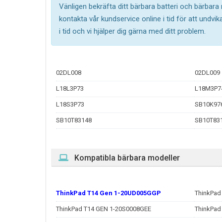
Vänligen bekräfta ditt bärbara batteri och bärbara
kontakta vår kundservice online i tid för att undv
i tid och vi hjälper dig gärna med ditt problem.
02DL008
02DL009
L18L3P73
L18M3P7
L18S3P73
SB10K97
SB10T83148
SB10T83
Kompatibla bärbara modeller
ThinkPad T14 Gen 1-20UD005GGP
ThinkPad
ThinkPad T14 GEN 1-20S0008GEE
ThinkPad