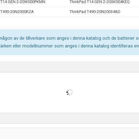
 T14 GEN 2-20W000PKMN
ThinkPad T14 GEN 2-20XK004KEQ
 T490-20N2000RZA
ThinkPad T490-20N20034AD
l någon av de tillverkare som anges i denna katalog och de batterier s
märken eller modellnummer som anges i denna katalog identifieras end