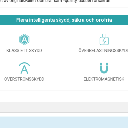
et av originalkvalitet och bra "kärn"-quality, dubbel försäkran.
Flera intelligenta skydd, säkra och orofria
KLASS ETT SKYDD
ÖVERBELASTNINGSSKYD
ÖVERSTRÖMSSKYDD
ELEKTROMAGNETISK