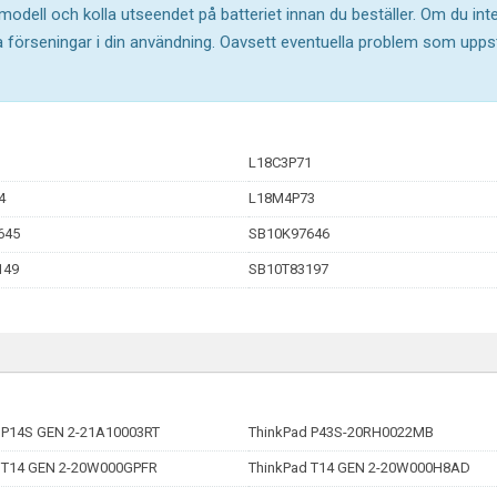
 modell och kolla utseendet på batteriet innan du beställer. Om du in
ika förseningar i din användning. Oavsett eventuella problem som upp
L18C3P71
4
L18M4P73
645
SB10K97646
149
SB10T83197
 P14S GEN 2-21A10003RT
ThinkPad P43S-20RH0022MB
 T14 GEN 2-20W000GPFR
ThinkPad T14 GEN 2-20W000H8AD