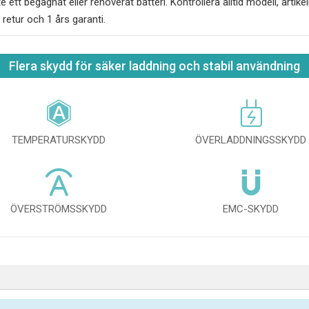
nte ett begagnat eller renoverat batteri. Kontrollera alltid modell, ar
 retur och 1 års garanti.
Flera skydd för säker laddning och stabil användning
TEMPERATURSKYDD
ÖVERLADDNINGSSKYDD
ÖVERSTRÖMSSKYDD
EMC-SKYDD