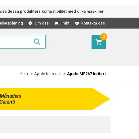
isa dessa produkters kompatibilitet med olika maskiner.
elsespårning
Om oss
Frakt
kontakta oss
0
Hem
Apple batterier
Apple MF267 batteri
 Månaders
Garanti