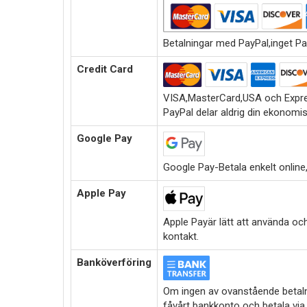
Betalningar med PayPal,inget Pa
Credit Card
VISA,MasterCard,USA och Expre
PayPal delar aldrig din ekonomi
Google Pay
Google Pay-Betala enkelt online,i
Apple Pay
Apple Payär lätt att använda oc
kontakt.
Banköverföring
Om ingen av ovanstående betalni
fåvårt bankkonto och betala via