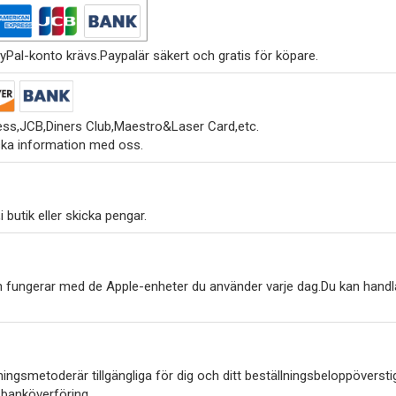
yPal-konto krävs.Paypalär säkert och gratis för köpare.
ss,JCB,Diners Club,Maestro&Laser Card,etc.
ska information med oss.
 butik eller skicka pengar.
h fungerar med de Apple-enheter du använder varje dag.Du kan handl
ngsmetoderär tillgängliga för dig och ditt beställningsbeloppöverstig
 banköverföring.