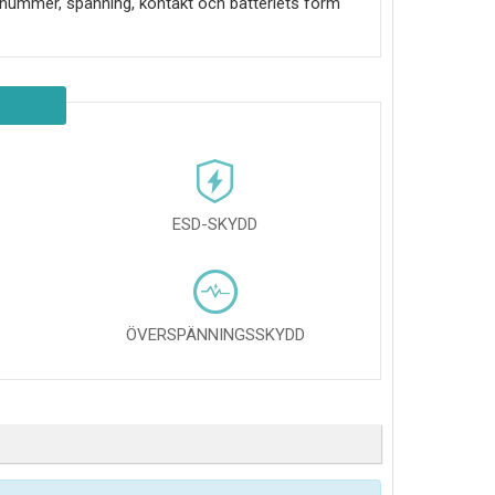
tikelnummer, spänning, kontakt och batteriets form
ESD-SKYDD
ÖVERSPÄNNINGSSKYDD