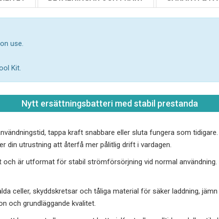
mon use.
ol Kit.
Nytt ersättningsbatteri med stabil prestanda
 användningstid, tappa kraft snabbare eller sluta fungera som tidigare
 din utrustning att återfå mer pålitlig drift i vardagen.
ch är utformat för stabil strömförsörjning vid normal användning. Det
da celler, skyddskretsar och tåliga material för säker laddning, jämn 
ion och grundläggande kvalitet.