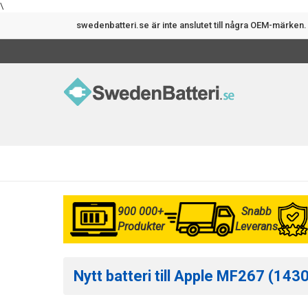
\
swedenbatteri.se är inte anslutet till några OEM-märke
900 000+
Snabb
Produkter
Leverans
Nytt batteri till Apple MF267 (143