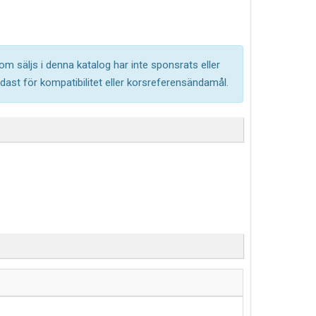
om säljs i denna katalog har inte sponsrats eller
ast för kompatibilitet eller korsreferensändamål.