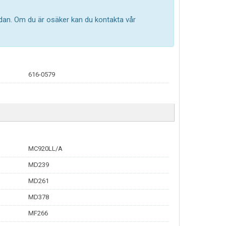
edan. Om du är osäker kan du kontakta vår
616-0579
MC920LL/A
MD239
MD261
MD378
MF266