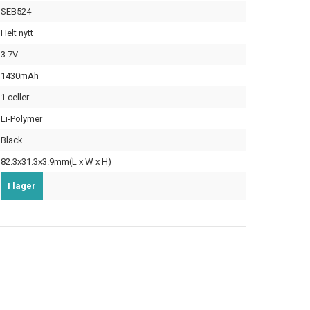
SEB524
Helt nytt
3.7V
1430mAh
1 celler
Li-Polymer
Black
82.3x31.3x3.9mm(L x W x H)
I lager