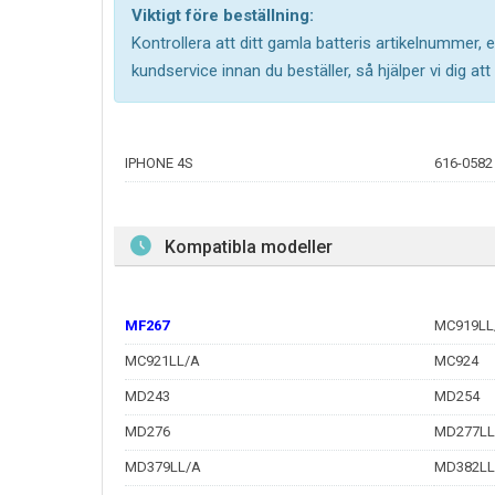
Viktigt före beställning:
Kontrollera att ditt gamla batteris artikelnummer
kundservice innan du beställer, så hjälper vi dig att
IPHONE 4S
616-0582
Kompatibla modeller
MF267
MC919LL
MC921LL/A
MC924
MD243
MD254
MD276
MD277LL
MD379LL/A
MD382LL