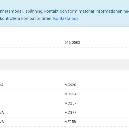
, enhetsmodell, spänning, kontakt och form matchar informationen n
 kontrollera kompatibiliteten.
Kontakta oss
616-0580
/A
MC920
MD234
MD257
/A
MD377
/A
MF258